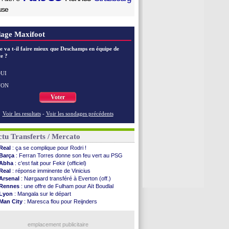
use
age Maxifoot
e va t-il faire mieux que Deschamps en équipe de
e ?
UI
NON
Voter
Voir les resultats
-
Voir les sondages précédents
tu Transferts / Mercato
Real
: ça se complique pour Rodri !
Barça
: Ferran Torres donne son feu vert au PSG
Abha
: c'est fait pour Fekir (officiel)
Real
: réponse imminente de Vinicius
Arsenal
: Nørgaard transféré à Everton (off.)
Rennes
: une offre de Fulham pour Aït Boudlal
Lyon
: Mangala sur le départ
Man City
: Maresca flou pour Reijnders
Al-Diriyah
: Mbemba arrive libre (officiel)
Atletico
: le plan d'Alvarez à son retour
PSG
: la compo pour le premier match amical
emplacement publicitaire