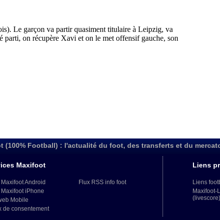
t (100% Football) : l'actualité du foot, des transferts et du mercat
ices Maxifoot
Liens pr
 Maxifoot Android
Flux RSS info foot
Liens foot
 Maxifoot iPhone
Maxifoot-
(livescore
web Mobile
x de consentement