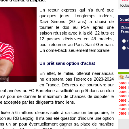
Toulo
Un retour express qui n'a duré que
quelques jours. Longtemps indécis,
Sond
Xavi Simons (20 ans) a choisi de
tourner le dos au PSV après une
Zidan
Franc
saison réussie avec à la clé, 22 buts et
12 passes décisives en 48 matchs,
O
pour retourner au Paris Saint-Germain.
Un come-back seulement temporaire.
Un prêt sans option d'achat
En effet, le milieu offensif néerlandais
Ac
ne disputera pas l'exercice 2023-2024
ipzig.
06/08
en France. Désireux de poursuivre sur
06/08
 neuf années au FC Barcelone a sollicité un prêt dans un club
06/08
 PSV pour se donner le maximum de chances de disputer le
06/08
06/08
acceptée par les dirigeants franciliens.
05/08
05/08
fixée à 6 millions d'euros suite à sa cession temporaire, le
05/08
n au RB Leipzig. Il n'a pas été question d'inclure une option
05/08
05/08
ans un an pour éventuellement gagner sa place de manière
05/08