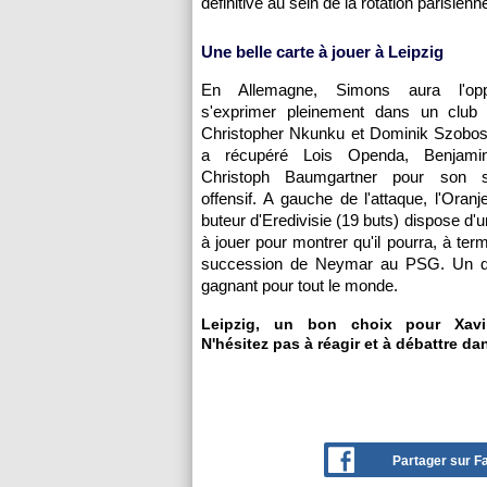
définitive au sein de la rotation parisien
Une belle carte à jouer à Leipzig
En Allemagne, Simons aura l'opp
s'exprimer pleinement dans un club
Christopher Nkunku et Dominik Szobosz
a récupéré Lois Openda, Benjam
Christoph Baumgartner pour son s
offensif. A gauche de l'attaque, l'Oranj
buteur d'Eredivisie (19 buts) dispose d'u
à jouer pour montrer qu'il pourra, à ter
succession de Neymar au PSG. Un de
gagnant pour tout le monde.
Leipzig, un bon choix pour Xav
N'hésitez pas à réagir et à débattre da
Partager sur 