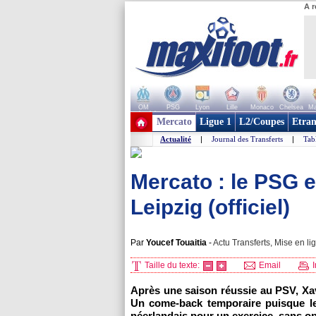
A r
OM
PSG
Lyon
Lille
Monaco
Chelsea
Ma
+ de clubs
Mercato
Ligue 1
L2/Coupes
Etran
Actualité
|
Journal des Transferts
|
Tab
Mercato : le PSG 
Leipzig (officiel)
Par
Youcef Touaitia
-
Actu Transferts, Mise en li
Taille du texte:
Email
I
Après une saison réussie au PSV, Xa
Un come-back temporaire puisque le c
néerlandais pour un exercice, sans opt