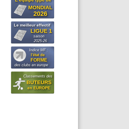
MONDIAL
2026
Le meilleur effectif
LIGUE 1
saison
2025-26
Indice MF :
l'état de
FORME
des clubs en europe
Classements des
BUTEURS
en EUROPE