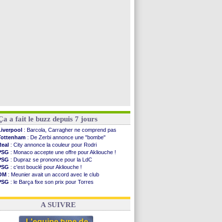
Newcastle
: Jaissle est le nouveau coach (off.)
Real
: une nouvelle offre pour Vinicius
Monaco
: Cabral a prolongé (officiel)
Atletico
: Molina va signer à la Roma
Voir toutes les brèves
Ça a fait le buzz depuis 7 jours
Liverpool
: Barcola, Carragher ne comprend pas
Tottenham
: De Zerbi annonce une "bombe"
Real
: City annonce la couleur pour Rodri
PSG
: Monaco accepte une offre pour Akliouche !
PSG
: Dupraz se prononce pour la LdC
PSG
: c'est bouclé pour Akliouche !
OM
: Meunier avait un accord avec le club
PSG
: le Barça fixe son prix pour Torres
Barça
: Torres souhaite rejoindre le PSG !
FIFA
: Infantino sollicite Trump
A SUIVRE
L'equipe type de