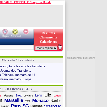
BLEAU PHASE FINALE Coupe du Monde
Résultats
Bayern
Dortmund
Classements
Calendriers
emplacement publicitaire
s Mercato / Transferts
cato, tous les articles transferts
 Journal des Transferts
s Tableaux mercato de L1
bleaux mercato Europe
e 1 - les fiches CLUB
Lille
Lens
s
Auxerre
Lorient
Brest
Le Havre
n
Marseille
Monaco
Nantes
Metz
Paris SG
Rennes
Strasbourg
Paris FC