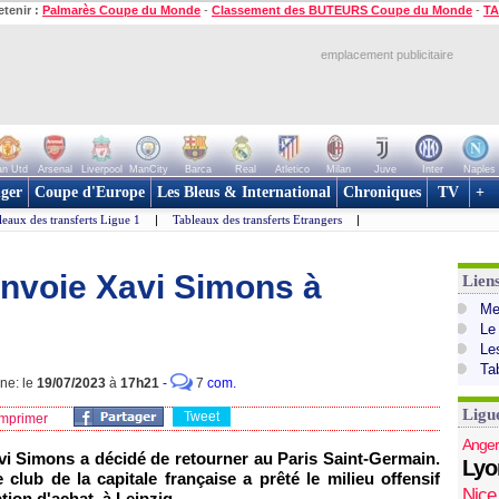
etenir :
Palmarès Coupe du Monde
-
Classement des BUTEURS Coupe du Monde
-
TA
emplacement publicitaire
n Utd
Arsenal
Liverpool
ManCity
Barca
Real
Atletico
Milan
Juve
Inter
Naples
ger
Coupe d'Europe
Les Bleus & International
Chroniques
TV
+
leaux des transferts Ligue 1
|
Tableaux des transferts Etrangers
|
envoie Xavi Simons à
Lien
Mer
Le
Le
Ta
gne: le
19/07/2023
à
17h21
-
7
com.
Ligu
Tweet
mprimer
Anger
vi Simons a décidé de retourner au Paris Saint-Germain.
Lyo
lub de la capitale française a prêté le milieu offensif
Nice
ion d'achat, à Leipzig.