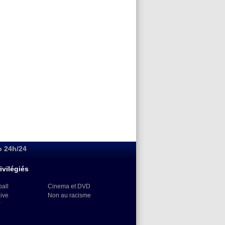
o 24h/24
ivilégiés
ball
Cinema et DVD
Live
Non au racisme
)