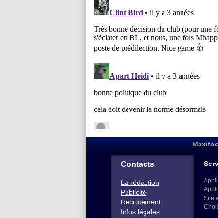
Maxifoo
Serv
Contacts
Appli
La rédaction
Appli
Publicité
Site 
Recrutement
Choi
Infos légales