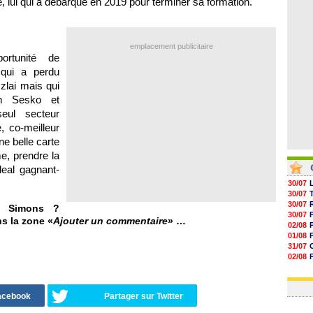
ne, lui qui a débarqué en 2019 pour terminer sa formation.
05/08
05/08
05/08
05/08
emplacement publicitaire
ortunité de
 qui a perdu
lai mais qui
in Sesko et
eul secteur
e, co-meilleur
ne belle carte
me, prendre la
al gagnant-
30/07
30/07
30/07
i Simons ?
30/07
ns la zone «
Ajouter un commentaire
» …
02/08
01/08
31/07
02/08
01/08
03/08
Facebook
Partager sur Twitter