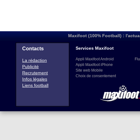
Maxifoot (100% Football) : l'actua
Services Maxifoot
Contacts
Appli Maxifoot Android
Flu
La rédaction
Appli Maxifoot iPhone
Publicité
Site web Mobile
Recrutement
Choix de consentement
Infos légales
Liens football