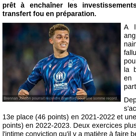
prêt à enchaîner les investissemen
transfert fou en préparation.
A l
ang
nai
fal
pou
la 
en
part
De
Brennan Johson pourrait rejoindre Brentford pour une somme record.
s'a
13e place (46 points) en 2021-2022 et une 
points) en 2022-2023. Deux exercices plu
l'intime conviction qu'il y a matière à fair