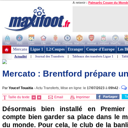
A retenir :
Palmarès Coupe du Mond
OM
PSG
Lyon
Lille
Monaco
Chelsea
Man Utd
Arsenal
Liverpool
ManCity
Ba
+ de clubs
Mercato
Ligue 1
L2/Coupes
Etranger
Coupe d'Europe
Les B
Actualité
|
Journal des Transferts
|
Tableaux des transferts Ligue 1
|
Tabl
Mercato : Brentford prépare un
Par
Youcef Touaitia
-
Actu Transferts, Mise en ligne: le
17/07/2023
à
09h42
-
T
Taille du texte:
Email
Imprimer
Désormais bien installé en Premier
compte bien garder sa place dans le m
du monde. Pour cela, le club de la ban