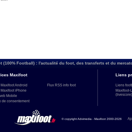
t (100% Football) : l'actualité du foot, des transferts et du mercat
ices Maxifoot
Liens pr
 Maxifoot Android
Flux RSS info foot
Liens foot
 Maxifoot iPhone
Maxifoot-
(livescore
web Mobile
x de consentement
Aj
© copyright Advimedia - Maxifoot 2000-2026