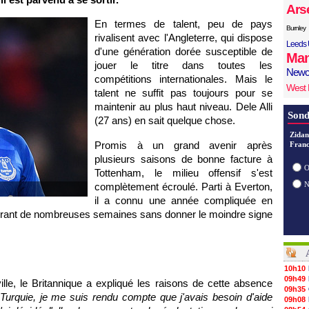
Ars
En termes de talent, peu de pays
Burnley
rivalisent avec l'Angleterre, qui dispose
Leeds 
d'une génération dorée susceptible de
Man
jouer le titre dans toutes les
Newc
compétitions internationales. Mais le
West
talent ne suffit pas toujours pour se
maintenir au plus haut niveau. Dele Alli
Sond
(27 ans) en sait quelque chose.
Zidan
Promis à un grand avenir après
Franc
plusieurs saisons de bonne facture à
O
Tottenham, le milieu offensif s'est
complètement écroulé. Parti à Everton,
il a connu une année compliquée en
durant de nombreuses semaines sans donner le moindre signe
10h10
09h49
le, le Britannique a expliqué les raisons de cette absence
09h35
Turquie, je me suis rendu compte que j'avais besoin d'aide
09h08