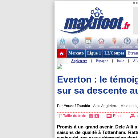
A r
OM
PSG
Lyon
Lille
Monaco
Chelsea
Ma
+ de clubs
Mercato
Ligue 1
L2/Coupes
Etran
Angleterre
|
Espagne
|
Italie
|
Al
Everton : le témoi
sur sa descente a
Par
Youcef Touaitia
-
Actu Angleterre, Mise en li
Taille du texte:
Email
I
Promis à un grand avenir, Dele Alli 
saisons de qualité à Tottenham. Rattr
avoir subi une grave dépression dont i