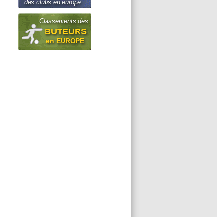
des clubs en europe
Classements des
BUTEURS
en EUROPE