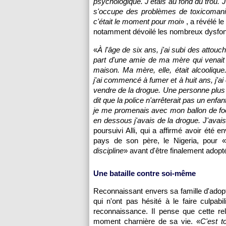
psychologique. J'étais au fond du trou. 
s'occupe des problèmes de toxicomanie
c'était le moment pour moi
» , a révélé l
notamment dévoilé les nombreux dysfonc
«
À l'âge de six ans, j'ai subi des attou
part d'une amie de ma mère qui venait
maison. Ma mère, elle, était alcoolique
j'ai commencé à fumer et à huit ans, j'
vendre de la drogue. Une personne plus
dit que la police n'arrêterait pas un enfan
je me promenais avec mon ballon de foot
en dessous j'avais de la drogue. J'avais
poursuivi Alli, qui a affirmé avoir été 
pays de son père, le Nigeria, pour «
discipline
» avant d'être finalement adopt
Une bataille contre soi-même
Reconnaissant envers sa famille d'adopt
qui n'ont pas hésité à le faire culpa
reconnaissance. Il pense que cette re
moment charnière de sa vie. «
C'est 