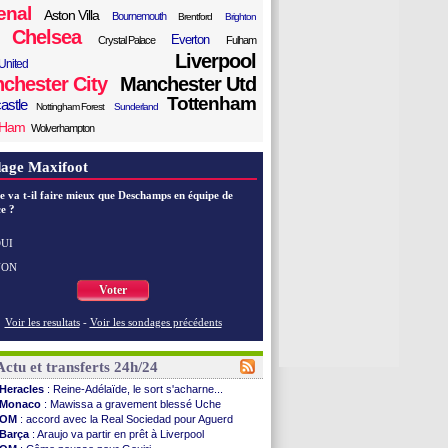
enal
Aston Villa
Bournemouth
Brentford
Brighton
Chelsea
Everton
Crystal Palace
Fulham
Liverpool
United
chester City
Manchester Utd
Tottenham
astle
Nottingham Forest
Sunderland
 Ham
Wolverhampton
age Maxifoot
e va t-il faire mieux que Deschamps en équipe de
e ?
UI
NON
Voter
Voir les resultats
-
Voir les sondages précédents
Actu et transferts 24h/24
Heracles
: Reine-Adélaïde, le sort s'acharne...
Monaco
: Mawissa a gravement blessé Uche
OM
: accord avec la Real Sociedad pour Aguerd
Barça
: Araujo va partir en prêt à Liverpool