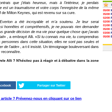
ntrais que j'étais heureux, mais à l'intérieur, je perdais
sme est un traumatisme et votre corps l'enregistre de la même
05/08
tif de Milton Keynes, qui est revenu sur sa cure.
05/08
02/08
 Everton a été incroyable et m'a soutenu. Je leur serai
02/08
01/08
é si honnêtes et compréhensifs, je ne pouvais rien demander
05/08
lus grande décision de ma vie pour quelque chose que j'avais
03/08
ait
» , a embrayé Alli. «
Si tu connais ma vie, tu comprendras
05/08
03/08
es personnes dans cette situation, elles ne sont pas seules et
03/08
er de l'aide
» , a-t-il insisté. Un témoignage bouleversant dans
 reconnaître.
e Alli ? N'hésitez pas à réagir et à débattre dans la zone
Facebook
Partager sur Twitter
article ? Prévenez-nous en cliquant sur ce lien