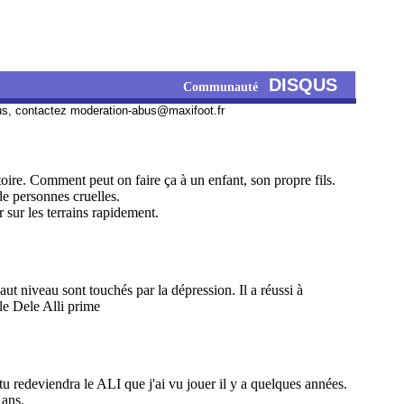
DISQUS
Communauté
us, contactez
moderation-abus@maxifoot.fr