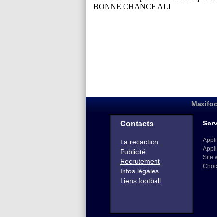
Maxifoo
Serv
Contacts
Appli
La rédaction
Appli
Publicité
Site 
Recrutement
Choi
Infos légales
Liens football