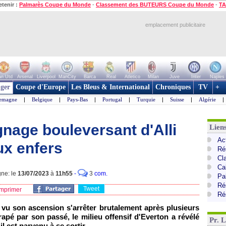
etenir :
Palmarès Coupe du Monde
-
Classement des BUTEURS Coupe du Monde
-
TA
emplacement publicitaire
n Utd
Arsenal
Liverpool
ManCity
Barca
Real
Atletico
Milan
Juve
Inter
Naples
ger
Coupe d'Europe
Les Bleus & International
Chroniques
TV
+
lemagne
|
Belgique
|
Pays-Bas
|
Portugal
|
Turquie
|
Suisse
|
Algérie
|
gnage bouleversant d'Alli
Lien
Ac
ux enfers
Ré
Cl
Ca
gne: le
13/07/2023
à
11h55
-
3
com.
Pa
Ré
Tweet
mprimer
Ré
a vu son ascension s'arrêter brutalement après plusieurs
apé par son passé, le milieu offensif d'Everton a révélé
Pr. 
l est parvenu à se sortir.