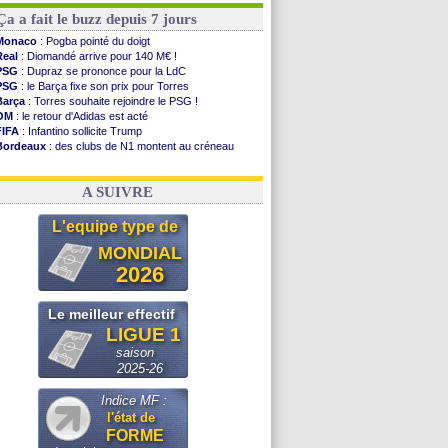
Ça a fait le buzz depuis 7 jours
Monaco
: Pogba pointé du doigt
Real
: Diomandé arrive pour 140 M€ !
PSG
: Dupraz se prononce pour la LdC
PSG
: le Barça fixe son prix pour Torres
Barça
: Torres souhaite rejoindre le PSG !
OM
: le retour d'Adidas est acté
FIFA
: Infantino sollicite Trump
Bordeaux
: des clubs de N1 montent au créneau
Argentine
: quand Medina recadre... sa mère
Real
: le démenti de Leipzig pour Diomandé
A SUIVRE
L'equipe type de
MONDIAL
2026
Le meilleur effectif
LIGUE 1
saison
2025-26
Indice MF :
l'état de
FORME