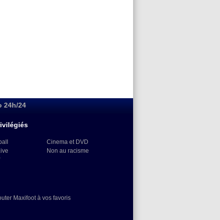
o 24h/24
ivilégiés
ball
Cinema et DVD
Live
Non au racisme
)
outer Maxifoot à vos favoris