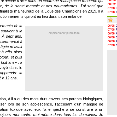
J'ai décidé d'aller dans un centre de réadaptation moderne qui
08h54
08h32
, de la santé mentale et des traumatismes. J'ai senti que
07/08
e finaliste malheureux de la Ligue des Champions en 2019. Il a
07/08
tionnements qui ont eu lieu durant son enfance.
07/08
07/08
07/08
chements de la
06/08
07/08
07/08
 souvent à la
07/08
V
emplacement publicitaire
06/08
. À sept ans,
07/08
06/08
07/08
ai commencé à
06/08
07/08
07/08
 âgée m'avait
07/08
06/08
t à vélo, alors
07/08
06/08
07/08
ball, et puis
07/08
 huit ans
» , a
07/08
envoyé dans le
07/08
07/08
apprendre la
07/08
é à 12 ans.
ion, Alli a eu des mots durs envers ses parents biologiques,
biliser lors de son adolescence, l'accusant d'un manque de
lation toxique avec eux l'a empêché à se construire à un
toujours moi contre moi-même dans tous les domaines. Je