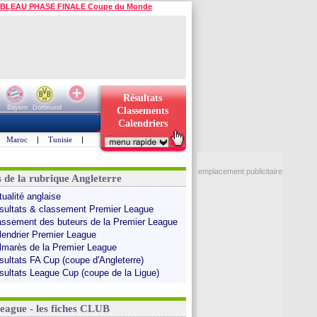
BLEAU PHASE FINALE Coupe du Monde
Résultats
Bayern
Dortmund
Classements
Calendriers
Maroc
|
Tunisie
|
emplacement publicitaire
s de la rubrique Angleterre
tualité anglaise
sultats & classement Premier League
assement des buteurs de la Premier League
lendrier Premier League
lmarès de la Premier League
sultats FA Cup (coupe d'Angleterre)
sultats League Cup (coupe de la Ligue)
League - les fiches CLUB