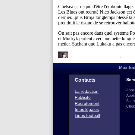
Maxifoo
Serv
Contacts
Appli
La rédaction
Appli
Publicité
Site 
Recrutement
Choi
Infos légales
Liens football