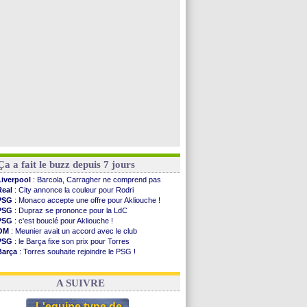
Real
: Vinicius tout proche de prolonger !
Real
: Diomandé attendu ce jeudi à Madrid !
Real
: Rodri, la piste Barça se confirme
PSG
: Akliouche arrive ce jeudi à Paris !
Voir toutes les brèves
Ça a fait le buzz depuis 7 jours
Liverpool
: Barcola, Carragher ne comprend pas
Real
: City annonce la couleur pour Rodri
PSG
: Monaco accepte une offre pour Akliouche !
PSG
: Dupraz se prononce pour la LdC
PSG
: c'est bouclé pour Akliouche !
OM
: Meunier avait un accord avec le club
PSG
: le Barça fixe son prix pour Torres
Barça
: Torres souhaite rejoindre le PSG !
FIFA
: Infantino sollicite Trump
Argentine
: quand Medina recadre... sa mère
A SUIVRE
L'equipe type de