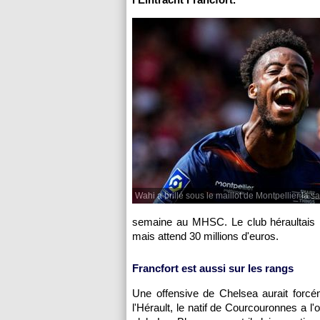
Wahi a brillé sous le maillot de Montpellier la s
semaine au MHSC. Le club héraultais ne
mais attend 30 millions d'euros.
Francfort est aussi sur les rangs
Une offensive de Chelsea aurait forcém
l'Hérault, le natif de Courcouronnes a l