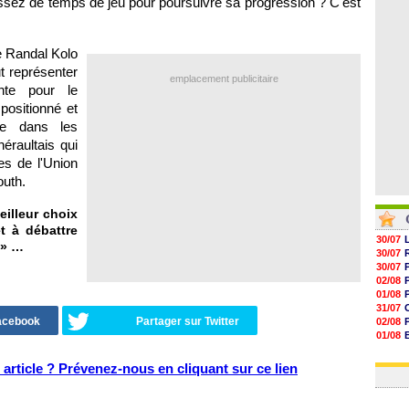
 assez de temps de jeu pour poursuivre sa progression ? C'est
06/08
06/08
06/08
06/08
e Randal Kolo
t représenter
emplacement publicitaire
nte pour le
positionné et
re dans les
éraultais qui
s de l'Union
outh.
eilleur choix
t à débattre
30/07
» …
30/07
30/07
02/08
01/08
31/07
Facebook
Partager sur Twitter
02/08
01/08
03/08
03/08
article ? Prévenez-nous en cliquant sur ce lien