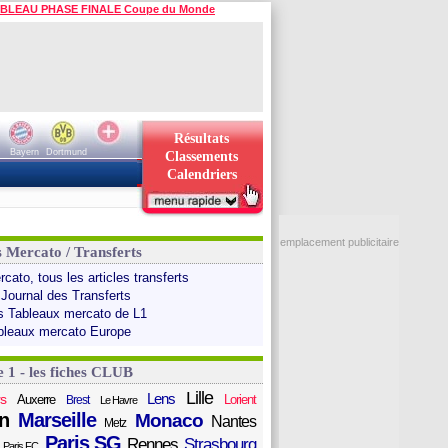
BLEAU PHASE FINALE Coupe du Monde
Résultats
Bayern
Dortmund
Classements
Calendriers
emplacement publicitaire
s Mercato / Transferts
cato, tous les articles transferts
 Journal des Transferts
s Tableaux mercato de L1
bleaux mercato Europe
e 1 - les fiches CLUB
Lille
Lens
s
Auxerre
Lorient
Brest
Le Havre
n
Marseille
Monaco
Nantes
Metz
Paris SG
Rennes
Strasbourg
Paris FC