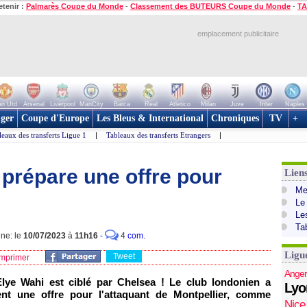
etenir :
Palmarès Coupe du Monde
-
Classement des BUTEURS Coupe du Monde
-
TA
emplacement publicitaire
n Utd
Arsenal
Liverpool
ManCity
Barca
Real
Atletico
Milan
Juve
Inter
Naples
ger
Coupe d'Europe
Les Bleus & International
Chroniques
TV
+
leaux des transferts Ligue 1
|
Tableaux des transferts Etrangers
|
 prépare une offre pour
Lien
Mer
Le
Le
Ta
gne: le
10/07/2023
à
11h16
-
4
com.
Ligu
Tweet
mprimer
Anger
Elye Wahi est ciblé par Chelsea ! Le club londonien a
Lyo
ent une offre pour l'attaquant de Montpellier, comme
Nice