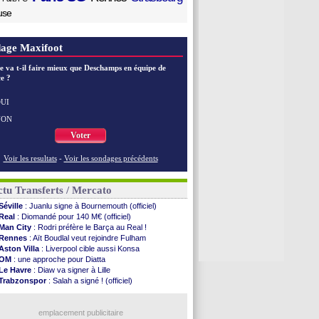
use
age Maxifoot
e va t-il faire mieux que Deschamps en équipe de
e ?
UI
NON
Voter
Voir les resultats
-
Voir les sondages précédents
tu Transferts / Mercato
Séville
: Juanlu signe à Bournemouth (officiel)
Real
: Diomandé pour 140 M€ (officiel)
Man City
: Rodri préfère le Barça au Real !
Rennes
: Aït Boudlal veut rejoindre Fulham
Aston Villa
: Liverpool cible aussi Konsa
OM
: une approche pour Diatta
Le Havre
: Diaw va signer à Lille
Trabzonspor
: Salah a signé ! (officiel)
Bordeaux
: Mavuba n'est plus l'entraîneur (off.)
Galatasaray
: Milan rejette 35 M€ pour Leão
Southampton
emplacement publicitaire
: D. Traoré prêté au Mans (officiel)