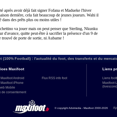
t (100% Football) : l'actualité du foot, des transferts et du mercat
ices Maxifoot
Liens pr
 Maxifoot Android
Flux RSS info foot
Liens foot
 Maxifoot iPhone
Maxifoot-
(livescore
web Mobile
x de consentement
Aj
© copyright Advimedia - Maxifoot 2000-2026