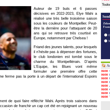
Toulo
Auteur de 19 buts et 6 passes
décisives en 2022-2023, Elye Wahi a
Sond
réalisé une très belle troisième saison
sous les couleurs de Montpellier. Peut-
Zidan
Franc
être la dernière pour l'attaquant de 20
ans qui se retrouve très courtisé en
O
Europe, notamment par Chelsea !
Friand des jeunes talents, pour lesquels
il n'hésite pas à dépenser des fortunes,
le club londonien est tombé sous le
charme du Montpelliérain. D'après
Ac
L'Equipe, les Blues vont même
aison dernière.
formuler une première offre cette
06/08
06/08
 ferme pas la porte à un départ de l'international Espoirs
06/08
06/08
06/08
06/08
06/08
06/08
ent de quoi faire réfléchir Wahi. Après trois saisons dans
06/08
06/08
'occasion de franchir un cap cet été en rejoignant un nouveau
06/08