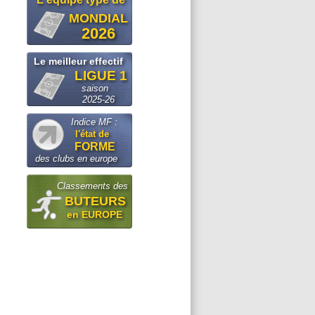
MONDIAL
2026
Le meilleur effectif
LIGUE 1
saison
2025-26
Indice MF :
l'état de
FORME
des clubs en europe
Classements des
BUTEURS
en EUROPE