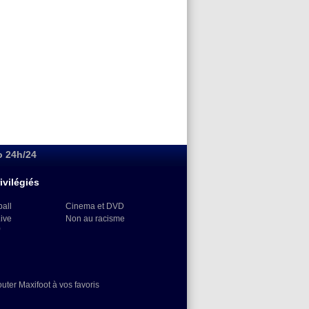
o 24h/24
ivilégiés
ball
Cinema et DVD
Live
Non au racisme
)
outer Maxifoot à vos favoris