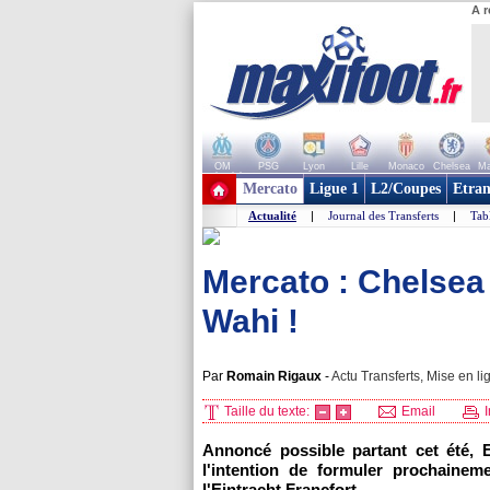
A r
OM
PSG
Lyon
Lille
Monaco
Chelsea
Ma
+ de clubs
Mercato
Ligue 1
L2/Coupes
Etran
Actualité
|
Journal des Transferts
|
Tab
Mercato : Chelsea
Wahi !
Par
Romain Rigaux
-
Actu Transferts, Mise en li
Taille du texte:
Email
I
Annoncé possible partant cet été, 
l'intention de formuler prochainem
l'Eintracht Francfort.