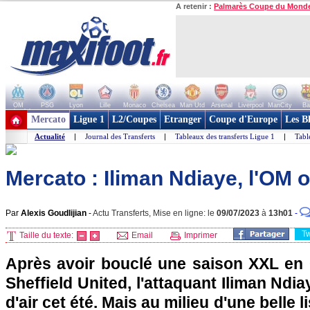
A retenir :
Palmarès Coupe du Mond
OM
PSG
Lyon
Lille
Monaco
Chelsea
Man Utd
Arsenal
Liverpool
ManCity
Ba
+ de clubs
Mercato
Ligue 1
L2/Coupes
Etranger
Coupe d'Europe
Les B
Actualité
|
Journal des Transferts
|
Tableaux des transferts Ligue 1
|
Tabl
Mercato : Iliman Ndiaye, l'OM o
Par
Alexis Goudlijian
-
Actu Transferts, Mise en ligne: le
09/07/2023
à
13h01
-
T
Taille du texte:
Email
Imprimer
Après avoir bouclé une saison XXL en
Sheffield United, l'attaquant Iliman Ndi
d'air cet été. Mais au milieu d'une belle l