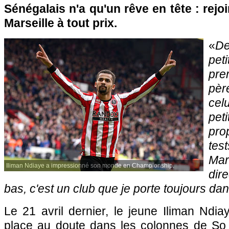
Sénégalais n'a qu'un rêve en tête : rejo
Marseille à tout prix.
«
De
pet
pre
pèr
cel
pet
pro
te
Mar
Iliman Ndiaye a impressionné son monde en Championship.
dire
bas, c'est un club que je porte toujours da
Le 21 avril dernier, le jeune Iliman Ndia
place au doute dans les colonnes de So