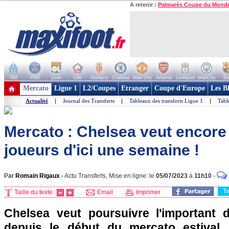
A retenir :
Palmarès Coupe du Mond
OM
PSG
Lyon
Lille
Monaco
Chelsea
Man Utd
Arsenal
Liverpool
ManCity
Ba
+ de clubs
Mercato
Ligue 1
L2/Coupes
Etranger
Coupe d'Europe
Les B
Actualité
|
Journal des Transferts
|
Tableaux des transferts Ligue 1
|
Tabl
Mercato : Chelsea veut encore f
joueurs d'ici une semaine !
Par
Romain Rigaux
-
Actu Transferts, Mise en ligne: le
05/07/2023
à
11h10
-
T
Taille du texte:
Email
Imprimer
Chelsea veut poursuivre l'important 
depuis le début du mercato estival.