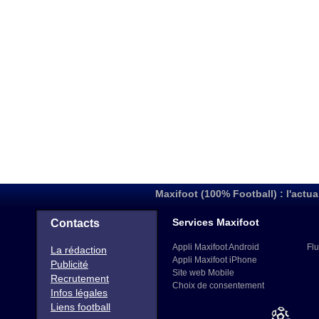
Maxifoot (100% Football) : l'actua
Services Maxifoot
Contacts
Appli Maxifoot Android
Flu
La rédaction
Appli Maxifoot iPhone
Publicité
Site web Mobile
Recrutement
Choix de consentement
Infos légales
Liens football