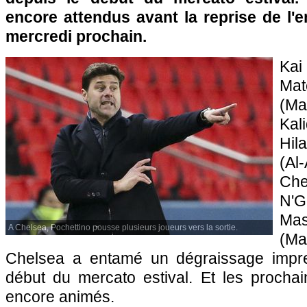
encore attendus avant la reprise de l'
mercredi prochain.
Kai
Ma
(M
Kal
Hil
(Al
Ch
N'Go
M
A Chelsea, Pochettino pousse plusieurs joueurs vers la sortie.
(Ma
Chelsea a entamé un dégraissage impre
début du mercato estival. Et les prochai
encore animés.