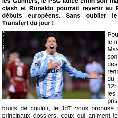
les Gunners, le
PSG
lance enfin son ma
clash et Ronaldo pourrait revenir au 
débuts européens. Sans oublier l
Transfert du jour !
Pou
le 
Max
son
des
ren
du 
12h
les
pri
bruits de couloir, le JdT vous propose 
principaux dossiers, ceux qui animent le