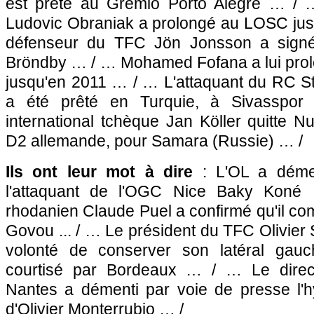
est prêté au Gremio Porto Alegre … /
Ludovic Obraniak a prolongé au
LOSC
jus
défenseur du TFC Jön Jonsson a signé
Bröndby … / … Mohamed Fofana a lui prolo
jusqu'en 2011 … / … L'attaquant du
RC St
a été prêté en Turquie, à Sivasspor
international tchèque Jan Köller quitte 
D2 allemande, pour Samara (Russie) … /
Ils ont leur mot à dire
:
L'OL
a dément
l'attaquant de l'
OGC Nice
Baky Koné …
rhodanien Claude Puel a confirmé qu'il com
Govou ... / … Le président du TFC Olivier 
volonté de conserver son latéral gau
courtisé par
Bordeaux
… / … Le direc
Nantes
a démenti par voie de presse l'h
d'Olivier Monterrubio … /