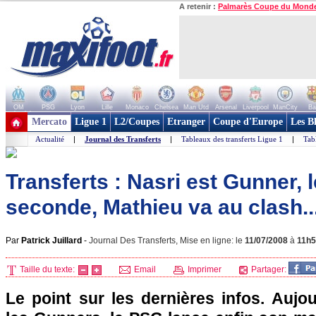
A retenir :
Palmarès Coupe du Mond
OM
PSG
Lyon
Lille
Monaco
Chelsea
Man Utd
Arsenal
Liverpool
ManCity
Ba
+ de clubs
Mercato
Ligue 1
L2/Coupes
Etranger
Coupe d'Europe
Les B
Actualité
|
Journal des Transferts
|
Tableaux des transferts Ligue 1
|
Tab
Transferts : Nasri est Gunner, 
seconde, Mathieu va au clash..
Par
Patrick Juillard
-
Journal Des Transferts, Mise en ligne: le
11/07/2008
à
11h
Taille du texte:
Email
Imprimer
Partager:
Le point sur les dernières infos. Aujour