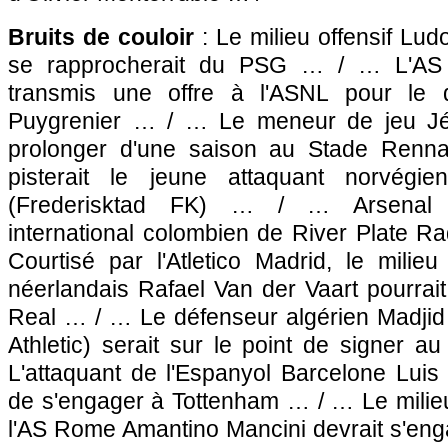
Bruits de couloir
: Le milieu offensif Lu
se rapprocherait du
PSG
… / … L'AS Sa
transmis une offre à l'ASNL pour le 
Puygrenier … / … Le meneur de jeu Jé
prolonger d'une saison au Stade Ren
pisterait le jeune attaquant norvégie
(Frederisktad FK) … / … Arsenal pis
international colombien de River Plate 
Courtisé par l'Atletico Madrid, le milieu 
néerlandais Rafael Van der Vaart pourrait
Real … / … Le défenseur algérien Madjid
Athletic) serait sur le point de signer a
L'attaquant de l'Espanyol Barcelone Luis
de s'engager à Tottenham … / … Le milieu 
l'AS Rome Amantino Mancini devrait s'enga