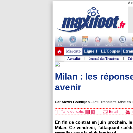
A r
OM
PSG
Lyon
Lille
Monaco
Chelsea
Ma
+ de clubs
Mercato
Ligue 1
L2/Coupes
Etran
Actualité
|
Journal des Transferts
|
Tab
Milan : les répons
avenir
Par
Alexis Goudlijian
-
Actu Transferts, Mise en l
Taille du texte:
Email
I
En fin de contrat en juin prochain, l
Milan. Ce vendredi, l'attaquant sué
rempiler avec le club lombard.