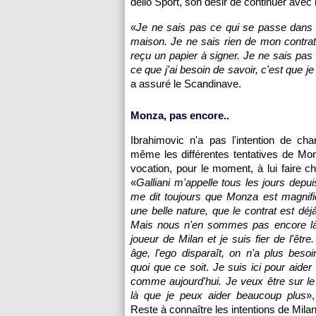
dello Sport, son désir de continuer avec
«
Je ne sais pas ce qui se passe dans 
maison. Je ne sais rien de mon contrat. L
reçu un papier à signer. Je ne sais pas 
ce que j'ai besoin de savoir, c'est que je
a assuré le Scandinave.
Monza, pas encore..
Ibrahimovic n'a pas l'intention de chan
même les différentes tentatives de Mo
vocation, pour le moment, à lui faire ch
«
Galliani m'appelle tous les jours depui
me dit toujours que Monza est magnifiq
une belle nature, que le contrat est déjà
Mais nous n'en sommes pas encore là 
joueur de Milan et je suis fier de l'être
âge, l'ego disparaît, on n'a plus beso
quoi que ce soit
.
Je suis ici pour aider
comme aujourd'hui. Je veux être sur le t
là que je peux aider beaucoup plus
»,
Reste à connaître les intentions de Milan