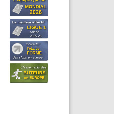
MONDIAL
2026
Le meilleur effectif
LIGUE 1
saison
2025-26
Indice MF :
l'état de
FORME
des clubs en europe
Classements des
BUTEURS
en EUROPE