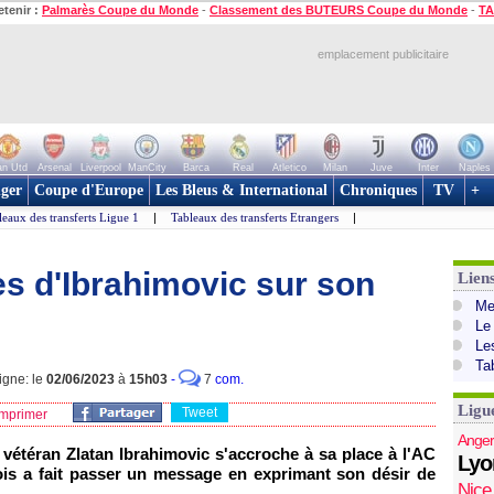
etenir :
Palmarès Coupe du Monde
-
Classement des BUTEURS Coupe du Monde
-
TA
emplacement publicitaire
n Utd
Arsenal
Liverpool
ManCity
Barca
Real
Atletico
Milan
Juve
Inter
Naples
ger
Coupe d'Europe
Les Bleus & International
Chroniques
TV
+
leaux des transferts Ligue 1
|
Tableaux des transferts Etrangers
|
es d'Ibrahimovic sur son
Lien
Mer
Le
Le
Ta
igne: le
02/06/2023
à
15h03
-
7
com.
Ligu
Tweet
mprimer
Anger
e vétéran Zlatan Ibrahimovic s'accroche à sa place à l'AC
Lyo
dois a fait passer un message en exprimant son désir de
Nice