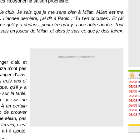
 les Rossoneri la saison prochaine.
08/08
08/08
le club. Je sais que je me sens bien à Milan, Milan est ma
08/08
08/08
'année dernière, j'ai dit à Paolo : 'Tu t'en occupes'. Et j'ai
ce qu'il y a dedans, peut-être qu'il y a une autre année. Tout
 suis un joueur de Milan, et alors je sais ce que je dois faire
»,
emplacement publicitaire
ger d'air, et
nza n'ont pas
anger d'avis.
s trois ans et
05/08
ue, qu'il y a
05/08
02/08
 sur la table.
05/08
: je suis un
03/08
. À un certain
05/08
03/08
in de prouver
03/08
 le Milan, pas
06/08
errain, c'est
03/08
 a-t-il ajouté.
...