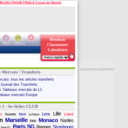
BLEAU PHASE FINALE Coupe du Monde
Résultats
Bayern
Dortmund
Classements
Calendriers
emplacement publicitaire
s Mercato / Transferts
cato, tous les articles transferts
 Journal des Transferts
s Tableaux mercato de L1
bleaux mercato Europe
e 1 - les fiches CLUB
Lille
Lens
s
Auxerre
Lorient
Brest
Le Havre
n
Marseille
Monaco
Nantes
Metz
Paris SG
Rennes
Strasbourg
Paris FC