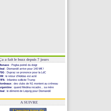
Barça
: De Jong menacé par l’arrivée de Rodri
Nottingham
: O. Diomande arrive pour 40 M€
Lens
: Ganiou prolongé jusqu'en 2030 (officiel)
Atletico
: Almada rejoint River Plate (off.)
Voir toutes les brèves
Ça a fait le buzz depuis 7 jours
Monaco
: Pogba pointé du doigt
Real
: Diomandé arrive pour 140 M€ !
PSG
: Dupraz se prononce pour la LdC
OM
: le retour d'Adidas est acté
FIFA
: Infantino sollicite Trump
Bordeaux
: des clubs de N1 montent au créneau
Argentine
: quand Medina recadre... sa mère
Real
: le démenti de Leipzig pour Diomandé
OM
: le club prêt à libérer Kondogbia ?
OM
: Paixão attire un 2e club anglais
A SUIVRE
L'equipe type de