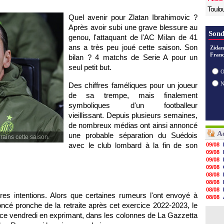
Toulo
Quel avenir pour Zlatan Ibrahimovic ?
Après avoir subi une grave blessure au
Sond
genou, l'attaquant de l'AC Milan de 41
ans a très peu joué cette saison. Son
Zidan
Franc
bilan ? 4 matchs de Serie A pour un
seul petit but.
O
Des chiffres faméliques pour un joueur
de sa trempe, mais finalement
symboliques d'un footballeur
vieillissant. Depuis plusieurs semaines,
de nombreux médias ont ainsi annoncé
Ac
une probable séparation du Suédois
rains cette saison.
avec le club lombard à la fin de son
09/08
09/08
09/08
09/08
08/08
08/08
08/08
tres intentions. Alors que certaines rumeurs l'ont envoyé à
08/08
cé pronche de la retraite après cet exercice 2022-2023, le
08/08
08/08
 ce vendredi en exprimant, dans les colonnes de La Gazzetta
08/08