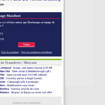
use
age Maxifoot
e va t-il faire mieux que Deschamps en équipe de
e ?
UI
NON
Voter
Voir les resultats
-
Voir les sondages précédents
tu Transferts / Mercato
Liverpool
: Araujo, une option d'achat à 55 M€
Man Utd
: Vitek vendu à Middlesbrough (off.)
PSV
: Sano recruté pour 14,5 M€ (officiel)
OM
: Coventry pense à Angel Gomes
Inter
: Calhanoglu prêt à prolonger
Nice
: Abdelmonem veut rester
Benfica
: Ivanovic proche de Lens
Atletico
: Alvarez, le Barça va revoir son offre
Lorient
: Mbamba prêté par Leverkusen (officiel)
Naples
: Lukaku dit oui à Fenerbahçe
LA Galaxy
: Sergi Roberto a signé (officiel)
emplacement publicitaire