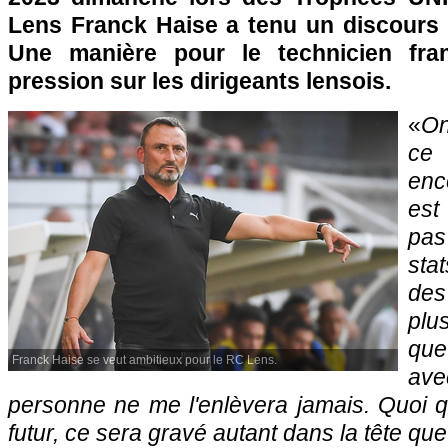
Lens Franck Haise a tenu un discours f
Une manière pour le technicien fra
pression sur les dirigeants lensois.
«
On
ce 
enc
est
pas
sta
des
plu
que
Franck Haise se veut ambitieux pour le RC Lens.
av
personne ne me l'enlèvera jamais. Quoi q
futur, ce sera gravé autant dans la tête que