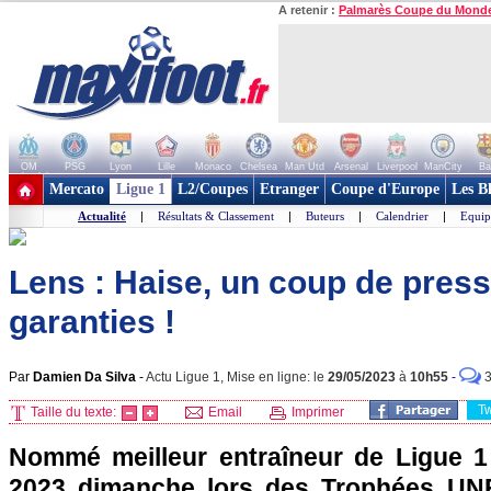
A retenir :
Palmarès Coupe du Mond
OM
PSG
Lyon
Lille
Monaco
Chelsea
Man Utd
Arsenal
Liverpool
ManCity
Ba
+ de clubs
Mercato
Ligue 1
L2/Coupes
Etranger
Coupe d'Europe
Les B
Actualité
|
Résultats & Classement
|
Buteurs
|
Calendrier
|
Equip
Lens : Haise, un coup de pres
garanties !
Par
Damien Da Silva
-
Actu Ligue 1, Mise en ligne: le
29/05/2023
à
10h55
-
T
Taille du texte:
Email
Imprimer
Nommé meilleur entraîneur de Ligue 1
2023 dimanche lors des Trophées UN