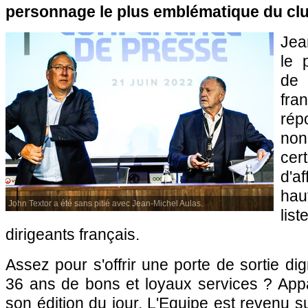
personnage le plus emblématique du cl
Jea
le 
de 
fr
rép
no
ce
d'a
hau
John Textor a été sans pitié avec Jean-Michel Aulas.
lis
dirigeants français.
Assez pour s'offrir une porte de sortie d
36 ans de bons et loyaux services ? Ap
son édition du jour, L'Equipe est revenu su