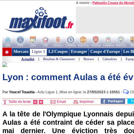
A retenir :
Palmarès Coupe du Mond
OM
PSG
Lyon
Lille
Monaco
Chelsea
Man Utd
Arsenal
Liverpool
ManCity
Ba
+ de clubs
Mercato
Ligue 1
L2/Coupes
Etranger
Coupe d'Europe
Les B
Actualité
|
Résultats & Classement
|
Buteurs
|
Calendrier
|
Equip
Lyon : comment Aulas a été év
Par
Youcef Touaitia
-
Actu Ligue 1, Mise en ligne: le
27/05/2023
à
10h51
-
15
T
Taille du texte:
Email
Imprimer
A la tête de l'Olympique Lyonnais depu
Aulas a été contraint de céder sa place
mai dernier. Une éviction très do