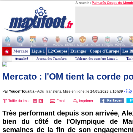
A retenir :
Palmarès Coupe du Mond
OM
PSG
Lyon
Lille
Monaco
Chelsea
Man Utd
Arsenal
Liverpool
ManCity
Ba
+ de clubs
Mercato
Ligue 1
L2/Coupes
Etranger
Coupe d'Europe
Les B
Actualité
|
Journal des Transferts
|
Tableaux des transferts Ligue 1
|
Tabl
Mercato : l'OM tient la corde 
Par
Youcef Touaitia
-
Actu Transferts, Mise en ligne: le
24/05/2023
à
10h39
-
T
Taille du texte:
Email
Imprimer
Très performant depuis son arrivée, Al
bien du côté de l'Olympique de Mar
semaines de la fin de son engagement, 