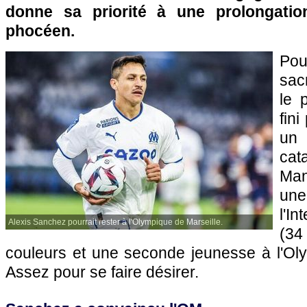
donne sa priorité à une prolongati
phocéen.
Pou
sac
le 
fini
u
ca
Man
une
l'I
Alexis Sanchez pourrait rester à l'Olympique de Marseille.
(34
couleurs et une seconde jeunesse à l'Oly
Assez pour se faire désirer.