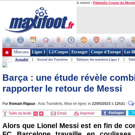
A retenir :
Palmarès Coupe du Mond
OM
PSG
Lyon
Lille
Monaco
Chelsea
Man Utd
Arsenal
Liverpool
ManCity
Ba
+ de clubs
Mercato
Ligue 1
L2/Coupes
Etranger
Coupe d'Europe
Les B
Actualité
|
Journal des Transferts
|
Tableaux des transferts Ligue 1
|
Tabl
Barça : une étude révèle comb
rapporter le retour de Messi
Par
Romain Rigaux
-
Actu Transferts, Mise en ligne: le
22/05/2023
à
12h31
-
T
Taille du texte:
Email
Imprimer
Alors que Lionel Messi est en fin de con
FC Barcelone travaille en coulisses