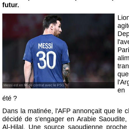
futur.
Lio
agit
Dep
l'av
Pa
ali
tra
que
l'A
Messi est en fin de contrat avec le PSG
en 
été ?
Dans la matinée, l'AFP annonçait que le
décidé de s'engager en Arabie Saoudite,
Al-Hilal. Une source saoudienne proche