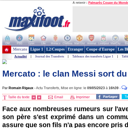
A retenir :
Palmarès Coupe du Mond
OM
PSG
Lyon
Lille
Monaco
Chelsea
Man Utd
Arsenal
Liverpool
ManCity
Ba
+ de clubs
Mercato
Ligue 1
L2/Coupes
Etranger
Coupe d'Europe
Les B
Actualité
|
Journal des Transferts
|
Tableaux des transferts Ligue 1
|
Tabl
Mercato : le clan Messi sort du
Par
Romain Rigaux
-
Actu Transferts, Mise en ligne: le
09/05/2023
à
16h39
-
T
Taille du texte:
Email
Imprimer
Face aux nombreuses rumeurs sur l'aven
son père s'est exprimé dans un commu
assure que son fils n'a pas encore pris 