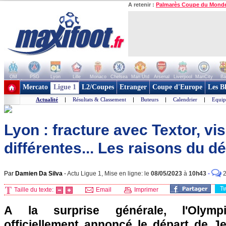
A retenir :
Palmarès Coupe du Mond
OM
PSG
Lyon
Lille
Monaco
Chelsea
Man Utd
Arsenal
Liverpool
ManCity
Ba
+ de clubs
Mercato
Ligue 1
L2/Coupes
Etranger
Coupe d'Europe
Les B
Actualité
|
Résultats & Classement
|
Buteurs
|
Calendrier
|
Equip
Lyon : fracture avec Textor, vi
différentes... Les raisons du dé
Par
Damien Da Silva
-
Actu Ligue 1, Mise en ligne: le
08/05/2023
à
10h43
-
T
Taille du texte:
Email
Imprimer
A la surprise générale, l'Olym
officiellement annoncé le départ de J