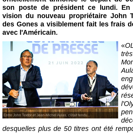
son poste de président ce lundi. En
vision du nouveau propriétaire John Te
des Gones a visiblement fait les frais d
avec l'Américain.
«
O
tr
Mon
Au
en
dé
ré
l'O
pen
Entre John Textor et Jean-Michel Aulas, c'était tendu...
dé
desquelles plus de 50 titres ont été remp