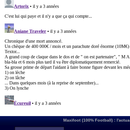
Maxifoot (100% Football) : l'actua