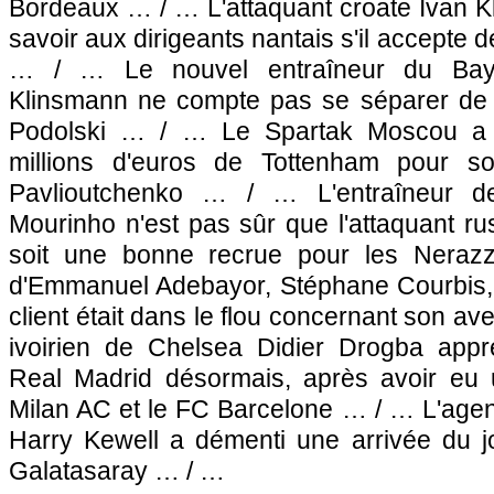
Bordeaux
… / … L'attaquant croate Ivan Kl
savoir aux dirigeants nantais s'il accepte d
… / … Le nouvel entraîneur du Bay
Klinsmann ne compte pas se séparer de 
Podolski … / … Le Spartak Moscou a r
millions d'euros de Tottenham pour s
Pavlioutchenko … / … L'entraîneur de
Mourinho n'est pas sûr que l'attaquant r
soit une bonne recrue pour les Neraz
d'Emmanuel Adebayor, Stéphane Courbis, a
client était dans le flou concernant son av
ivoirien de Chelsea Didier Drogba appr
Real Madrid désormais, après avoir eu 
Milan AC et le FC Barcelone … / … L'agent
Harry Kewell a démenti une arrivée du j
Galatasaray … / …