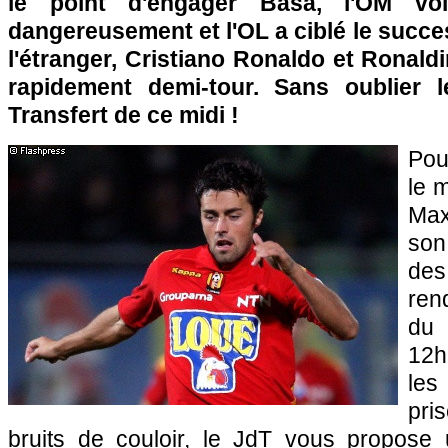
le point d'engager Basa,
l'OM
voit
dangereusement et
l'OL
a ciblé le succe
l'étranger, Cristiano Ronaldo et Ronaldi
rapidement demi-tour. Sans oublier 
Transfert de ce midi !
Pou
le 
Max
son
des
ren
du 
12h
les
pri
bruits de couloir, le JdT vous propose 