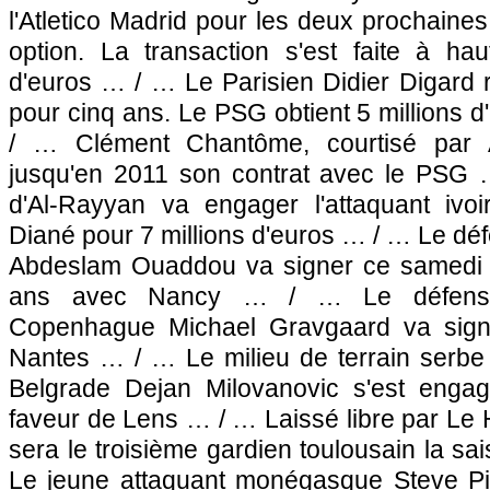
l'Atletico Madrid pour les deux prochaine
option. La transaction s'est faite à hau
d'euros … / … Le Parisien Didier Digard 
pour cinq ans. Le
PSG
obtient 5 millions
/ … Clément Chantôme, courtisé par A
jusqu'en 2011 son contrat avec le
PSG
…
d'Al-Rayyan va engager l'attaquant ivo
Diané pour 7 millions d'euros … / … Le dé
Abdeslam Ouaddou va signer ce samedi u
ans avec Nancy … / … Le défens
Copenhague Michael Gravgaard va sign
Nantes
… / … Le milieu de terrain serbe 
Belgrade Dejan Milovanovic s'est enga
faveur de
Lens
… / … Laissé libre par Le H
sera le troisième gardien toulousain la s
Le jeune attaquant monégasque Steve Pi