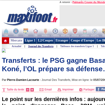
A retenir :
Palmarès Coupe du Mond
OM
PSG
Lyon
Lille
Monaco
Chelsea
Man Utd
Arsenal
Liverpool
ManCity
Ba
+ de clubs
Mercato
Ligue 1
L2/Coupes
Etranger
Coupe d'Europe
Les B
Actualité
|
Journal des Transferts
|
Tableaux des transferts Ligue 1
|
Tab
Transferts : le PSG gagne Basa
Koné, l’OL prépare sa défens
Par
Pierre-Damien Lacourte
-
Journal Des Transferts, Mise en ligne: le
05/07/20
Taille du texte:
Email
Imprimer
Partager:
Le point sur les dernières infos : aujour