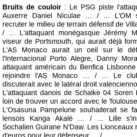
Bruits de couloir
: Le
PSG
piste l'atta
Auxerre
Daniel Niculae … / …
L'OM
s
recruter le milieu de terrain défensif de Vi
/ … L'attaquant monégasque Jérémy Mé
viseur de Portsmouth, qui aurait déjà fo
L'AS Monaco
aurait un oeil sur le déf
l'Internacional Porto Alegre, Danny Mo
attaquant américain du Benfica Lisbonne
rejoindre
l'AS Monaco
… / … Le club 
discuterait avec le latéral droit valencie
L'attaquant danois de Schalke 04 Soren 
loin de trouver un accord avec le
Toulous
L'Osasuna Pampelune souhaiterait se fair
lensois Kanga Akalé … / …
Lille
s'in
Sochalien Guirane N'Daw. Les Lionceaux r
d'euros pour leur défenseur … / …