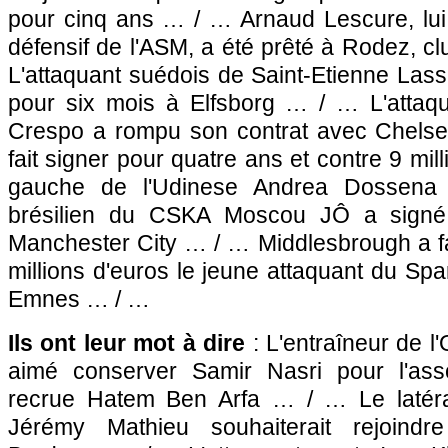
pour cinq ans … / … Arnaud Lescure, lui
défensif de
l'ASM
, a été prêté à Rodez, c
L'attaquant suédois de Saint-Etienne Lass
pour six mois à Elfsborg … / … L'attaq
Crespo a rompu son contrat avec Chelse
fait signer pour quatre ans et contre 9 mill
gauche de l'Udinese Andrea Dossena
brésilien du CSKA Moscou JÔ a signé
Manchester City … / … Middlesbrough a fa
millions d'euros le jeune attaquant du Sp
Emnes … / …
Ils ont leur mot à dire
: L'entraîneur de
l
aimé conserver Samir Nasri pour l'ass
recrue Hatem Ben Arfa … / … Le latéra
Jérémy Mathieu souhaiterait rejoindr