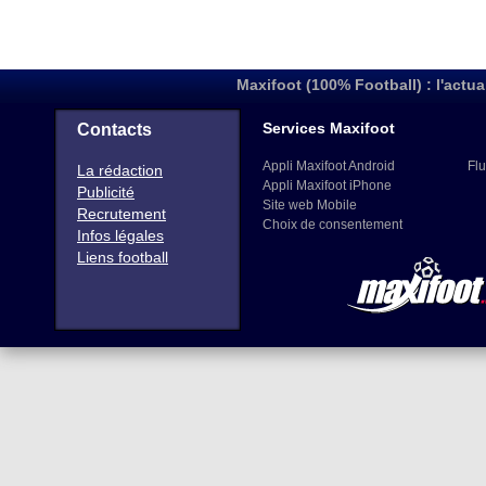
Maxifoot (100% Football) : l'actua
Services Maxifoot
Contacts
Appli Maxifoot Android
Flu
La rédaction
Appli Maxifoot iPhone
Publicité
Site web Mobile
Recrutement
Choix de consentement
Infos légales
Liens football