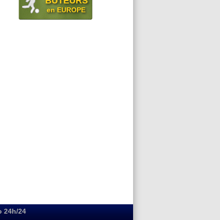
BUTEURS
en EUROPE
o 24h/24