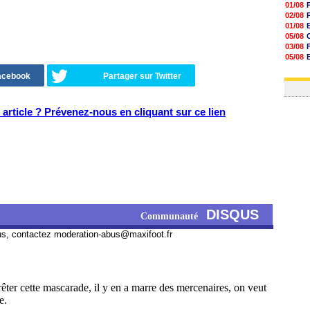
01/08
02/08
01/08
05/08
03/08
05/08
03/08
Facebook
Partager sur Twitter
03/08
article ? Prévenez-nous en cliquant sur ce lien
DISQUS
Communauté
us, contactez
moderation-abus@maxifoot.fr