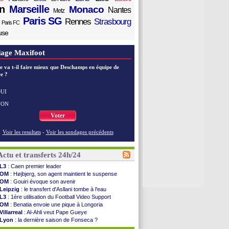
n
Marseille
Monaco
Nantes
Metz
Paris SG
Rennes
Strasbourg
Paris FC
use
age Maxifoot
e va t-il faire mieux que Deschamps en équipe de
e ?
UI
NON
Voter
Voir les resultats
-
Voir les sondages précédents
Actu et transferts 24h/24
L3
: Caen premier leader
OM
: Højbjerg, son agent maintient le suspense
OM
: Gouiri évoque son avenir
Leipzig
: le transfert d'Asllani tombe à l'eau
L3
: 1ère utilisation du Football Video Support
OM
: Benatia envoie une pique à Longoria
Villarreal
: Al-Ahli veut Pape Gueye
Lyon
: la dernière saison de Fonseca ?
OM
: un nouveau prétendant pour Højbjerg