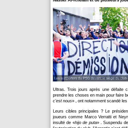
Les supporters du PSG devant le siège du club
Ultras. Trois jours après une défaite c
prendre les choses en main pour faire bo
c'est nous
» , ont notamment scandé les 
Leurs cibles principales ? Le président
joueurs comme Marco Verratti et Neymar
insulté de «
hijo de puta
» . Suspendu d