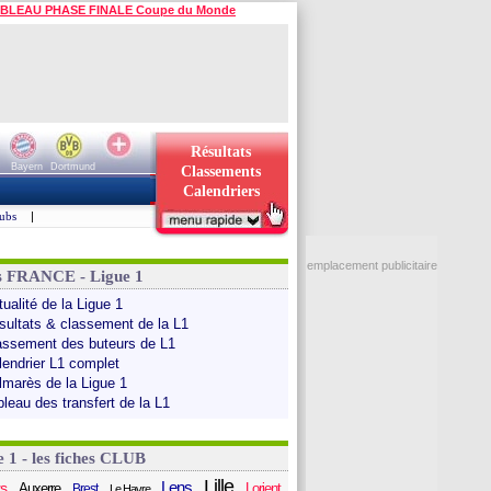
BLEAU PHASE FINALE Coupe du Monde
Résultats
Bayern
Dortmund
Classements
Calendriers
ubs
|
emplacement publicitaire
s FRANCE - Ligue 1
ualité de la Ligue 1
sultats & classement de la L1
assement des buteurs de L1
lendrier L1 complet
lmarès de la Ligue 1
bleau des transfert de la L1
e 1 - les fiches CLUB
Lille
Lens
s
Auxerre
Lorient
Brest
Le Havre