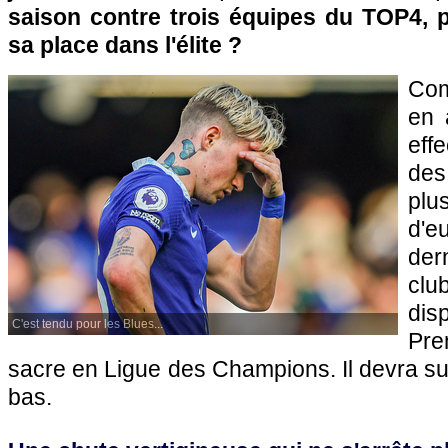
saison contre trois équipes du TOP4, p
sa place dans l'élite ?
Com
en 
effe
des
plu
d'e
der
clu
dis
C'est tendu pour les Blues...
Pre
sacre en Ligue des Champions. Il devra sur
bas.