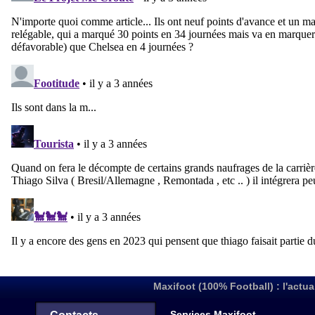
Maxifoot (100% Football) : l'actua
Services Maxifoot