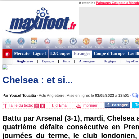
A retenir :
Palmarès Coupe du Mond
OM
PSG
Lyon
Lille
Monaco
Chelsea
Man Utd
Arsenal
Liverpool
ManCity
Ba
+ de clubs
Mercato
Ligue 1
L2/Coupes
Etranger
Coupe d'Europe
Les B
Angleterre
|
Espagne
|
Italie
|
Allemagne
|
Belgique
|
Pays-Bas
Chelsea : et si...
Par
Youcef Touaitia
-
Actu Angleterre, Mise en ligne: le
03/05/2023
à
13h01
-
T
Taille du texte:
Email
Imprimer
Battu par Arsenal (3-1), mardi, Chelsea
quatrième défaite consécutive en Pre
journées du terme, le club londonien,