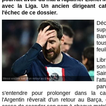
avec la Liga. Un ancien dirigeant ca
l'échec de ce dossier.
Dé
su
Bar
tou
feui
Lib
son
Sai
l'a
Messi encore loin d'un retour au Barça...
pa
s'entendre pour prolonger dans la capi
l'Argentin rêverait d'un retour au Barç