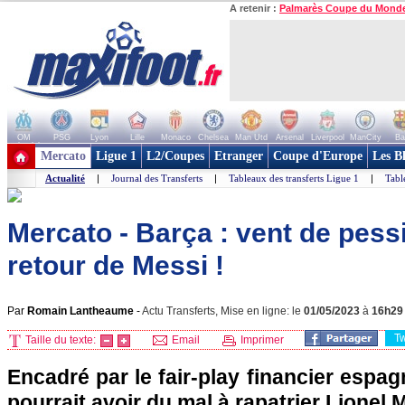
A retenir :
Palmarès Coupe du Mond
OM
PSG
Lyon
Lille
Monaco
Chelsea
Man Utd
Arsenal
Liverpool
ManCity
Ba
+ de clubs
Mercato
Ligue 1
L2/Coupes
Etranger
Coupe d'Europe
Les B
Actualité
|
Journal des Transferts
|
Tableaux des transferts Ligue 1
|
Tabl
Mercato - Barça : vent de pess
retour de Messi !
Par
Romain Lantheaume
-
Actu Transferts, Mise en ligne: le
01/05/2023
à
16h29
T
Taille du texte:
Email
Imprimer
Encadré par le fair-play financier espag
pourrait avoir du mal à rapatrier Lionel 