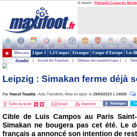
A retenir :
Palmarès Coupe du Mond
OM
PSG
Lyon
Lille
Monaco
Chelsea
Man Utd
Arsenal
Liverpool
ManCity
Ba
+ de clubs
Mercato
Ligue 1
L2/Coupes
Etranger
Coupe d'Europe
Les B
Actualité
|
Journal des Transferts
|
Tableaux des transferts Ligue 1
|
Tabl
Leipzig : Simakan ferme déjà 
Par
Youcef Touaitia
-
Actu Transferts, Mise en ligne: le
29/04/2023
à
14h58
-
T
Taille du texte:
Email
Imprimer
Cible de Luis Campos au Paris Sain
Simakan ne bougera pas cet été. Le d
français a annoncé son intention de rest