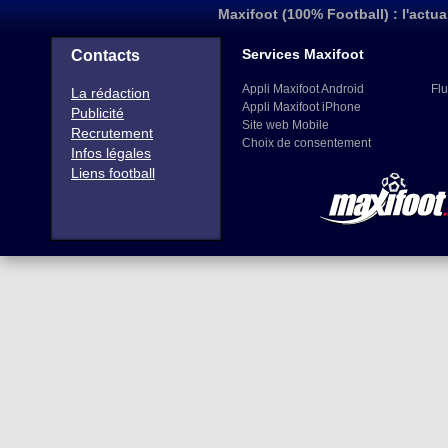
Maxifoot (100% Football) : l'actua
Services Maxifoot
Contacts
Appli Maxifoot Android
Flu
La rédaction
Appli Maxifoot iPhone
Publicité
Site web Mobile
Recrutement
Choix de consentement
Infos légales
Liens football