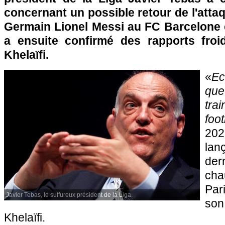
concernant un possible retour de l'attaq
Germain Lionel Messi au FC Barcelone c
a ensuite confirmé des rapports froi
Khelaïfi.
«
E
que
tra
foot
20
lan
de
cha
Par
Javier Tebas, le sulfureux président de la Liga.
son
Khelaïfi.