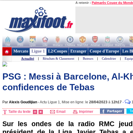
A retenir :
Palmarès Coupe du Mond
OM
PSG
Lyon
Lille
Monaco
Chelsea
Man Utd
Arsenal
Liverpool
ManCity
Ba
+ de clubs
Mercato
Ligue 1
L2/Coupes
Etranger
Coupe d'Europe
Les B
Actualité
|
Résultats & Classement
|
Buteurs
|
Calendrier
|
Equip
PSG : Messi à Barcelone, Al-Khe
confidences de Tebas
Par
Alexis Goudlijian
-
Actu Ligue 1, Mise en ligne: le
28/04/2023
à
12h17
-
T
Taille du texte:
Email
Imprimer
Sur les ondes de la radio RMC jeudi 
président de la Liga Javier Tebas a 