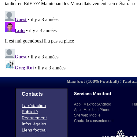
Maxifoot (100% Football) : l'actua
Services Maxifoot
Contacts
Appli Maxifoot Android
Flu
La rédaction
Appli Maxifoot iPhone
Publicité
Site web Mobile
Recrutement
Choix de consentement
Infos légales
Liens football