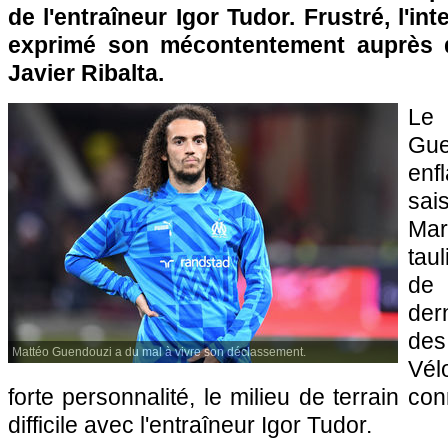
de l'entraîneur Igor Tudor. Frustré, l'int
exprimé son mécontentement auprès du
Javier Ribalta.
Le
Gu
en
sai
Mar
tau
de 
der
de
Mattéo Guendouzi a du mal à vivre son déclassement.
Vél
forte personnalité, le milieu de terrain co
difficile avec l'entraîneur Igor Tudor.