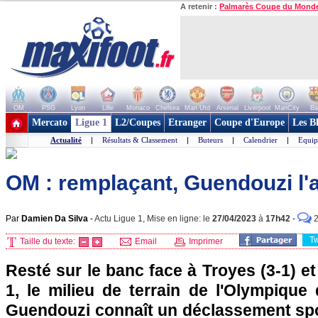
A retenir :
Palmarès Coupe du Mond
OM
PSG
Lyon
Lille
Monaco
Chelsea
Man Utd
Arsenal
Liverpool
ManCity
Ba
+ de clubs
Mercato
Ligue 1
L2/Coupes
Etranger
Coupe d'Europe
Les B
Actualité
|
Résultats & Classement
|
Buteurs
|
Calendrier
|
Equip
OM : remplaçant, Guendouzi l'a
Par
Damien Da Silva
-
Actu Ligue 1, Mise en ligne: le
27/04/2023
à
17h42
-
T
Taille du texte:
Email
Imprimer
Resté sur le banc face à Troyes (3-1) et
1, le milieu de terrain de l'Olympique
Guendouzi connaît un déclassement spor