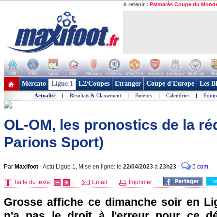
A retenir :
Palmarès Coupe du Mond
OM
PSG
Lyon
Lille
Monaco
Chelsea
Man Utd
Arsenal
Liverpool
ManCity
Ba
+ de clubs
Mercato
Ligue 1
L2/Coupes
Etranger
Coupe d'Europe
Les B
Actualité
|
Résultats & Classement
|
Buteurs
|
Calendrier
|
Equip
OL-OM, les pronostics de la ré
Parions Sport)
Par
Maxifoot
-
Actu Ligue 1, Mise en ligne: le
22/04/2023
à
23h23
-
5
com.
T
Taille du texte:
Email
Imprimer
Grosse affiche ce dimanche soir en Li
n'a pas le droit à l'erreur pour ce 