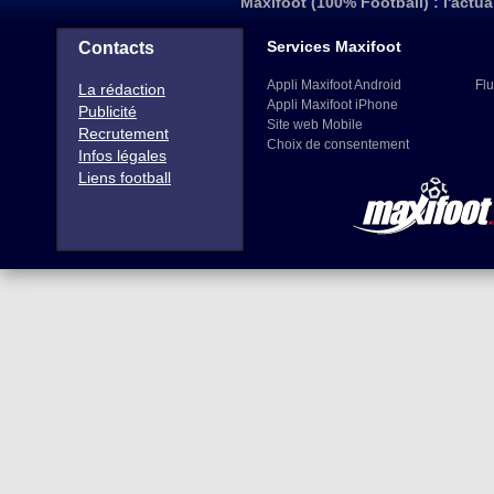
Maxifoot (100% Football) : l'actua
Services Maxifoot
Contacts
Appli Maxifoot Android
Flu
La rédaction
Appli Maxifoot iPhone
Publicité
Site web Mobile
Recrutement
Choix de consentement
Infos légales
Liens football