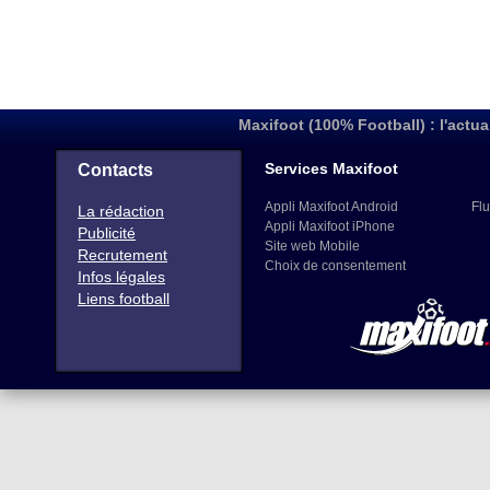
Maxifoot (100% Football) : l'actua
Services Maxifoot
Contacts
Appli Maxifoot Android
Flu
La rédaction
Appli Maxifoot iPhone
Publicité
Site web Mobile
Recrutement
Choix de consentement
Infos légales
Liens football