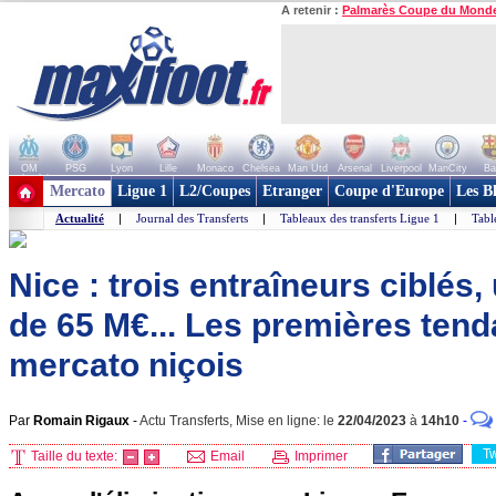
A retenir :
Palmarès Coupe du Mond
OM
PSG
Lyon
Lille
Monaco
Chelsea
Man Utd
Arsenal
Liverpool
ManCity
Ba
+ de clubs
Mercato
Ligue 1
L2/Coupes
Etranger
Coupe d'Europe
Les B
Actualité
|
Journal des Transferts
|
Tableaux des transferts Ligue 1
|
Tabl
Nice : trois entraîneurs ciblés
de 65 M€... Les premières ten
mercato niçois
Par
Romain Rigaux
-
Actu Transferts, Mise en ligne: le
22/04/2023
à
14h10
-
T
Taille du texte:
Email
Imprimer