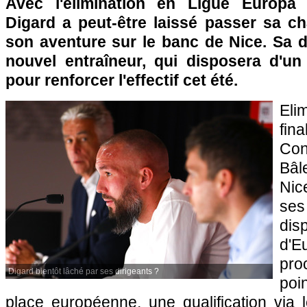
Avec l'élimination en Ligue Europa 
Digard a peut-être laissé passer sa c
son aventure sur le banc de Nice. Sa d
nouvel entraîneur, qui disposera d'un
pour renforcer l'effectif cet été.
Eli
fin
Con
Bâl
Nic
ses
di
d'
pr
Digard bientôt lâché par ses dirigeants ?
poin
place européenne, une qualification via 