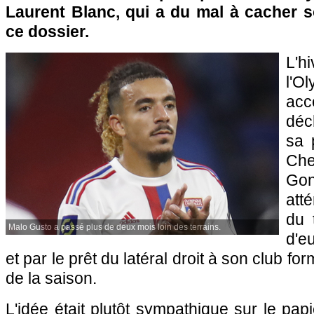
Laurent Blanc, qui a du mal à cacher
ce dossier.
L'
l'O
acc
déc
sa 
Che
Gon
att
du 
Malo Gusto a passé plus de deux mois loin des terrains.
d'e
et par le prêt du latéral droit à son club f
de la saison.
L'idée était plutôt sympathique sur le papi