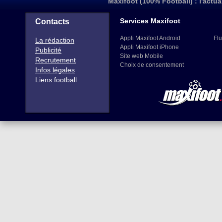
Maxifoot (100% Football) : l'actua
Services Maxifoot
Contacts
Appli Maxifoot Android
Flu
La rédaction
Appli Maxifoot iPhone
Publicité
Site web Mobile
Recrutement
Choix de consentement
Infos légales
Liens football