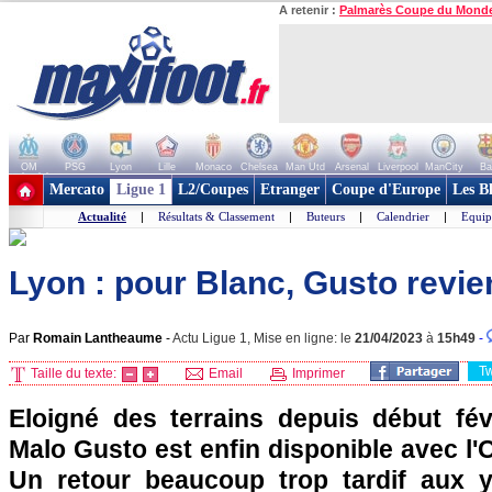
A retenir :
Palmarès Coupe du Mond
OM
PSG
Lyon
Lille
Monaco
Chelsea
Man Utd
Arsenal
Liverpool
ManCity
Ba
+ de clubs
Mercato
Ligue 1
L2/Coupes
Etranger
Coupe d'Europe
Les B
Actualité
|
Résultats & Classement
|
Buteurs
|
Calendrier
|
Equip
Lyon : pour Blanc, Gusto revient
Par
Romain Lantheaume
-
Actu Ligue 1, Mise en ligne: le
21/04/2023
à
15h49
-
T
Taille du texte:
Email
Imprimer
Eloigné des terrains depuis début févri
Malo Gusto est enfin disponible avec l
Un retour beaucoup trop tardif aux y