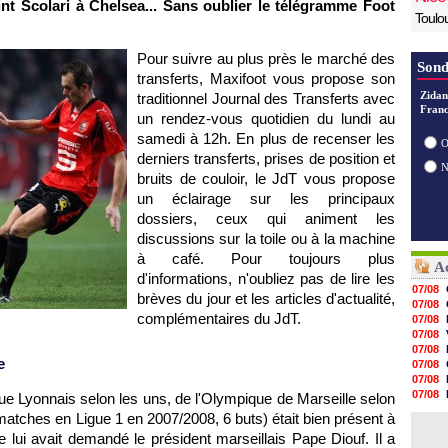
int Scolari à Chelsea... Sans oublier le télégramme Foot
Toulo
Pour suivre au plus près le marché des
Sond
transferts, Maxifoot vous propose son
Zidan
traditionnel Journal des Transferts avec
Franc
un rendez-vous quotidien du lundi au
samedi à 12h. En plus de recenser les
O
derniers transferts, prises de position et
bruits de couloir, le JdT vous propose
un éclairage sur les principaux
dossiers, ceux qui animent les
discussions sur la toile ou à la machine
à café. Pour toujours plus
Ac
d'informations, n'oubliez pas de lire les
07/08
brèves du jour et les articles d'actualité,
07/08
complémentaires du JdT.
07/08
07/08
07/08
e
07/08
07/08
07/08
ue Lyonnais
selon les uns, de
l'Olympique de Marseille
selon
07/08
matches en Ligue 1 en 2007/2008, 6 buts) était bien présent à
07/08
ui avait demandé le président marseillais Pape Diouf. Il a
07/08