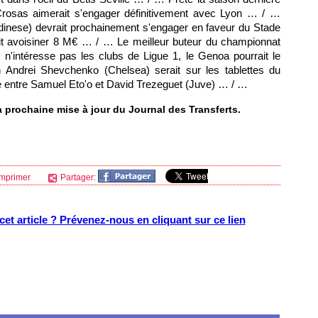
Crosas aimerait s'engager définitivement avec
Lyon
… / …
nese) devrait prochainement s'engager en faveur du Stade
ait avoisiner 8 M€ … / … Le meilleur buteur du championnat
 n'intéresse pas les clubs de Ligue 1, le Genoa pourrait le
 Andrei Shevchenko (Chelsea) serait sur les tablettes du
e entre Samuel Eto'o et David Trezeguet (Juve) … / …
prochaine mise à jour du Journal des Transferts.
mprimer
Partager:
et article ? Prévenez-nous en cliquant sur ce lien