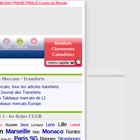
BLEAU PHASE FINALE Coupe du Monde
Résultats
Bayern
Dortmund
Classements
Calendriers
emplacement publicitaire
s Mercato / Transferts
cato, tous les articles transferts
 Journal des Transferts
s Tableaux mercato de L1
bleaux mercato Europe
e 1 - les fiches CLUB
Lille
Lens
s
Auxerre
Lorient
Brest
Le Havre
n
Marseille
Monaco
Nantes
Metz
Paris SG
Rennes
Strasbourg
Paris FC