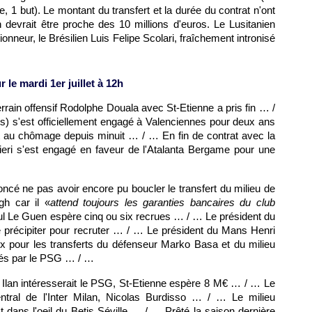
 1 but). Le montant du transfert et la durée du contrat n'ont
n devrait être proche des 10 millions d'euros. Le Lusitanien
onneur, le Brésilien Luis Felipe Scolari, fraîchement intronisé
 le mardi 1er juillet à 12h
errain offensif Rodolphe Douala avec St-Etienne a pris fin … /
es
) s'est officiellement engagé à Valenciennes pour deux ans
t au chômage depuis minuit … / … En fin de contrat avec la
n Vieri s'est engagé en faveur de l'Atalanta Bergame pour une
ncé ne pas avoir encore pu boucler le transfert du milieu de
gh car il «
attend toujours les garanties bancaires du club
l Le Guen espère cinq ou six recrues … / … Le président du
 précipiter pour recruter … / … Le président du Mans Henri
x pour les transferts du défenseur Marko Basa et du milieu
és par le
PSG
… / …
 Ilan intéresserait le
PSG
, St-Etienne espère 8 M€ … / … Le
ntral de l'Inter Milan, Nicolas Burdisso … / … Le milieu
st dans l'oeil du Betis Séville … / … Prêté la saison dernière