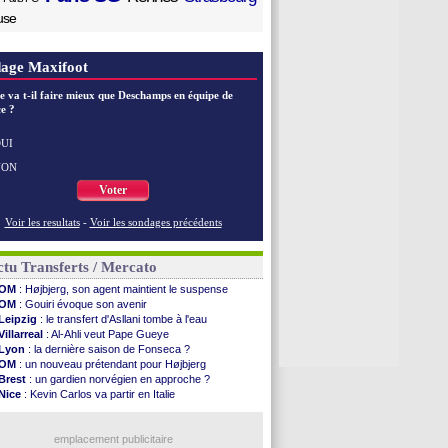
use
age Maxifoot
e va t-il faire mieux que Deschamps en équipe de
e ?
UI
NON
Voter
Voir les resultats
-
Voir les sondages précédents
tu Transferts / Mercato
OM
: Højbjerg, son agent maintient le suspense
OM
: Gouiri évoque son avenir
Leipzig
: le transfert d'Asllani tombe à l'eau
Villarreal
: Al-Ahli veut Pape Gueye
Lyon
: la dernière saison de Fonseca ?
OM
: un nouveau prétendant pour Højbjerg
Brest
: un gardien norvégien en approche ?
Nice
: Kevin Carlos va partir en Italie
Leganés
: c'est signé pour Luca Zidane (off.)
Atletico
: Ruggeri en route pour Aston Villa
Lyon
: Mangala prêté à Getafe (officiel)
emplacement publicitaire