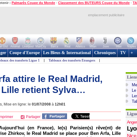
etenir :
Palmarès Coupe du Monde
-
Classement des BUTEURS Coupe du Monde
-
TA
emplacement publicitaire
n Utd
Arsenal
Liverpool
ManCity
Barca
Real
Atletico
Milan
Juve
Inter
Naples
ger
Coupe d'Europe
Les Bleus & International
Chroniques
TV
+
leaux des transferts Ligue 1
|
Tableaux des transferts Etrangers
|
fa attire le Real Madrid,
Lien
Mer
 Lille retient Sylva…
Le
Le
Ta
s, Mise en ligne: le
01/07/2008
à
12h01
Ligu
mprimer
Partager:
Anger
ujourd'hui (en France), le(s) Parisien(s) rêve(nt) de
Lyo
ise Zhirkov, le Real Madrid se place pour Ben Arfa,
Lille
Nice