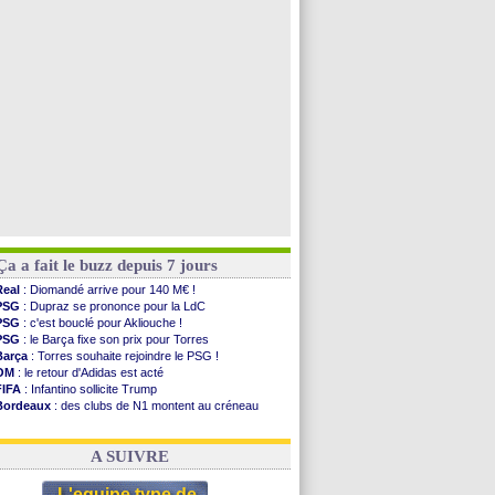
PSG
: Nsoki va signer en Croatie
Arsenal
: Naples vise Gabriel Jesus
Real
: Mastantuono prêté à la Fiorentina (off.)
Man City
: accord avec le Barça pour Rodri ?
Voir toutes les brèves
Ça a fait le buzz depuis 7 jours
Real
: Diomandé arrive pour 140 M€ !
PSG
: Dupraz se prononce pour la LdC
PSG
: c'est bouclé pour Akliouche !
PSG
: le Barça fixe son prix pour Torres
Barça
: Torres souhaite rejoindre le PSG !
OM
: le retour d'Adidas est acté
FIFA
: Infantino sollicite Trump
Bordeaux
: des clubs de N1 montent au créneau
Argentine
: quand Medina recadre... sa mère
Real
: le démenti de Leipzig pour Diomandé
A SUIVRE
L'equipe type de