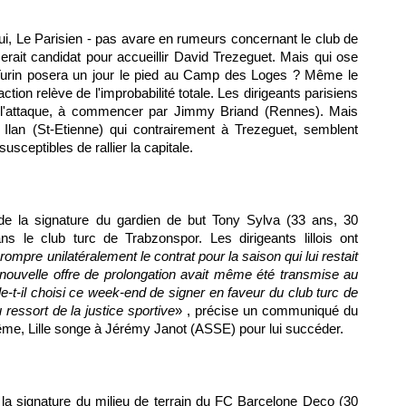
hui, Le Parisien - pas avare en rumeurs concernant le club de
erait candidat pour accueillir David Trezeguet. Mais qui ose
 Turin posera un jour le pied au Camp des Loges ? Même le
action relève de l'improbabilité totale. Les dirigeants parisiens
r l'attaque, à commencer par Jimmy Briand (
Rennes
). Mais
lan (St-Etienne) qui contrairement à Trezeguet, semblent
usceptibles de rallier la capitale.
de la signature du gardien de but Tony Sylva (33 ans, 30
 le club turc de Trabzonspor. Les dirigeants lillois ont
 rompre unilatéralement le contrat pour la saison qui lui restait
 nouvelle offre de prolongation avait même été transmise au
e-t-il choisi ce week-end de signer en faveur du club turc de
 ressort de la justice sportive
» , précise un communiqué du
même,
Lille
songe à Jérémy Janot (ASSE) pour lui succéder.
l la signature du milieu de terrain du FC Barcelone Deco (30