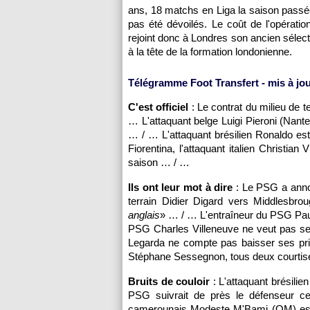
ans, 18 matchs en Liga la saison passée,
pas été dévoilés. Le coût de l'opératio
rejoint donc à Londres son ancien sélecti
à la tête de la formation londonienne.
Télégramme Foot Transfert - mis à jour
C'est officiel
: Le contrat du milieu de t
… L'attaquant belge Luigi Pieroni (
Nant
… / … L'attaquant brésilien Ronaldo es
Fiorentina, l'attaquant italien Christia
saison … / …
Ils ont leur mot à dire
: Le
PSG
a anno
terrain Didier Digard vers Middlesbrou
anglais
» … / … L'entraîneur du
PSG
Pau
PSG
Charles Villeneuve ne veut pas se
Legarda ne compte pas baisser ses pri
Stéphane Sessegnon, tous deux courtis
Bruits de couloir
: L'attaquant brésilien
PSG
suivrait de près le défenseur ce
camerounais Modeste M'Bami (
OM
) e