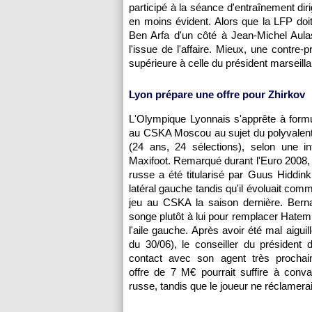
participé à la séance d'entraînement dir
en moins évident. Alors que la LFP doit
Ben Arfa d'un côté à Jean-Michel Aulas 
l'issue de l'affaire. Mieux, une contre
supérieure à celle du président marseillai
Lyon
prépare une offre pour Zhirkov
L'Olympique Lyonnais
s'apprête à formu
au CSKA Moscou au sujet du polyvalent
(24 ans, 24 sélections), selon une in
Maxifoot. Remarqué durant l'Euro 2008, l
russe a été titularisé par Guus Hiddin
latéral gauche tandis qu'il évoluait co
jeu au CSKA la saison dernière. Ber
songe plutôt à lui pour remplacer Hatem
l'aile gauche. Après avoir été mal aiguillé
du 30/06), le conseiller du président d
contact avec son agent très procha
offre de 7 M€ pourrait suffire à conva
russe, tandis que le joueur ne réclamerai