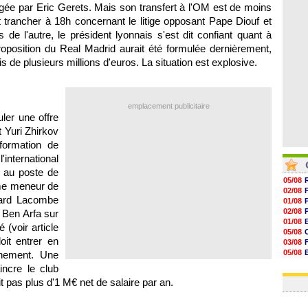
07/08
igée par Eric Gerets. Mais son transfert à
l'OM
est de moins
07/08
 trancher à 18h concernant le litige opposant Pape Diouf et
07/08
de l'autre, le président lyonnais s'est dit confiant quant à
07/08
-proposition du Real Madrid aurait été formulée dernièrement,
s de plusieurs millions d'euros. La situation est explosive.
emplacement publicitaire
ler une offre
 Yuri Zhirkov
formation de
'international
k au poste de
05/08
mme meneur de
02/08
nard Lacombe
01/08
02/08
 Ben Arfa sur
01/08
 (voir article
05/08
oit entrer en
03/08
05/08
inement. Une
03/08
incre le club
03/08
t pas plus d'1 M€ net de salaire par an.