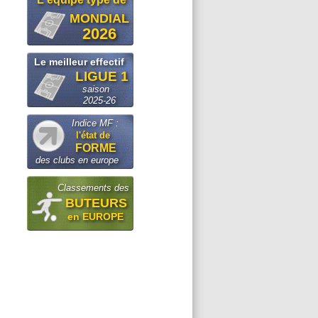
MONDIAL
2026
Le meilleur effectif
LIGUE 1
saison
2025-26
Indice MF :
l'état de
FORME
des clubs en europe
Classements des
BUTEURS
en EUROPE