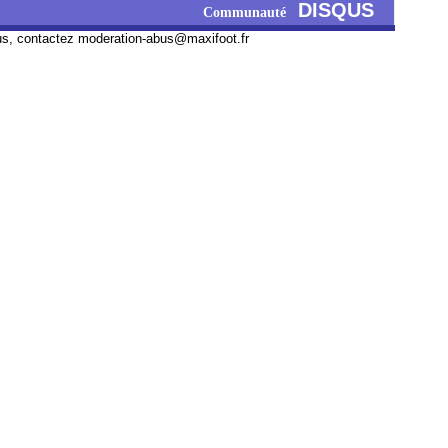
DISQUS
Communauté
us, contactez
moderation-abus@maxifoot.fr