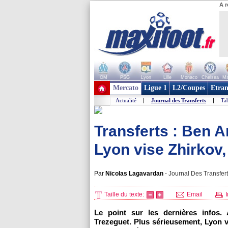
A r
OM
PSG
Lyon
Lille
Monaco
Chelsea
Ma
+ de clubs
Mercato
Ligue 1
L2/Coupes
Etran
Actualité
|
Journal des Transferts
|
Tab
Transferts : Ben Ar
Lyon vise Zhirkov,
Par
Nicolas Lagavardan
-
Journal Des Transfert
Taille du texte:
Email
I
Le point sur les dernières infos. A
Trezeguet. Plus sérieusement,
Lyon
v