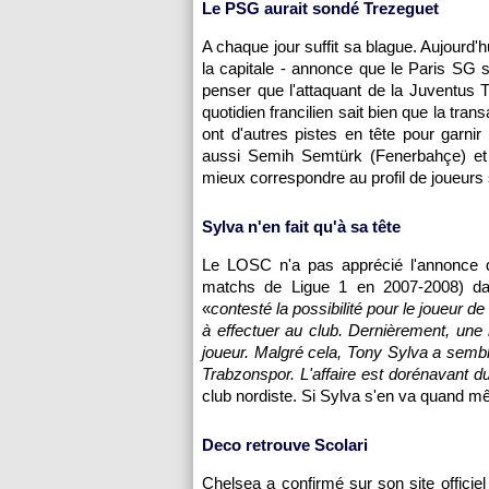
Le
PSG
aurait sondé Trezeguet
A chaque jour suffit sa blague. Aujourd'
la capitale - annonce que le
Paris SG
s
penser que l'attaquant de la Juventus
quotidien francilien sait bien que la trans
ont d'autres pistes en tête pour garni
aussi Semih Semtürk (Fenerbahçe) et I
mieux correspondre au profil de joueurs s
Sylva n'en fait qu'à sa tête
Le
LOSC
n'a pas apprécié l'annonce 
matchs de Ligue 1 en 2007-2008) dans
«
contesté la possibilité pour le joueur de
à effectuer au club. Dernièrement, une
joueur. Malgré cela, Tony Sylva a sembl
Trabzonspor. L'affaire est dorénavant du
club nordiste. Si Sylva s'en va quand 
Deco retrouve Scolari
Chelsea a confirmé sur son site officie