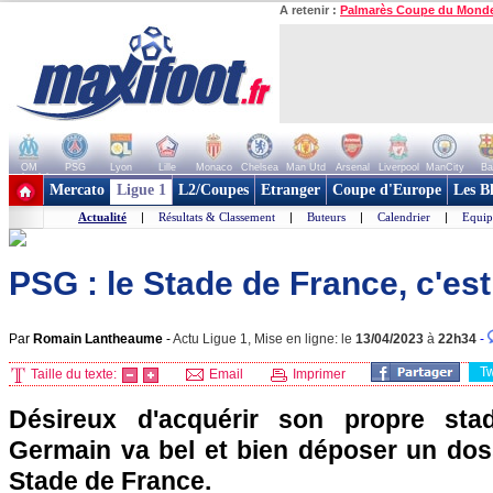
A retenir :
Palmarès Coupe du Mond
OM
PSG
Lyon
Lille
Monaco
Chelsea
Man Utd
Arsenal
Liverpool
ManCity
Ba
+ de clubs
Mercato
Ligue 1
L2/Coupes
Etranger
Coupe d'Europe
Les B
Actualité
|
Résultats & Classement
|
Buteurs
|
Calendrier
|
Equip
PSG : le Stade de France, c'est
Par
Romain Lantheaume
-
Actu Ligue 1, Mise en ligne: le
13/04/2023
à
22h34
-
T
Taille du texte:
Email
Imprimer
Désireux d'acquérir son propre stad
Germain va bel et bien déposer un doss
Stade de France.