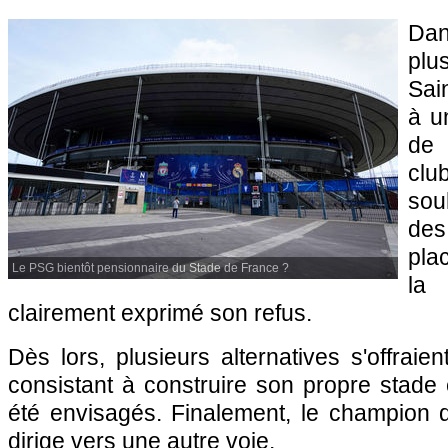
Dan
plu
Sai
à u
de 
cl
sou
de
pla
Le PSG bientôt pensionnaire du Stade de France ?
la
clairement exprimé son refus.
Dès lors, plusieurs alternatives s'offraie
consistant à construire son propre stade e
été envisagés. Finalement, le champion d
dirige vers une autre voie.