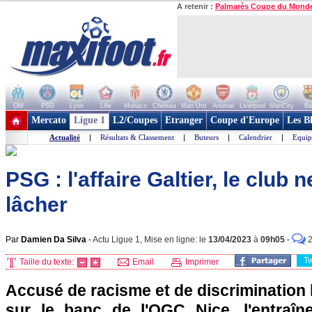
A retenir :
Palmarès Coupe du Mond
OM
PSG
Lyon
Lille
Monaco
Chelsea
Man Utd
Arsenal
Liverpool
ManCity
Ba
+ de clubs
Mercato
Ligue 1
L2/Coupes
Etranger
Coupe d'Europe
Les B
Actualité
|
Résultats & Classement
|
Buteurs
|
Calendrier
|
Equip
PSG : l'affaire Galtier, le club
lâcher
Par
Damien Da Silva
-
Actu Ligue 1, Mise en ligne: le
13/04/2023
à
09h05
-
T
Taille du texte:
Email
Imprimer
Accusé de racisme et de discrimination
sur le banc de l'OGC Nice, l'entraîn