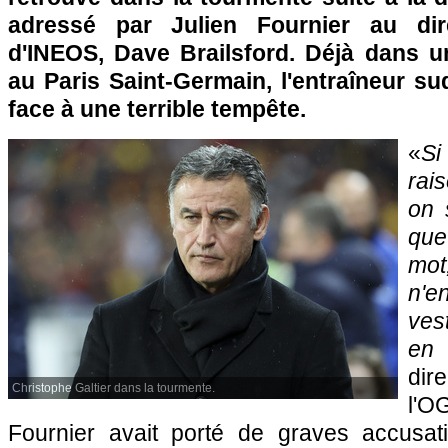
adressé par Julien Fournier au dir
d'INEOS, Dave Brailsford. Déjà dans une
au Paris Saint-Germain, l'entraîneur sud
face à une terrible tempête.
«
Si
rai
on 
que
mo
n'e
vest
en
dir
Christophe Galtier dans la tourmente.
l'
Fournier avait porté de graves accusat