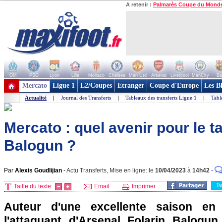
A retenir :
Palmarès Coupe du Mond
OM
PSG
Lyon
Lille
Monaco
Chelsea
Man Utd
Arsenal
Liverpool
ManCity
Ba
+ de clubs
Mercato
Ligue 1
L2/Coupes
Etranger
Coupe d'Europe
Les B
Actualité
|
Journal des Transferts
|
Tableaux des transferts Ligue 1
|
Tabl
Mercato : quel avenir pour le t
Balogun ?
Par
Alexis Goudlijian
-
Actu Transferts, Mise en ligne: le
10/04/2023
à
14h42
-
T
Taille du texte:
Email
Imprimer
Auteur d'une excellente saison en
l'attaquant d'Arsenal Folarin Balogun