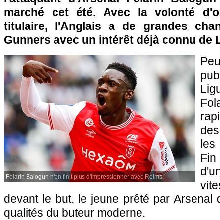
marché cet été. Avec la volonté d'
titulaire, l'Anglais a de grandes cha
Gunners avec un intérêt déjà connu de Li
Peu
pub
Lig
Fol
rap
des
les
Fin
d'u
Folarin Balogun n'en finit plus d'impressionner avec Reims.
vit
devant le but, le jeune prêté par Arsenal 
qualités du buteur moderne.