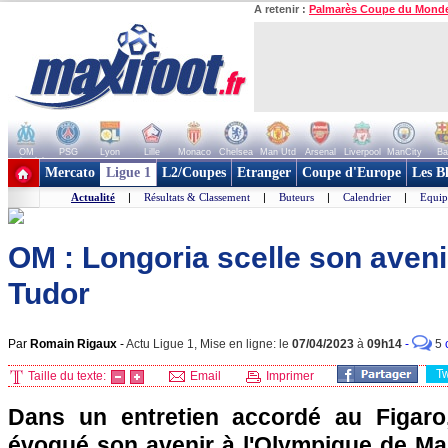
A retenir :
Palmarès Coupe du Mond
OM
PSG
Lyon
Lille
Monaco
Chelsea
Man Utd
Arsenal
Liverpool
ManCity
Ba
+ de clubs
Mercato
Ligue 1
L2/Coupes
Etranger
Coupe d'Europe
Les B
Actualité
|
Résultats & Classement
|
Buteurs
|
Calendrier
|
Equip
OM : Longoria scelle son avenir
Tudor
Par
Romain Rigaux
-
Actu Ligue 1, Mise en ligne: le
07/04/2023
à
09h14
-
5
T
Taille du texte:
Email
Imprimer
Dans un entretien accordé au Figaro
évoqué son avenir à l'Olympique de Mar