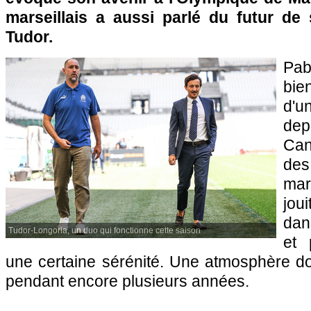
marseillais a aussi parlé du futur de 
Tudor.
Pab
bie
d'u
dep
Can
de
mar
jou
dan
Tudor-Longoria, un duo qui fonctionne cette saison
et 
une certaine sérénité. Une atmosphère dont
pendant encore plusieurs années.