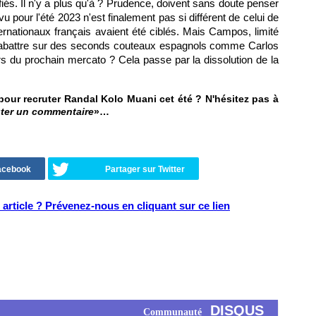
ntifiés. Il n'y a plus qu'à ? Prudence, doivent sans doute penser
vu pour l'été 2023 n'est finalement pas si différent de celui de
rnationaux français avaient été ciblés. Mais Campos, limité
e rabattre sur des seconds couteaux espagnols comme Carlos
rs du prochain mercato ? Cela passe par la dissolution de la
e pour recruter Randal Kolo Muani cet été ? N'hésitez pas à
ter un commentaire
»…
Facebook
Partager sur Twitter
article ? Prévenez-nous en cliquant sur ce lien
DISQUS
Communauté