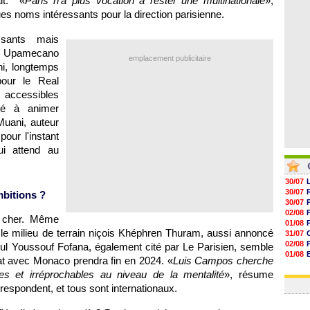
it. «
Paris n'a plus vocation à rester une multinationale
»,
06/08
ues noms intéressants pour la direction parisienne.
06/08
05/08
05/08
ssants mais
t Upamecano
emplacement publicitaire
i, longtemps
pour le Real
 accessibles
né à animer
Muani, auteur
our l'instant
qui attend au
30/07
30/07
mbitions ?
30/07
02/08
s cher. Même
01/08
 le milieu de terrain niçois Khéphren Thuram, aussi annoncé
31/07
02/08
eul Youssouf Fofana, également cité par Le Parisien, semble
01/08
trat avec Monaco prendra fin en 2024. «
Luis Campos cherche
03/08
es et irréprochables au niveau de la mentalité
», résume
03/08
rrespondent, et tous sont internationaux.