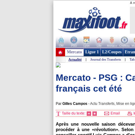
A r
OM
PSG
Lyon
Lille
Monaco
Chelsea
Ma
+ de clubs
Mercato
Ligue 1
L2/Coupes
Etran
Actualité
|
Journal des Transferts
|
Tab
Mercato - PSG : C
français cet été
Par
Gilles Campos
-
Actu Transferts, Mise en lig
Taille du texte:
Email
I
Après une nouvelle saison décevan
procéder à une «révolution». Selon 
conseiller sportif Luis Campos a d'ore