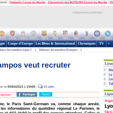
etenir :
Palmarès Coupe du Monde
-
Classement des BUTEURS Coupe du Monde
-
TA
emplacement publicitaire
n Utd
Arsenal
Liverpool
ManCity
Barca
Real
Atletico
Milan
Juve
Inter
Naples
ger
Coupe d'Europe
Les Bleus & International
Chroniques
TV
+
leaux des transferts Ligue 1
|
Tableaux des transferts Etrangers
|
ampos veut recruter
Lien
Mer
Le
Le
Ta
ne: le
05/04/2023
à
15h00
-
10
com.
Ligu
Tweet
mprimer
Anger
te, le Paris Saint-Germain va, comme chaque année,
Lyo
les informations du quotidien régional Le Parisien, le
Nice
s et déjà établi le profil des recrues attendues. Celles-ci