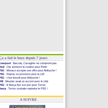
Real
: réponse imminente de Vinicius
Arsenal
: Nørgaard transféré à Everton (off.)
Rennes
: une offre de Fulham pour Aït Boudlal
Lyon
: Mangala sur le départ
Voir toutes les brèves
Ça a fait le buzz depuis 7 jours
Liverpool
: Barcola, Carragher ne comprend pas
Real
: City annonce la couleur pour Rodri
PSG
: Monaco accepte une offre pour Akliouche !
PSG
: Dupraz se prononce pour la LdC
PSG
: c'est bouclé pour Akliouche !
OM
: Meunier avait un accord avec le club
PSG
: le Barça fixe son prix pour Torres
Barça
: Torres souhaite rejoindre le PSG !
FIFA
: Infantino sollicite Trump
Argentine
: quand Medina recadre... sa mère
A SUIVRE
L'equipe type de