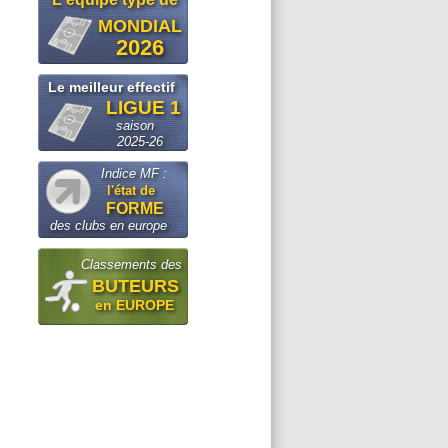
MONDIAL
2026
Le meilleur effectif
LIGUE 1
saison
2025-26
Indice MF :
l'état de
FORME
des clubs en europe
Classements des
BUTEURS
en EUROPE