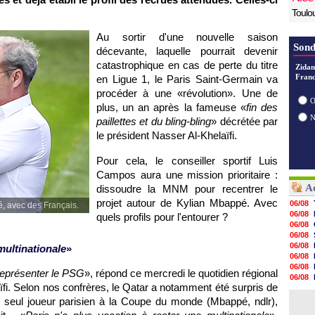
Toulo
Au sortir d'une nouvelle saison
Sond
décevante, laquelle pourrait devenir
catastrophique en cas de perte du titre
Zidan
Franc
en Ligue 1, le Paris Saint-Germain va
procéder à une «révolution». Une de
O
plus, un an après la fameuse «
fin des
paillettes et du bling-bling
» décrétée par
le président Nasser Al-Khelaïfi.
Pour cela, le conseiller sportif Luis
Campos aura une mission prioritaire :
Ac
dissoudre la MNM pour recentrer le
projet autour de Kylian Mbappé. Avec
06/08
, avec des Français.
06/08
quels profils pour l'entourer ?
06/08
06/08
06/08
multinationale
»
06/08
06/08
 représenter le PSG
», répond ce mercredi le quotidien régional
06/08
aïfi. Selon nos confrères, le Qatar a notamment été surpris de
06/08
06/08
n seul joueur parisien à la Coupe du monde (Mbappé, ndlr),
06/08