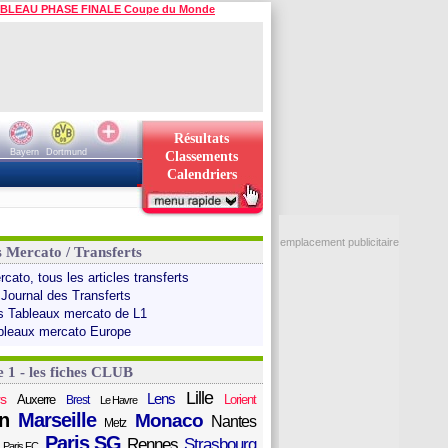
BLEAU PHASE FINALE Coupe du Monde
Résultats
Bayern
Dortmund
Classements
Calendriers
emplacement publicitaire
s Mercato / Transferts
cato, tous les articles transferts
 Journal des Transferts
s Tableaux mercato de L1
bleaux mercato Europe
e 1 - les fiches CLUB
Lille
Lens
s
Auxerre
Lorient
Brest
Le Havre
n
Marseille
Monaco
Nantes
Metz
Paris SG
Rennes
Strasbourg
Paris FC