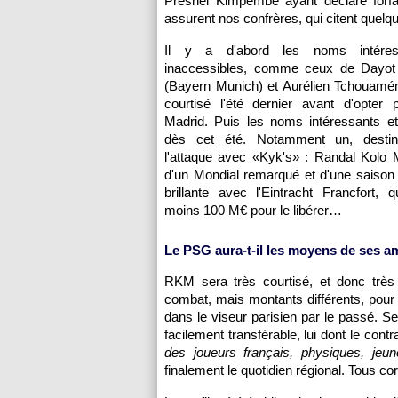
Presnel Kimpembe ayant déclaré forfa
assurent nos confrères, qui citent quelq
Il y a d'abord les noms intére
inaccessibles, comme ceux de Dayo
(Bayern Munich) et Aurélien Tchouamén
courtisé l'été dernier avant d'opter 
Madrid. Puis les noms intéressants et
dès cet été. Notamment un, desti
l'attaque avec «Kyk's» : Randal Kolo 
d'un Mondial remarqué et d'une saison p
brillante avec l'Eintracht Francfort, 
moins 100 M€ pour le libérer…
Le PSG aura-t-il les moyens de ses a
RKM sera très courtisé, et donc trè
combat, mais montants différents, pour
dans le viseur parisien par le passé. S
facilement transférable, lui dont le con
des joueurs français, physiques, jeun
finalement le quotidien régional. Tous co