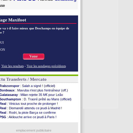
use
age Maxifoot
e va t-il faire mieux que Deschamps en équipe de
e ?
UI
NON
Voter
Voir les resultats
-
Voir les sondages précédents
tu Transferts / Mercato
Trabzonspor
: Salah a signé ! (officiel)
Bordeaux
: Mavuba n'est plus l'entraîneur (off.)
Galatasaray
: Milan rejette 35 M€ pour Leão
Southampton
: D. Traoré prêté au Mans (officiel)
Real
: Vinicius tout proche de prolonger !
Real
: Diomandé attendu ce jeudi à Madrid !
Real
: Rodri, la piste Barça se confirme
PSG
: Akliouche arrive ce jeudi à Paris !
Real
: ça se complique pour Rodri !
Barça
: Ferran Torres donne son feu vert au PSG
Abha
: c'est fait pour Fekir (officiel)
emplacement publicitaire