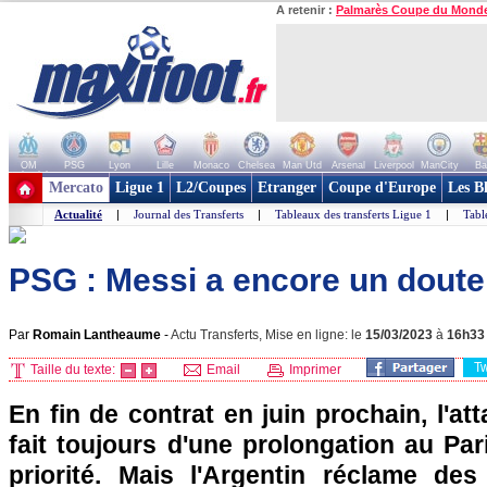
A retenir :
Palmarès Coupe du Mond
OM
PSG
Lyon
Lille
Monaco
Chelsea
Man Utd
Arsenal
Liverpool
ManCity
Ba
+ de clubs
Mercato
Ligue 1
L2/Coupes
Etranger
Coupe d'Europe
Les B
Actualité
|
Journal des Transferts
|
Tableaux des transferts Ligue 1
|
Tabl
PSG : Messi a encore un doute.
Par
Romain Lantheaume
-
Actu Transferts, Mise en ligne: le
15/03/2023
à
16h33
T
Taille du texte:
Email
Imprimer
En fin de contrat en juin prochain, l'at
fait toujours d'une prolongation au Pa
priorité. Mais l'Argentin réclame de