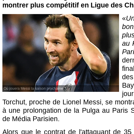
montrer plus compétitif en Ligue des C
«
Un
bon
plu
au 
Pari
der
fin
des
Bay
Où jouera Messi la saison prochaine ?
jo
Torchut, proche de Lionel Messi, se montra
à une prolongation de la Pulga au Paris 
de Média Parisien.
Alors que le contrat de l'attaquant de 35