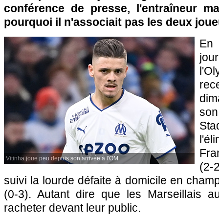
conférence de presse, l'entraîneur mar
pourquoi il n'associait pas les deux joue
En 
jo
l'O
re
dim
son
Sta
l'é
Fra
Vitinha joue peu depuis son arrivée à l'OM
(2-
suivi la lourde défaite à domicile en cham
(0-3). Autant dire que les Marseillais 
racheter devant leur public.