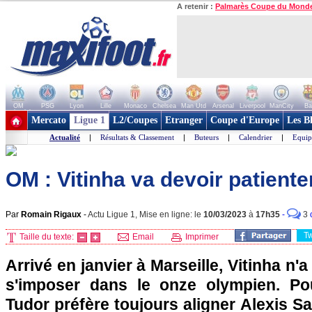
A retenir :
Palmarès Coupe du Mond
OM
PSG
Lyon
Lille
Monaco
Chelsea
Man Utd
Arsenal
Liverpool
ManCity
Ba
+ de clubs
Mercato
Ligue 1
L2/Coupes
Etranger
Coupe d'Europe
Les B
Actualité
|
Résultats & Classement
|
Buteurs
|
Calendrier
|
Equip
OM : Vitinha va devoir patienter
Par
Romain Rigaux
-
Actu Ligue 1, Mise en ligne: le
10/03/2023
à
17h35
-
3
T
Taille du texte:
Email
Imprimer
Arrivé en janvier à Marseille, Vitinha n'
s'imposer dans le onze olympien. Po
Tudor préfère toujours aligner Alexis S