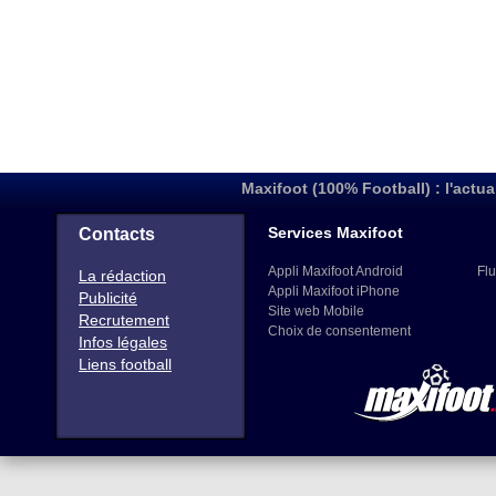
Maxifoot (100% Football) : l'actua
Services Maxifoot
Contacts
Appli Maxifoot Android
Flu
La rédaction
Appli Maxifoot iPhone
Publicité
Site web Mobile
Recrutement
Choix de consentement
Infos légales
Liens football