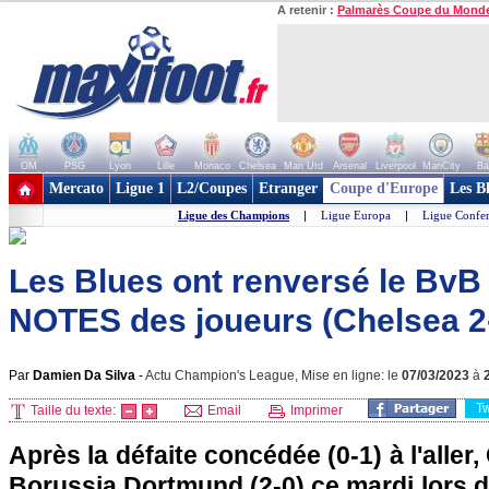
A retenir :
Palmarès Coupe du Mond
OM
PSG
Lyon
Lille
Monaco
Chelsea
Man Utd
Arsenal
Liverpool
ManCity
Ba
+ de clubs
Mercato
Ligue 1
L2/Coupes
Etranger
Coupe d'Europe
Les B
Ligue des Champions
|
Ligue Europa
|
Ligue Confe
Les Blues ont renversé le BvB 
NOTES des joueurs (Chelsea 2
Par
Damien Da Silva
-
Actu Champion's League, Mise en ligne: le
07/03/2023
à
T
Taille du texte:
Email
Imprimer
Après la défaite concédée (0-1) à l'aller
Borussia Dortmund (2-0) ce mardi lors du