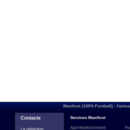
Maxifoot (100% Football) : l'actua
Services Maxifoot
Contacts
Appli Maxifoot Android
Flu
La rédaction