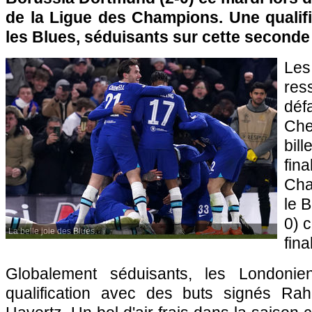
de la Ligue des Champions. Une qualifi
les Blues, séduisants sur cette second
Le
res
déf
Che
bil
fin
Cha
le 
0) 
La belle joie des Blues.
fina
Globalement séduisants, les Londonie
qualification avec des buts signés Rah