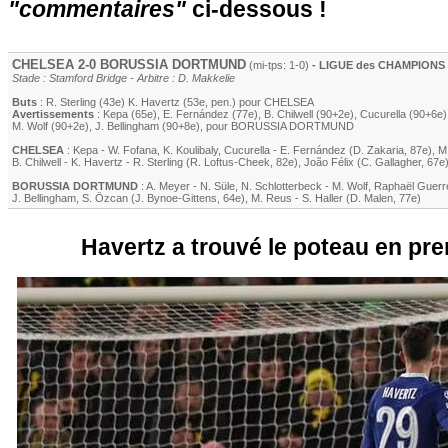
"commentaires"
ci-dessous !
CHELSEA
2-0
BORUSSIA DORTMUND
(mi-tps: 1-0)
- LIGUE des CHAMPIONS - 
Stade : Stamford Bridge - Arbitre : D. Makkelie
Buts
:
R. Sterling
(43e)
K. Havertz
(53e, pen.) pour
CHELSEA
Avertissements
:
Kepa
(65e)
,
E. Fernández
(77e)
,
B. Chilwell
(90+2e)
,
Cucurella
(90+6e)
M. Wolf
(90+2e)
,
J. Bellingham
(90+8e)
, pour
BORUSSIA DORTMUND
CHELSEA
:
Kepa
-
W. Fofana
,
K. Koulibaly
,
Cucurella
-
E. Fernández
(
D. Zakaria
, 87e)
,
M
B. Chilwell
-
K. Havertz
-
R. Sterling
(
R. Loftus-Cheek
, 82e)
,
João Félix
(
C. Gallagher
, 67e
BORUSSIA DORTMUND
:
A. Meyer
-
N. Süle
,
N. Schlotterbeck
-
M. Wolf
,
Raphaël Guerr
J. Bellingham
,
S. Özcan
(
J. Bynoe-Gittens
, 64e)
,
M. Reus
-
S. Haller
(
D. Malen
, 77e)
Havertz a trouvé le poteau en pr