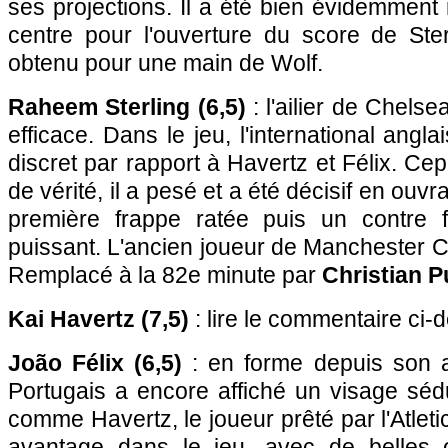
ses projections. Il a été bien évidemmen
centre pour l'ouverture du score de Ster
obtenu pour une main de Wolf.
Raheem Sterling (6,5)
: l'ailier de Chelse
efficace. Dans le jeu, l'international angla
discret par rapport à Havertz et Félix. Ce
de vérité, il a pesé et a été décisif en ouv
première frappe ratée puis un contre f
puissant. L'ancien joueur de Manchester City
Remplacé à la 82e minute par
Christian Pu
Kai Havertz (7,5)
: lire le commentaire ci-
João Félix (6,5)
: en forme depuis son a
Portugais a encore affiché un visage séd
comme Havertz, le joueur prêté par l'Atlet
avantage dans le jeu, avec de belles 