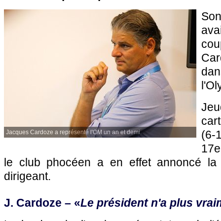
Son
ava
co
Car
dan
l'O
Je
car
(6-
Jacques Cardoze a représenté l'OM un an et demi.
17e
le club phocéen a en effet annoncé la 
dirigeant.
J. Cardoze – «
Le président n'a plus vra