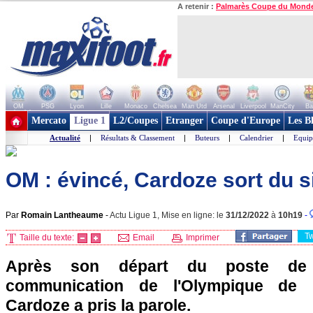
A retenir :
Palmarès Coupe du Mond
OM
PSG
Lyon
Lille
Monaco
Chelsea
Man Utd
Arsenal
Liverpool
ManCity
Ba
+ de clubs
Mercato
Ligue 1
L2/Coupes
Etranger
Coupe d'Europe
Les B
Actualité
|
Résultats & Classement
|
Buteurs
|
Calendrier
|
Equip
OM : évincé, Cardoze sort du s
Par
Romain Lantheaume
-
Actu Ligue 1, Mise en ligne: le
31/12/2022
à
10h19
-
T
Taille du texte:
Email
Imprimer
Après son départ du poste de 
communication de l'Olympique de M
Cardoze a pris la parole.