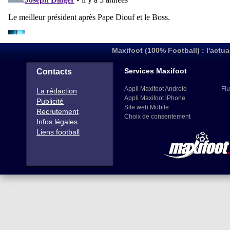
Maxifoot (100% Football) : l'actua
Services Maxifoot
Contacts
Appli Maxifoot Android
Flu
La rédaction
Appli Maxifoot iPhone
Publicité
Site web Mobile
Recrutement
Choix de consentement
Infos légales
Liens football