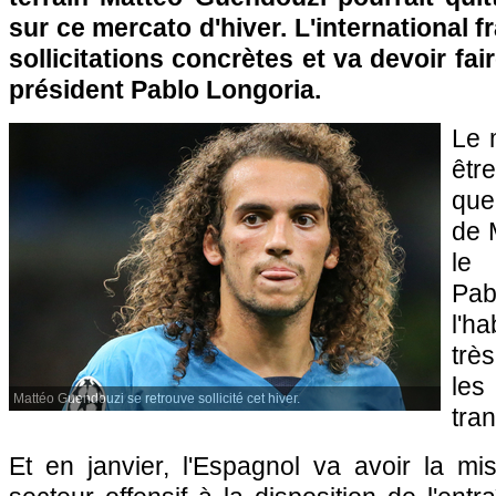
sur ce mercato d'hiver. L'international fr
sollicitations concrètes et va devoir fa
président Pablo Longoria.
Le m
êtr
que
de M
le 
Pa
l'h
trè
le
Mattéo Guendouzi se retrouve sollicité cet hiver.
tran
Et en janvier, l'Espagnol va avoir la mi