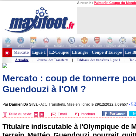
A retenir :
Palmarès Coupe du Mond
OM
PSG
Lyon
Lille
Monaco
Chelsea
Man Utd
Arsenal
Liverpool
ManCity
Ba
+ de clubs
Mercato
Ligue 1
L2/Coupes
Etranger
Coupe d'Europe
Les B
Actualité
|
Journal des Transferts
|
Tableaux des transferts Ligue 1
|
Tabl
Mercato : coup de tonnerre pou
Guendouzi à l'OM ?
Par
Damien Da Silva
-
Actu Transferts, Mise en ligne: le
29/12/2022
à
09h57
-
T
Taille du texte:
Email
Imprimer
Titulaire indiscutable à l'Olympique de Ma
terrain Mattéo Guendouzi pourrait quit