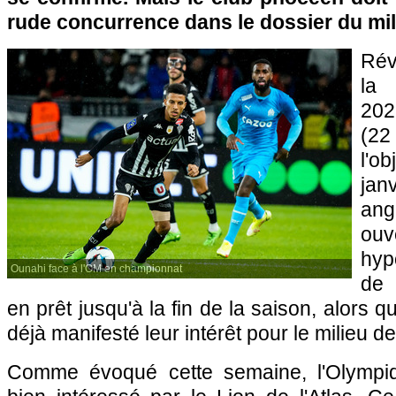
rude concurrence dans le dossier du mil
Rév
la
202
(22
l'o
jan
ang
ouv
hyp
Ounahi face à l'OM en championnat
de 
en prêt jusqu'à la fin de la saison, alors q
déjà manifesté leur intérêt pour le milieu de
Comme évoqué cette semaine, l'Olympiq