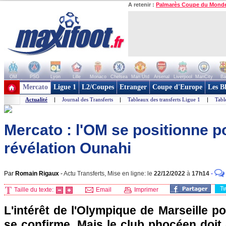
A retenir :
Palmarès Coupe du Mond
OM
PSG
Lyon
Lille
Monaco
Chelsea
Man Utd
Arsenal
Liverpool
ManCity
Ba
+ de clubs
Mercato
Ligue 1
L2/Coupes
Etranger
Coupe d'Europe
Les B
Actualité
|
Journal des Transferts
|
Tableaux des transferts Ligue 1
|
Tabl
Mercato : l'OM se positionne p
révélation Ounahi
Par
Romain Rigaux
-
Actu Transferts, Mise en ligne: le
22/12/2022
à
17h14
-
T
Taille du texte:
Email
Imprimer
L'intérêt de l'Olympique de Marseille 
se confirme. Mais le club phocéen doi