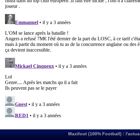
Maxifoot (100% Football) : l'actua