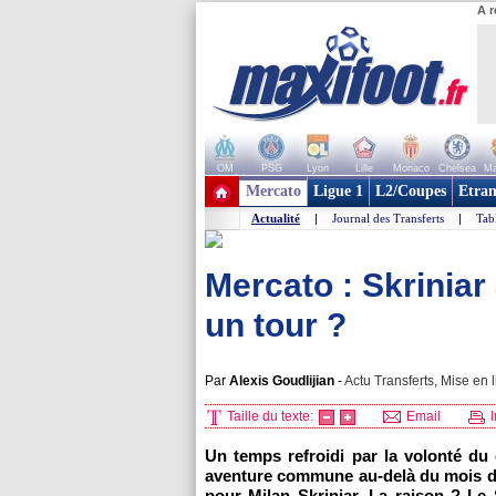
A r
OM
PSG
Lyon
Lille
Monaco
Chelsea
Ma
+ de clubs
Mercato
Ligue 1
L2/Coupes
Etran
Actualité
|
Journal des Transferts
|
Tab
Mercato : Skriniar
un tour ?
Par
Alexis Goudlijian
-
Actu Transferts, Mise en l
Taille du texte:
Email
I
Un temps refroidi par la volonté du 
aventure commune au-delà du mois de
pour Milan Skriniar. La raison ? Le