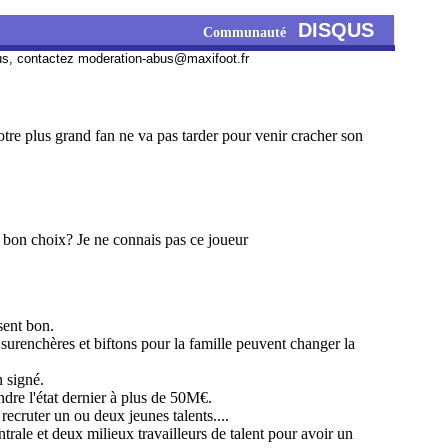
DISQUS
Communauté
us, contactez
moderation-abus@maxifoot.fr