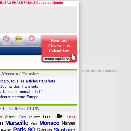
BLEAU PHASE FINALE Coupe du Monde
Résultats
Bayern
Dortmund
Classements
Calendriers
emplacement publicitaire
s Mercato / Transferts
cato, tous les articles transferts
 Journal des Transferts
s Tableaux mercato de L1
bleaux mercato Europe
e 1 - les fiches CLUB
Lille
Lens
s
Auxerre
Lorient
Brest
Le Havre
n
Marseille
Monaco
Nantes
Metz
Paris SG
Rennes
Strasbourg
Paris FC