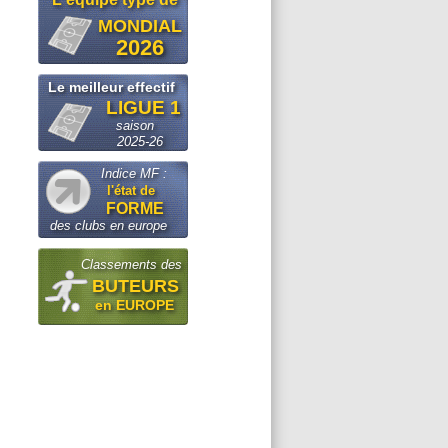
MONDIAL
2026
Le meilleur effectif
LIGUE 1
saison
2025-26
Indice MF :
l'état de
FORME
des clubs en europe
Classements des
BUTEURS
en EUROPE