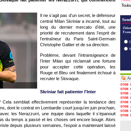
Toulo
Il ne s'agit pas d'un secret, le défenseur
Sond
central Milan Skriniar a incarné, tout au
long du dernier mercato d'été, une
Zidan
Franc
priorité de recrutement dans l'esprit de
l'entraîneur du Paris Saint-Germain
O
Christophe Galtier et de sa direction.
Problème, devant l'intransigeance de
l'Inter Milan qui réclamait une fortune
pour accepter cette opération, les
Rouge et Bleu ont finalement échoué à
Ac
recruter le Slovaque.
07/08
07/08
Skriniar fait patienter l'Inter
07/08
07/08
 Cela semblait effectivement représenter la tendance des
07/08
07/08
ns, dont le contrat en Lombardie court jusqu'en juin prochain,
07/08
 avec les Nerazzurri, une équipe dans laquelle il s'épanouit
07/08
ais du temps a passé et les choses ont encore bougé. Alors
07/08
07/08
ériste depuis plusieurs semaines, l'espoir a maintenant laissé
07/08