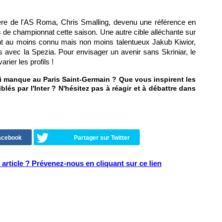
rrière de l'AS Roma, Chris Smalling, devenu une référence en
s de championnat cette saison. Une autre cible alléchante sur
ant au moins connu mais non moins talentueux Jakub Kiwior,
s avec la Spezia. Pour envisager un avenir sans Skriniar, le
rier les profils !
qui manque au Paris Saint-Germain ? Que vous inspirent les
lés par l'Inter ? N'hésitez pas à réagir et à débattre dans
Facebook
Partager sur Twitter
article ? Prévenez-nous en cliquant sur ce lien