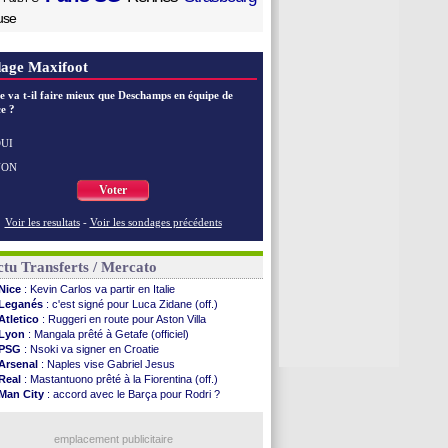
use
age Maxifoot
e va t-il faire mieux que Deschamps en équipe de
e ?
UI
NON
Voter
Voir les resultats
-
Voir les sondages précédents
tu Transferts / Mercato
Nice
: Kevin Carlos va partir en Italie
Leganés
: c'est signé pour Luca Zidane (off.)
Atletico
: Ruggeri en route pour Aston Villa
Lyon
: Mangala prêté à Getafe (officiel)
PSG
: Nsoki va signer en Croatie
Arsenal
: Naples vise Gabriel Jesus
Real
: Mastantuono prêté à la Fiorentina (off.)
Man City
: accord avec le Barça pour Rodri ?
Rennes
: Haise a prolongé (officiel)
Palace
: Tomiyasu a convaincu (officiel)
TFC
: Sion Oppong signe pour 4 ans (officiel)
emplacement publicitaire