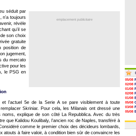
07/08
07/08
peu séduit par
07/08
07/08
, n'a toujours
emplacement publicitaire
venir, révèle
hant qu'il se
b de son choix
ivée gratuite
n position de
 son jugement,
rs du mercato
ctive pour les
m, le PSG en
05/08
02/08
01/08
ion
02/08
01/08
e et l'actuel 5e de la Serie A se pare visiblement à toute
05/08
03/08
 remplacer Skriniar. Pour cela, les Milanais ont dressé une
05/08
is noms, explique de son côté La Repubblica. Avec du très
03/08
tre que Kalidou Koulibaly, l'ancien roc de Naples, transféré à
03/08
. Considéré comme le premier choix des décideurs lombards,
 atouts à faire valoir, à condition bien sûr de convaincre les