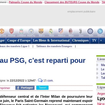
etenir :
Palmarès Coupe du Monde
-
Classement des BUTEURS Coupe du Monde
-
TA
emplacement publicitaire
n Utd
Arsenal
Liverpool
ManCity
Barca
Real
Atletico
Milan
Juve
Inter
Naples
ger
Coupe d'Europe
Les Bleus & International
Chroniques
TV
+
leaux des transferts Ligue 1
|
Tableaux des transferts Etrangers
|
 au PSG, c'est reparti pour
Lien
Mer
Le
Le
Ta
igne: le
22/12/2022
à
12h47
-
15
com.
Ligu
Tweet
mprimer
Anger
défenseur central et de l'Inter Milan de poursuivre leur
Lyo
 juin, le Paris Saint-Germain reprend maintenant espoir
Nice
 Slovaque fait patienter les Nerazzurri, qui commencent