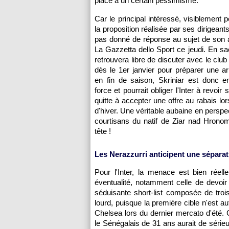
place à un certain pessimisme.
Car le principal intéressé, visiblement 
la proposition réalisée par ses dirigeants
pas donné de réponse au sujet de son a
La Gazzetta dello Sport ce jeudi. En sac
retrouvera libre de discuter avec le clu
dès le 1er janvier pour préparer une arr
en fin de saison, Skriniar est donc e
force et pourrait obliger l'Inter à revoir
quitte à accepter une offre au rabais lo
d'hiver. Une véritable aubaine en perspe
courtisans du natif de Ziar nad Hrono
tête !
Les Nerazzurri anticipent une séparat
Pour l'Inter, la menace est bien réell
éventualité, notamment celle de devoir
séduisante short-list composée de tro
lourd, puisque la première cible n'est au
Chelsea lors du dernier mercato d'été
le Sénégalais de 31 ans aurait de sérieux