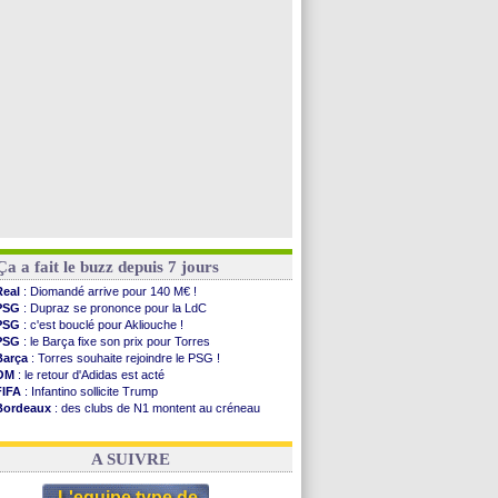
PSG
: Liverpool va proposer 115 M€ pour Barcola
PSG
: Mbaye, deux pistes se détachent
Grenade
: Luca Zidane va changer de club
Juve
: Zhegrova très clair sur son futur
Voir toutes les brèves
Ça a fait le buzz depuis 7 jours
Real
: Diomandé arrive pour 140 M€ !
PSG
: Dupraz se prononce pour la LdC
PSG
: c'est bouclé pour Akliouche !
PSG
: le Barça fixe son prix pour Torres
Barça
: Torres souhaite rejoindre le PSG !
OM
: le retour d'Adidas est acté
FIFA
: Infantino sollicite Trump
Bordeaux
: des clubs de N1 montent au créneau
Argentine
: quand Medina recadre... sa mère
Real
: le démenti de Leipzig pour Diomandé
A SUIVRE
L'equipe type de