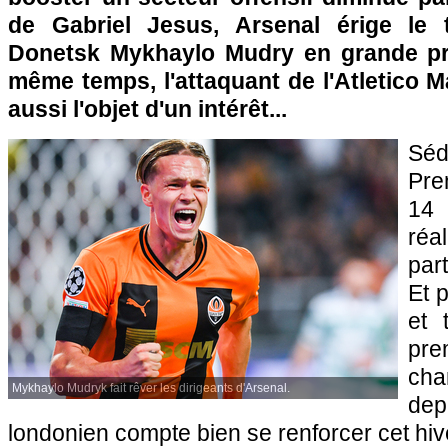
de Gabriel Jesus, Arsenal érige le 
Donetsk Mykhaylo Mudry en grande pri
même temps, l'attaquant de l'Atletico Ma
aussi l'objet d'un intérêt...
Sé
Pre
14 
réa
par
Et p
et 
pr
cha
Mykhaylo Mudryk fait rêver les dirigeants d'Arsenal.
dep
londonien compte bien se renforcer cet hiv