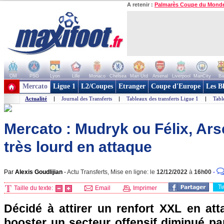
A retenir :
Palmarès Coupe du Mond
OM
PSG
Lyon
Lille
Monaco
Chelsea
Man Utd
Arsenal
Liverpool
ManCity
Ba
+ de clubs
Mercato
Ligue 1
L2/Coupes
Etranger
Coupe d'Europe
Les B
Actualité
|
Journal des Transferts
|
Tableaux des transferts Ligue 1
|
Tabl
Mercato : Mudryk ou Félix, Ars
très lourd en attaque
Par
Alexis Goudlijian
-
Actu Transferts, Mise en ligne: le
12/12/2022
à
16h00
-
T
Taille du texte:
Email
Imprimer
Décidé à attirer un renfort XXL en att
booster un secteur offensif diminué pa