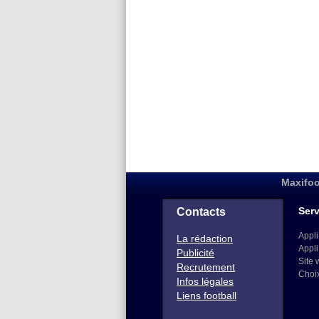
Maxifoo
Serv
Contacts
Appli
La rédaction
Appli
Publicité
Site 
Recrutement
Choi
Infos légales
Liens football