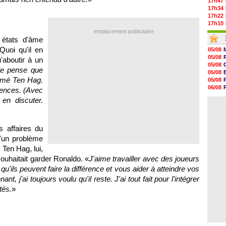
17h47
17h34
17h22
17h10
16h59
emplacement publicitaire
 états d'âme
16h53
16h45
Quoi qu'il en
05/08
16h34
05/08
'aboutir à un
16h21
05/08
 je pense que
16h04
05/08
15h50
irmé Ten Hag.
05/08
15h40
06/08
uences. (Avec
15h18
05/08
en discuter.
15h01
04/08
14h46
14h25
14h12
s affaires du
13h51
13h29
d'un problème
13h11
 Ten Hag, lui,
souhaitait garder Ronaldo. «
J'aime travailler avec des joueurs
 qu'ils peuvent faire la différence et vous aider à atteindre vos
nt, j'ai toujours voulu qu'il reste. J'ai tout fait pour l'intégrer
tés.
»