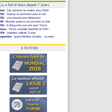
Ça a fait le buzz depuis 7 jours
Real
: City annonce la couleur pour Rodri
PSG
: Dupraz se prononce pour la LdC
PSG
: c'est bouclé pour Akliouche !
OM
: Meunier avait un accord avec le club
PSG
: le Barça fixe son prix pour Torres
Barça
: Torres souhaite rejoindre le PSG !
FIFA
: Infantino sollicite Trump
Argentine
: quand Medina recadre... sa mère
Real
: le démenti de Leipzig pour Diomandé
OM
: Paixão attire un 2e club anglais
A SUIVRE
L'equipe type de
MONDIAL
2026
Le meilleur effectif
LIGUE 1
saison
2025-26
Indice MF :
l'état de
FORME