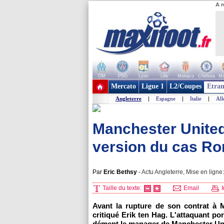
A r
OM
PSG
Lyon
Lille
Monaco
Chelsea
Ma
+ de clubs
Mercato
Ligue 1
L2/Coupes
Etran
Angleterre
|
Espagne
|
Italie
|
Al
Manchester United
version du cas Ro
Par
Eric Bethsy
-
Actu Angleterre, Mise en ligne
Taille du texte:
Email
I
Avant la rupture de son contrat à 
critiqué Erik ten Hag. L'attaquant por
dément le manager de Manchester Un