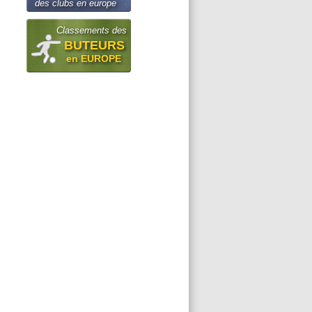
des clubs en europe
Classements des
BUTEURS
en EUROPE