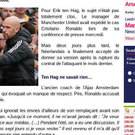
Ars
Pour Erik ten Hag, le sujet n'était pas
Burnley
totalement clos. Le manager de
Leeds 
Manchester United avait expédié le cas
Man
Cristiano Ronaldo lors de sa
Newc
conférence de presse mercredi.
West
Mais deux jours plus tard, le
Sond
Néerlandais a finalement accepté de
donner sa version après la rupture du
Zidan
contrat de l'attaquant le mois dernier.
Franc
O
Ten Hag ne savait rien…
L'ancien coach de l'Ajax Amsterdam
s qui évoquait un manque de respect. Pire, Ronaldo accusait
ie.
i ignorait les envies d'ailleurs de son remplaçant avant son
an. «
Jusqu'à ce moment, il ne m'avait jamais dit : "
Je veux
18h50
e aux médias. (…) Pendant l'été, on a eu une discussion. Il
18h30
18h20
s sept jours si je veux rester.
" Il est revenu et il m'a dit qu'il
17h58
i jamais rien entendu d'autre.
»