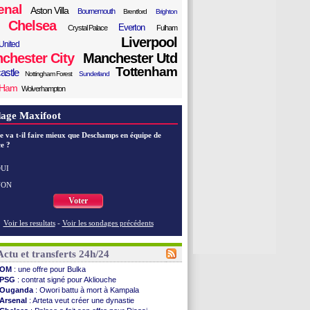
enal
Aston Villa
Bournemouth
Brentford
Brighton
Chelsea
Everton
Crystal Palace
Fulham
Liverpool
United
chester City
Manchester Utd
Tottenham
astle
Nottingham Forest
Sunderland
 Ham
Wolverhampton
age Maxifoot
e va t-il faire mieux que Deschamps en équipe de
e ?
UI
NON
Voter
Voir les resultats
-
Voir les sondages précédents
Actu et transferts 24h/24
OM
: une offre pour Bulka
PSG
: contrat signé pour Akliouche
Ouganda
: Owori battu à mort à Kampala
Arsenal
: Arteta veut créer une dynastie