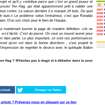
projet et qu'il y contribue parce que c'est un grand joueur et
oursuivi Ten Hag, qui était apparemment prêt à valider une
30/07
tout contre. La saison dernière il a marqué 24 buts. De quoi
02/08
e buts.
» Le problème selon l'entraîneur, c'est que Ronaldo
01/08
ire. D'où ses choix pour le bien de l'équipe.
31/07
02/08
01/08
 maintenant tourner la page de manière définitive. «
Je ne
03/08
a-t-il lâché. C'est du passé. On veut un nouvel avenir pour
03/08
en faire partie. Le plus important, ce sont nos performances
03/08
03/08
eront qu'on est dans la bonne direction
» , s'est projeté le
impression de regretter le divorce avec le quintuple Ballon
en Hag ? N'hésitez pas à réagir et à débattre dans la zone
Facebook
Partager sur Twitter
article ? Prévenez-nous en cliquant sur ce lien