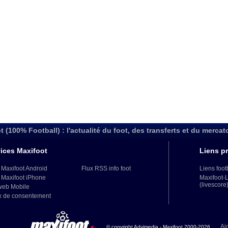
t (100% Football) : l'actualité du foot, des transferts et du mercat
ices Maxifoot
Liens pr
 Maxifoot Android
Flux RSS info foot
Liens foot
 Maxifoot iPhone
Maxifoot-
(livescore
web Mobile
x de consentement
Aj
© copyright Advimedia - Maxifoot 2000-2026