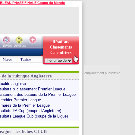
BLEAU PHASE FINALE Coupe du Monde
Résultats
Bayern
Dortmund
Classements
Calendriers
Maroc
|
Tunisie
|
emplacement publicitaire
s de la rubrique Angleterre
tualité anglaise
sultats & classement Premier League
assement des buteurs de la Premier League
lendrier Premier League
lmarès de la Premier League
sultats FA Cup (coupe d'Angleterre)
sultats League Cup (coupe de la Ligue)
League - les fiches CLUB