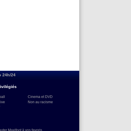
o 24h/24
ivilégiés
ball
Cinema et DVD
Live
Non au racisme
)
outer Maxifoot à vos favoris