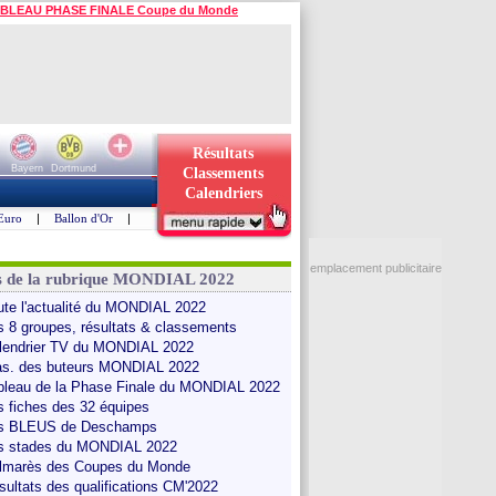
BLEAU PHASE FINALE Coupe du Monde
Résultats
Bayern
Dortmund
Classements
Calendriers
Euro
|
Ballon d'Or
|
emplacement publicitaire
s de la rubrique MONDIAL 2022
ute l'actualité du MONDIAL 2022
s 8 groupes, résultats & classements
lendrier TV du MONDIAL 2022
as. des buteurs MONDIAL 2022
bleau de la Phase Finale du MONDIAL 2022
s fiches des 32 équipes
s BLEUS de Deschamps
s stades du MONDIAL 2022
lmarès des Coupes du Monde
sultats des qualifications CM'2022