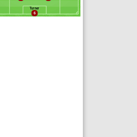
rris
Turner
rreira
6
orvath
ong
argent
eyna
oore
aronson