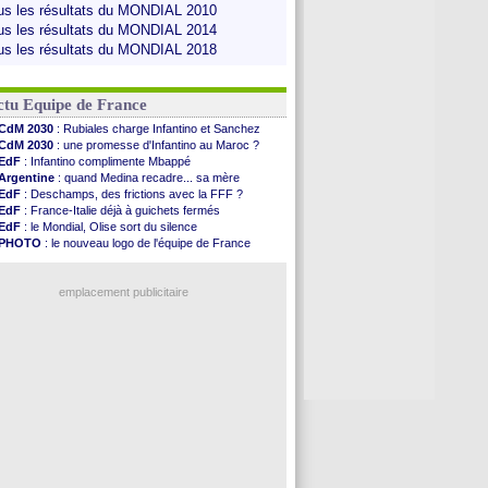
us les résultats du MONDIAL 2010
us les résultats du MONDIAL 2014
us les résultats du MONDIAL 2018
ctu Equipe de France
CdM 2030
: Rubiales charge Infantino et Sanchez
CdM 2030
: une promesse d'Infantino au Maroc ?
EdF
: Infantino complimente Mbappé
Argentine
: quand Medina recadre... sa mère
EdF
: Deschamps, des frictions avec la FFF ?
EdF
: France-Italie déjà à guichets fermés
EdF
: le Mondial, Olise sort du silence
PHOTO
: le nouveau logo de l'équipe de France
EdF
: Trezeguet valide le choix Zidane
EdF
: Zidane et l'argent, les mots de Diallo
EdF
: Zidane pense déjà à un retour de Mendy
emplacement publicitaire
EdF
: le message de Mbappé à Zidane
EdF
: les mots de Genesio pour Zidane
VIDEO
: Zidane a rencontré les supporters
EdF
: Zidane soutient Christophe Gleizes
Voir toutes les brèves