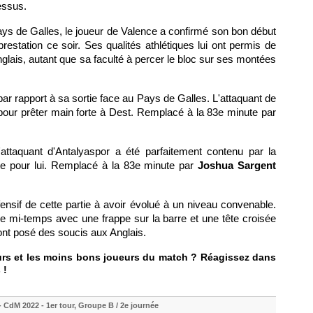
essus.
ays de Galles, le joueur de Valence a confirmé son bon début
tation ce soir. Ses qualités athlétiques lui ont permis de
glais, autant que sa faculté à percer le bloc sur ses montées
ar rapport à sa sortie face au Pays de Galles. L'attaquant de
e pour prêter main forte à Dest. Remplacé à la 83e minute par
'attaquant d'Antalyaspor a été parfaitement contenu par la
ate pour lui. Remplacé à la 83e minute par
Joshua Sargent
fensif de cette partie à avoir évolué à un niveau convenable.
re mi-temps avec une frappe sur la barre et une tête croisée
ont posé des soucis aux Anglais.
eurs et les moins bons joueurs du match ? Réagissez dans
 !
- CdM 2022 - 1er tour, Groupe B / 2e journée