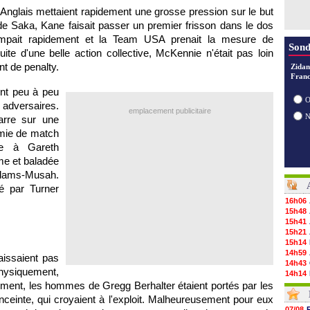
Anglais mettaient rapidement une grosse pression sur le but
e Saka, Kane faisait passer un premier frisson dans le dos
ompait rapidement et la Team USA prenait la mesure de
Sond
ite d'une belle action collective, McKennie n'était pas loin
nt de penalty.
Zidan
Franc
ent peu à peu
O
adversaires.
emplacement publicitaire
arre sur une
omie de match
de à Gareth
me et baladée
Adams-Musah.
é par Turner
16h06
15h48
15h41
15h21
15h14
14h59
aissaient pas
14h43
ysiquement,
14h14
ment, les hommes de Gregg Berhalter étaient portés par les
13h59
13h55
enceinte, qui croyaient à l'exploit. Malheureusement pour eux
13h48
07/08