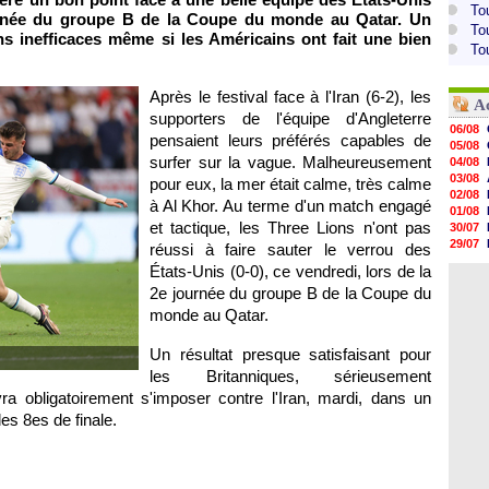
To
journée du groupe B de la Coupe du monde au Qatar. Un
To
ns inefficaces même si les Américains ont fait une bien
To
Après le festival face à l'Iran (6-2), les
A
supporters de l'équipe d'Angleterre
06/08
pensaient leurs préférés capables de
05/08
surfer sur la vague. Malheureusement
04/08
03/08
pour eux, la mer était calme, très calme
02/08
à Al Khor. Au terme d'un match engagé
01/08
et tactique, les Three Lions n'ont pas
30/07
29/07
réussi à faire sauter le verrou des
29/07
États-Unis (0-0), ce vendredi, lors de la
29/07
2e journée du groupe B de la Coupe du
29/07
28/07
monde au Qatar.
28/07
28/07
Un résultat presque satisfaisant pour
28/07
les Britanniques, sérieusement
 obligatoirement s'imposer contre l'Iran, mardi, dans un
les 8es de finale.