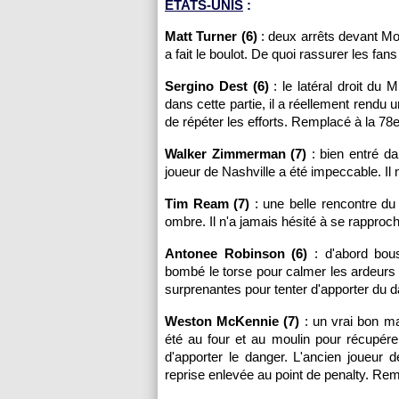
ETATS-UNIS
:
Matt Turner (6)
: deux arrêts devant Mou
a fait le boulot. De quoi rassurer les fan
Sergino Dest (6)
: le latéral droit du
dans cette partie, il a réellement rendu 
de répéter les efforts. Remplacé à la 78
Walker Zimmerman (7)
: bien entré da
joueur de Nashville a été impeccable. Il 
Tim Ream (7)
: une belle rencontre d
ombre. Il n'a jamais hésité à se rapproc
Antonee Robinson (6)
: d'abord bous
bombé le torse pour calmer les ardeurs 
surprenantes pour tenter d'apporter du d
Weston McKennie (7)
: un vrai bon mat
été au four et au moulin pour récupére
d'apporter le danger. L'ancien joueur 
reprise enlevée au point de penalty. Re