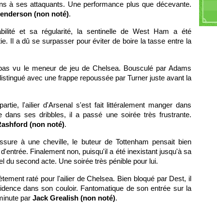
llons à ses attaquants. Une performance plus que décevante.
Mo
enderson (non noté)
.
Fe
H
bilité et sa régularité, la sentinelle de West Ham a été
L
. Il a dû se surpasser pour éviter de boire la tasse entre la
S
R
M
pas vu le meneur de jeu de Chelsea. Bousculé par Adams
A
distingué avec une frappe repoussée par Turner juste avant la
rtie, l'ailier d'Arsenal s'est fait littéralement manger dans
 dans ses dribbles, il a passé une soirée très frustrante.
ashford (non noté)
.
sure à une cheville, le buteur de Tottenham pensait bien
entrée. Finalement non, puisqu'il a été inexistant jusqu'à sa
l du second acte. Une soirée très pénible pour lui.
ement raté pour l'ailier de Chelsea. Bien bloqué par Dest, il
idence dans son couloir. Fantomatique de son entrée sur la
minute par
Jack Grealish (non noté)
.