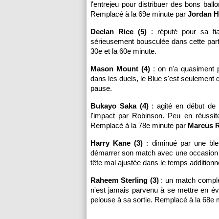
l'entrejeu pour distribuer des bons ba
Remplacé à la 69e minute par
Jordan H
Declan Rice (5)
: réputé pour sa fia
sérieusement bousculée dans cette partie
30e et la 60e minute.
Mason Mount (4)
: on n'a quasiment 
dans les duels, le Blue s'est seulement 
pause.
Bukayo Saka (4)
: agité en début de pa
l'impact par Robinson. Peu en réussite
Remplacé à la 78e minute par
Marcus R
Harry Kane (3)
: diminué par une bles
démarrer son match avec une occasion d'
tête mal ajustée dans le temps additionne
Raheem Sterling (3)
: un match complèt
n'est jamais parvenu à se mettre en év
pelouse à sa sortie. Remplacé à la 68e 