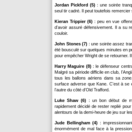
Jordan Pickford (5)
: une soirée tranq
seul tir cadré. Il peut toutefois remercie
Kieran Trippier (6)
: peu en vue offens
d'avoir assuré défensivement. Il a su 
couloir.
John Stones (7)
: une soirée assez tran
été bousculé sur quelques minutes en pr
pour empêcher Wright de se retourner. I
Harry Maguire (8)
: le défenseur cent
Malgré sa période difficile en club, l'A
tous les ballons aériens dans sa zone. 
surface adverse que Kane. C'est à se d
l'autre du côté d'Old Trafford.
Luke Shaw (6)
: un bon début de ma
rapidement décidé de rester replié pour
alentours de la demi-heure de jeu sur l
Jude Bellingham (4)
: impressionnan
énormément de mal face à la pression 