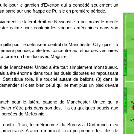
uille pour le gardien d'Everton qui a concédé seulement un
r sa barre sur une frappe de Pulisic en première période.
ivement, le latéral droit de Newcastle a au moins le mérite
rester calme pour contenir les vagues américaines dans son
T
quille pour le défenseur central de Manchester City qui s'il a
emière période, a été très concentré au retour des vestiaires
A
N
l a formé un bon duo avec Maguire.
G
L
F
E
T
E
ral de Manchester United a été tout simplement monstrueux.
W
R
R
Ph
nglais a été énorme dans tous les duels disputés en repoussant
E
Wh
Statistique folle, il a touché autant de ballons (3) dans la
G
emander si c'est bien celui qui ne met plus un pied devant
C
E
T
Di
A
T
R
S
tch pour le latéral gauche de Manchester United qui a
-
Pu
U
Ye
Wa
N
 éviter d'être pris dans son dos. Il a eu quelques soucis aux
I
J
R
S
es percées de McKennie.
Sc
P
Ro
C
R
t contre l'Iran, le métronome du Borussia Dortmund a eu
D
H
américaine. A aucun moment il n'a pu prendre les clés de
A
G