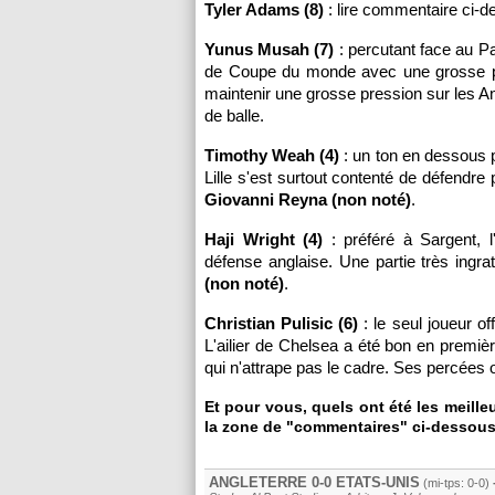
Tyler Adams (8)
: lire commentaire ci-d
Yunus Musah (7)
: percutant face au P
de Coupe du monde avec une grosse pres
maintenir une grosse pression sur les An
de balle.
Timothy Weah (4)
: un ton en dessous p
Lille s'est surtout contenté de défendr
Giovanni Reyna (non noté)
.
Haji Wright (4)
: préféré à Sargent, l
défense anglaise. Une partie très ingr
(non noté)
.
Christian Pulisic (6)
: le seul joueur of
L'ailier de Chelsea a été bon en premiè
qui n'attrape pas le cadre. Ses percées 
Et pour vous, quels ont été les meill
la zone de "commentaires" ci-dessous
ANGLETERRE 0-0 ETATS-UNIS
(mi-tps: 0-0)