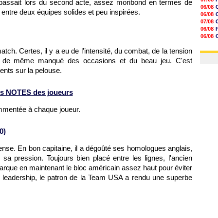
e passait lors du second acte, assez moribond en termes de
13h30
06/08
 entre deux équipes solides et peu inspirées.
12h49
06/08
12h22
07/08
12h00
06/08
11h46
06/08
11h20
06/08
10h49
ch. Certes, il y a eu de l'intensité, du combat, de la tension
06/08
10h32
ut de même manqué des occasions et du beau jeu. C'est
10h10
nts sur la pelouse.
09h49
09h35
09h08
s NOTES des joueurs
08h54
ommentée à chaque joueur.
0)
ense. En bon capitaine, il a dégoûté ses homologues anglais,
 sa pression. Toujours bien placé entre les lignes, l'ancien
barque en maintenant le bloc américain assez haut pour éviter
e, leadership, le patron de la Team USA a rendu une superbe