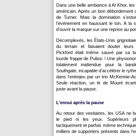
Dans une belle ambiance à Al Khor, les 
américain. Après un bon débordement d
de Turner. Mais la domination s'est
l'événement en haussant le ton. A la su
d'ouvrir la marque sur une reprise au poi
Décomplexés, les États-Unis grignotai
du terrain et faisaient douter leurs 
Pickford était même sauvé par sa b
lourde frappe de Pulisic ! Une physion
totalement inattendue pour la ban
Southgate, incapable d'accélérer le ryth
dans l'entrejeu par un trio McKennie-
Seule réaction, un tir de Mount écart
juste avant la pause.
L'ennui après la pause
Au retour des vestiaires, les USA ne b
le pied ni les yeux. Supérieurs ph
tactiquement et parfois même technique
milliers de supporters présents dans l'