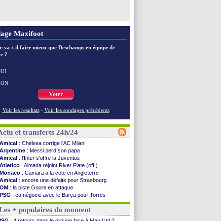
age Maxifoot
e va t-il faire mieux que Deschamps en équipe de
e ?
UI
NON
Voter
Voir les resultats
-
Voir les sondages précédents
Actu et transferts 24h/24
Amical
: Chelsea corrige l'AC Milan
Argentine
: Messi perd son papa
Amical
: l'Inter s'offre la Juventus
Atletico
: Almada rejoint River Plate (off.)
Monaco
: Camara a la cote en Angleterre
Amical
: encore une défaite pour Strasbourg
OM
: la piste Goore en attaque
PSG
: ça négocie avec le Barça pour Torres
Amical
: Rennes s'incline contre Brentford
Les + populaires du moment
Arsenal
: c'est signé pour Guimaraes (officiel)
Amical
: Le Mans concède un nul
PSG
: 4 retours dans le groupe face à Man Utd ?