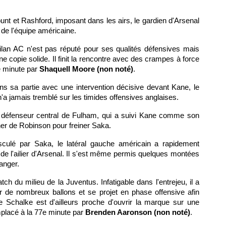
nt et Rashford, imposant dans les airs, le gardien d'Arsenal
s de l'équipe américaine.
 Milan AC n'est pas réputé pour ses qualités défensives mais
une copie solide. Il finit la rencontre avec des crampes à force
e minute par
Shaquell Moore (non noté)
.
ns sa partie avec une intervention décisive devant Kane, le
n'a jamais tremblé sur les timides offensives anglaises.
u défenseur central de Fulham, qui a suivi Kane comme son
her de Robinson pour freiner Saka.
culé par Saka, le latéral gauche américain a rapidement
de l'ailier d'Arsenal. Il s'est même permis quelques montées
anger.
ch du milieu de la Juventus. Infatigable dans l'entrejeu, il a
r de nombreux ballons et se projet en phase offensive afin
de Schalke est d'ailleurs proche d'ouvrir la marque sur une
mplacé à la 77e minute par
Brenden Aaronson (non noté)
.