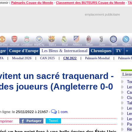
etenir :
Palmarès Coupe du Monde
-
Classement des BUTEURS Coupe du Monde
-
TA
emplacement publicitaire
n Utd
Arsenal
Liverpool
ManCity
Barca
Real
Atletico
Milan
Juve
Inter
Naples
ger
Coupe d'Europe
Les Bleus & International
Chroniques
TV
+
IFA
|
Mondial 2026
|
CAN 2025
|
CM 2022
|
Palmarès Mondial
|
Palmarès 
itent un sacré traquenard -
Lien
To
des joueurs (Angleterre 0-0
Le
Ca
Cl
Ta
Le
 ligne: le
25/11/2022
à
21h57
-
1
com.
Le
Le
Tweet
mprimer
Pa
Ré
éré un bon point face à une belle équipe des États-Unis