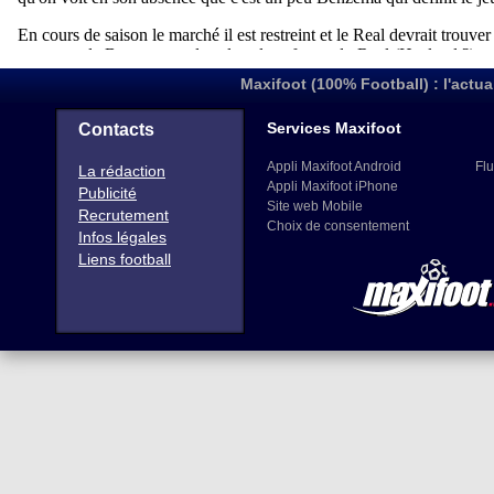
Maxifoot (100% Football) : l'actua
Services Maxifoot
Contacts
Appli Maxifoot Android
Flu
La rédaction
Appli Maxifoot iPhone
Publicité
Site web Mobile
Recrutement
Choix de consentement
Infos légales
Liens football