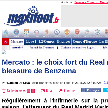
A retenir :
Palmarès Coupe du Mond
OM
PSG
Lyon
Lille
Monaco
Chelsea
Man Utd
Arsenal
Liverpool
ManCity
Ba
+ de clubs
Mercato
Ligue 1
L2/Coupes
Etranger
Coupe d'Europe
Les B
Actualité
|
Journal des Transferts
|
Tableaux des transferts Ligue 1
|
Tabl
Mercato : le choix fort du Real
blessure de Benzema
Par
Damien Da Silva
-
Actu Transferts, Mise en ligne: le
21/11/2022
à
09h24
-
T
Taille du texte:
Email
Imprimer
Régulièrement à l'infirmerie sur la pr
saison, l'attaquant du Real Madrid Ka