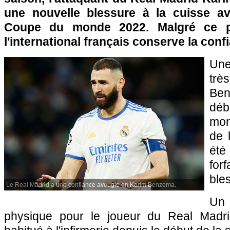
une nouvelle blessure à la cuisse av
Coupe du monde 2022. Malgré ce p
l'international français conserve la con
Une
trè
Ben
déb
mon
de 
été
for
ble
Le Real Madrid a une confiance aveugle en Karim Benzema.
Un
physique pour le joueur du Real Madr