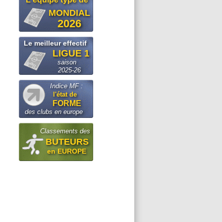
MONDIAL
2026
Le meilleur effectif
LIGUE 1
saison
2025-26
Indice MF :
l'état de
FORME
des clubs en europe
Classements des
BUTEURS
en EUROPE