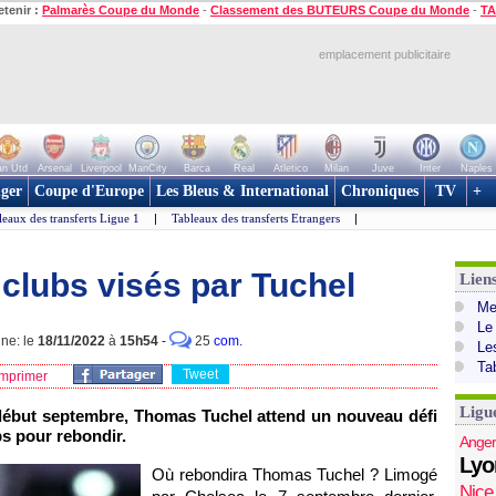
etenir :
Palmarès Coupe du Monde
-
Classement des BUTEURS Coupe du Monde
-
TA
emplacement publicitaire
n Utd
Arsenal
Liverpool
ManCity
Barca
Real
Atletico
Milan
Juve
Inter
Naples
ger
Coupe d'Europe
Les Bleus & International
Chroniques
TV
+
leaux des transferts Ligue 1
|
Tableaux des transferts Etrangers
|
s clubs visés par Tuchel
Lien
Mer
Le
gne: le
18/11/2022
à
15h54
-
25
com.
Le
Ta
Tweet
mprimer
Ligu
début septembre, Thomas Tuchel attend un nouveau défi
bs pour rebondir.
Anger
Lyo
Où rebondira Thomas Tuchel ? Limogé
Nice