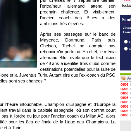
par Chelsea le 7 septembre dernier,
Toulo
l'entraîneur allemand attend son
prochain challenge. Et visiblement,
l'ancien coach des Blues a des
Sond
ambitions très élevées.
Zidan
Franc
Après ses passages sur le banc de
Mayence, Dortmund, Paris puis
O
Chelsea, Tuchel ne compte pas
rebondir n'importe où. En effet, le média
allemand Bild révèle que le technicien
de 49 ans a identifié trois clubs comme
destinations potentielles pour la suite de
elone et la Juventus Turin. Autant dire que l'ex-coach du PSG
Ac
elles sont ses chances ?
06/08
06/08
06/08
06/08
06/08
our l'heure intouchable. Champion d'Espagne et d'Europe la
06/08
ellent travail dans la capitale espagnole, où son contrat court
06/08
 pas à l'ordre du jour pour l'ancien coach du Milan AC, alors
06/08
06/08
ifiée pour les 8es de finale de la Ligue des Champions. La
06/08
e et à Turin.
06/08