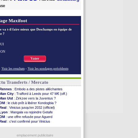
use
age Maxifoot
e va t-il faire mieux que Deschamps en équipe de
e ?
UI
NON
Voter
Voir les resultats
-
Voir les sondages précédents
tu Transferts / Mercato
Rennes
: Embolo a des pistes alléchantes
Man City
: Trafford à Leeds pour 47 M€ (off.)
Man Utd
: Zirkzee vers la Juventus ?
OM
: le club prêt à libérer Kondogbia ?
Real
: Vinicius jusqu'en 2032 (officiel)
Lyon
: Mangala va rejoindre Getafe
OM
: une offre refusée pour Aguerd
Real
: c'est confirmé pour Vinicius
Troyes
: Junior Diaz jusqu'en 2030 (officiel)
PSG
: Akliouche a signé (officiel)
OM
: une offre pour Bulka
emplacement publicitaire