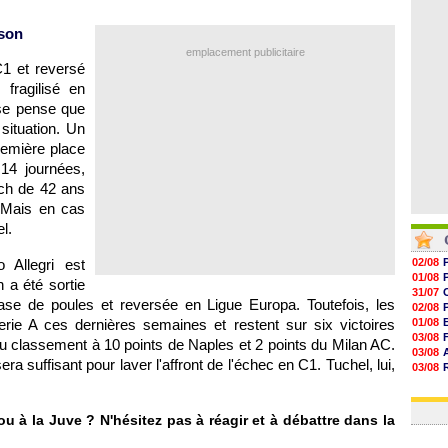
06/08
06/08
ison
06/08
06/08
emplacement publicitaire
C1 et reversé
fragilisé en
ise pense que
situation. Un
remière place
14 journées,
oach de 42 ans
 Mais en cas
l.
o Allegri est
02/08
01/08
 a été sortie
31/07
se de poules et reversée en Ligue Europa. Toutefois, les
02/08
erie A ces dernières semaines et restent sur six victoires
01/08
03/08
u classement à 10 points de Naples et 2 points du Milan AC.
03/08
ra suffisant pour laver l'affront de l'échec en C1. Tuchel, lui,
03/08
03/08
31/07
u à la Juve ? N'hésitez pas à réagir et à débattre dans la