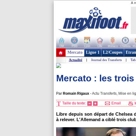
A r
OM
PSG
Lyon
Lille
Monaco
Chelsea
Ma
+ de clubs
Mercato
Ligue 1
L2/Coupes
Etran
Actualité
|
Journal des Transferts
|
Tab
Mercato : les troi
Par
Romain Rigaux
-
Actu Transferts, Mise en li
Taille du texte:
Email
I
Libre depuis son départ de Chelsea 
à relever. L'Allemand a ciblé trois clu