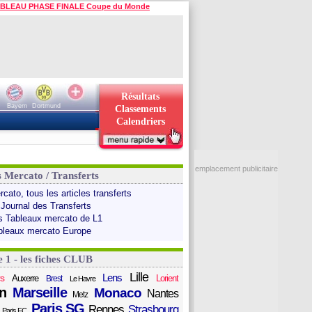
BLEAU PHASE FINALE Coupe du Monde
Résultats
Bayern
Dortmund
Classements
Calendriers
emplacement publicitaire
s Mercato / Transferts
cato, tous les articles transferts
 Journal des Transferts
s Tableaux mercato de L1
bleaux mercato Europe
e 1 - les fiches CLUB
Lille
Lens
s
Auxerre
Lorient
Brest
Le Havre
n
Marseille
Monaco
Nantes
Metz
Paris SG
Rennes
Strasbourg
Paris FC