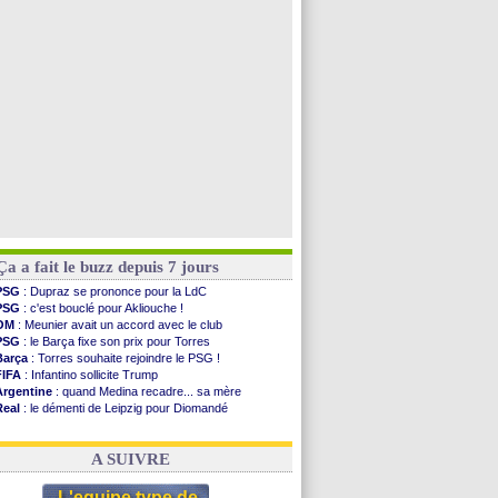
PSG
: contrat signé pour Akliouche
Chelsea
: Palace a fait son offre pour Disasi
PSG
: l'étonnante rumeur Gusto
Bologne
: Dallinga est sur le marché
Voir toutes les brèves
Ça a fait le buzz depuis 7 jours
PSG
: Dupraz se prononce pour la LdC
PSG
: c'est bouclé pour Akliouche !
OM
: Meunier avait un accord avec le club
PSG
: le Barça fixe son prix pour Torres
Barça
: Torres souhaite rejoindre le PSG !
FIFA
: Infantino sollicite Trump
Argentine
: quand Medina recadre... sa mère
Real
: le démenti de Leipzig pour Diomandé
OM
: Paixão attire un 2e club anglais
FIFA
: le conseiller d'Infantino démissionne !
A SUIVRE
L'equipe type de