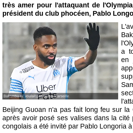
très amer pour l'attaquant de l'Olympi
président du club phocéen, Pablo Longo
L'a
Ba
l'O
a t
en 
app
sup
Sa
se
Bakambu ne voulait pas quitter Marseille.
l'a
Beijing Guoan n'a pas fait long feu sur la
après avoir posé ses valises dans la cité
congolais a été invité par Pablo Longoria à a