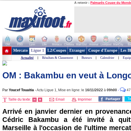
A retenir :
Palmarès Coupe du Mond
OM
PSG
Lyon
Lille
Monaco
Chelsea
Man Utd
Arsenal
Liverpool
ManCity
Ba
+ de clubs
Mercato
Ligue 1
L2/Coupes
Etranger
Coupe d'Europe
Les B
Actualité
|
Résultats & Classement
|
Buteurs
|
Calendrier
|
Equip
OM : Bakambu en veut à Longo
Par
Youcef Touaitia
-
Actu Ligue 1, Mise en ligne: le
16/11/2022
à
09h00
-
47
T
Taille du texte:
Email
Imprimer
Arrivé en janvier dernier en provenanc
Cédric Bakambu a été invité à quit
Marseille à l'occasion de l'ultime merca