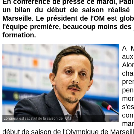
En conférence de presse ce mardi, Pabl
un bilan du début de saison réalisé 
Marseille. Le président de l'OM est glob
l'équipe première, beaucoup moins des 
formation.
A M
aux
A
cha
pr
pe
mon
s'
con
Longoria est satisfait de la saison de l'OM
mar
début de saison de l'Olympique de Marseill