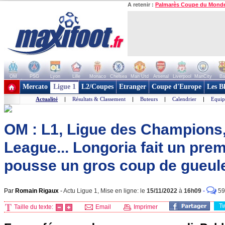
A retenir :
Palmarès Coupe du Mond
OM
PSG
Lyon
Lille
Monaco
Chelsea
Man Utd
Arsenal
Liverpool
ManCity
Ba
+ de clubs
Mercato
Ligue 1
L2/Coupes
Etranger
Coupe d'Europe
Les B
Actualité
|
Résultats & Classement
|
Buteurs
|
Calendrier
|
Equip
OM : L1, Ligue des Champions
League... Longoria fait un prem
pousse un gros coup de gueul
Par
Romain Rigaux
-
Actu Ligue 1, Mise en ligne: le
15/11/2022
à
16h09
-
59
T
Taille du texte:
Email
Imprimer