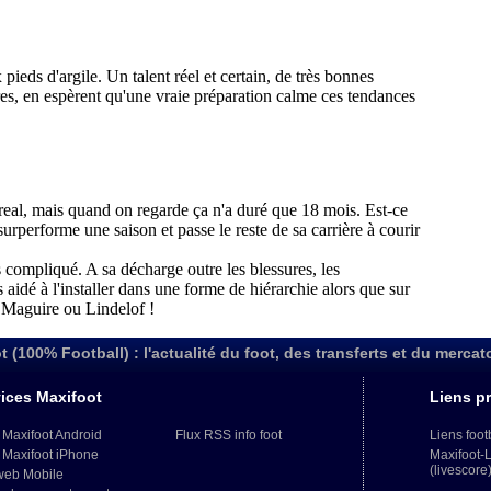
t (100% Football) : l'actualité du foot, des transferts et du mercat
ices Maxifoot
Liens pr
 Maxifoot Android
Flux RSS info foot
Liens foot
 Maxifoot iPhone
Maxifoot-
(livescore
web Mobile