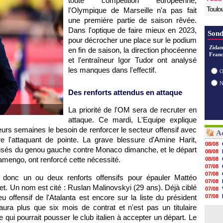
toute compétition européenne,
Toulo
l'Olympique de Marseille n'a pas fait
une première partie de saison rêvée.
Dans l'optique de faire mieux en 2023,
Sond
pour décrocher une place sur le podium
Zidan
en fin de saison, la direction phocéenne
Franc
et l'entraîneur Igor Tudor ont analysé
les manques dans l'effectif.
O
Des renforts attendus en attaque
La priorité de l'OM sera de recruter en
attaque. Ce mardi, L'Equipe explique
ieurs semaines le besoin de renforcer le secteur offensif avec
Ac
re l'attaquant de pointe. La grave blessure d'Amine Harit,
08/08
oisés du genou gauche contre Monaco dimanche, et le départ
08/08
amengo, ont renforcé cette nécessité.
08/08
07/08
07/08
 donc un ou deux renforts offensifs pour épauler Mattéo
07/08
t. Un nom est cité : Ruslan Malinovskyi (29 ans). Déjà ciblé
07/08
eu offensif de l'Atalanta est encore sur la liste du président
07/08
07/08
aura plus que six mois de contrat et n'est pas un titulaire
07/08
 ce qui pourrait pousser le club italien à accepter un départ. Le
07/08