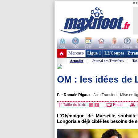
A r
OM
PSG
Lyon
Lille
Monaco
Chelsea
Ma
+ de clubs
Mercato
Ligue 1
L2/Coupes
Etran
Actualité
|
Journal des Transferts
|
Tab
OM : les idées de 
Par
Romain Rigaux
-
Actu Transferts, Mise en li
Taille du texte:
Email
I
L'Olympique de Marseille souhaite 
Longoria a déjà ciblé les besoins de 