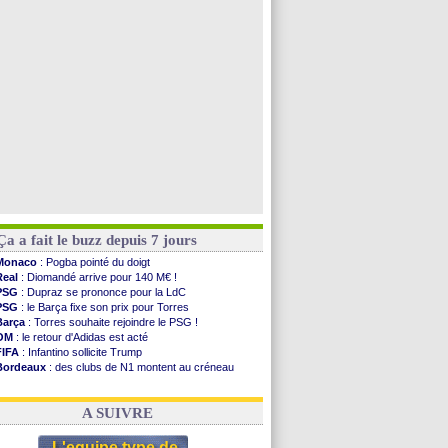
Leganés
: c'est signé pour Luca Zidane (off.)
Atletico
: Ruggeri en route pour Aston Villa
Lyon
: Mangala prêté à Getafe (officiel)
PSG
: Nsoki va signer en Croatie
Voir toutes les brèves
Ça a fait le buzz depuis 7 jours
Monaco
: Pogba pointé du doigt
Real
: Diomandé arrive pour 140 M€ !
PSG
: Dupraz se prononce pour la LdC
PSG
: le Barça fixe son prix pour Torres
Barça
: Torres souhaite rejoindre le PSG !
OM
: le retour d'Adidas est acté
FIFA
: Infantino sollicite Trump
Bordeaux
: des clubs de N1 montent au créneau
Argentine
: quand Medina recadre... sa mère
Real
: le démenti de Leipzig pour Diomandé
A SUIVRE
L'equipe type de