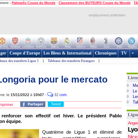
etenir :
Palmarès Coupe du Monde
-
Classement des BUTEURS Coupe du Monde
-
TA
emplacement publicitaire
n Utd
Arsenal
Liverpool
ManCity
Barca
Real
Atletico
Milan
Juve
Inter
Naples
ger
Coupe d'Europe
Les Bleus & International
Chroniques
TV
+
leaux des transferts Ligue 1
|
Tableaux des transferts Etrangers
|
Longoria pour le mercato
Lien
Mer
Le
gne: le
15/11/2022
à
10h07
-
32
com.
Le
Ta
Tweet
mprimer
Ligu
renforcer son effectif cet hiver. Le président Pablo
son équipe.
Anger
Lyo
Quatrième de Ligue 1 et éliminé de
Nice