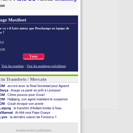
use
age Maxifoot
e va t-il faire mieux que Deschamps en équipe de
e ?
UI
NON
Voter
Voir les resultats
-
Voir les sondages précédents
tu Transferts / Mercato
OM
: accord avec la Real Sociedad pour Aguerd
Barça
: Araujo va partir en prêt à Liverpool
OM
: Côme pousse pour Gouiri
OM
: Højbjerg, son agent maintient le suspense
OM
: Gouiri évoque son avenir
Leipzig
: le transfert d'Asllani tombe à l'eau
Villarreal
: Al-Ahli veut Pape Gueye
Lyon
: la dernière saison de Fonseca ?
OM
: un nouveau prétendant pour Højbjerg
Brest
: un gardien norvégien en approche ?
Nice
: Kevin Carlos va partir en Italie
emplacement publicitaire