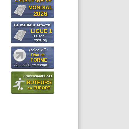
MONDIAL
2026
Le meilleur effectif
LIGUE 1
saison
2025-26
Indice MF :
l'état de
FORME
des clubs en europe
Classements des
BUTEURS
en EUROPE