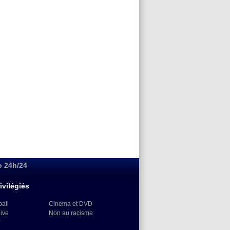
o 24h/24
ivilégiés
ball
Cinema et DVD
Live
Non au racisme
)