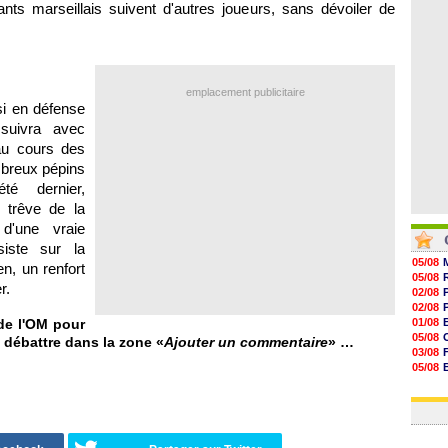
eants marseillais suivent d'autres joueurs, sans dévoiler de
07/08
07/08
07/08
07/08
emplacement publicitaire
si en défense
 suivra avec
 au cours des
breux pépins
té dernier,
la trêve de la
d'une vraie
iste sur la
05/08
n, un renfort
05/08
r.
02/08
02/08
 de l'OM pour
01/08
05/08
à débattre dans la zone «
Ajouter un commentaire
» …
03/08
05/08
03/08
03/08