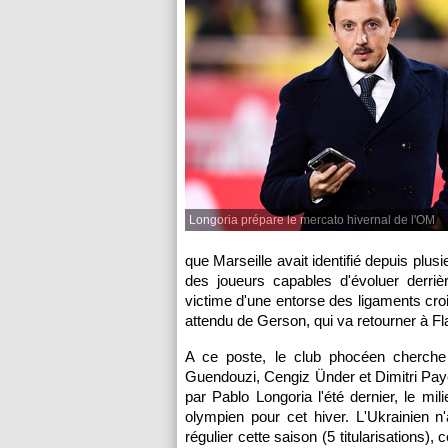
Longoria prépare le mercato hivernal de l'OM
que Marseille avait identifié depuis plus
des joueurs capables d'évoluer derriè
victime d'une entorse des ligaments cr
attendu de Gerson, qui va retourner à Fl
A ce poste, le club phocéen cherche
Guendouzi, Cengiz Ünder et Dimitri Paye
par Pablo Longoria l'été dernier, le mili
olympien pour cet hiver. L'Ukrainien n'
régulier cette saison (5 titularisations),