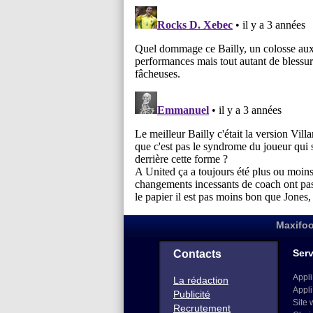
Maxifoo
Serv
Contacts
Appli
La rédaction
Appli
Publicité
Site 
Recrutement