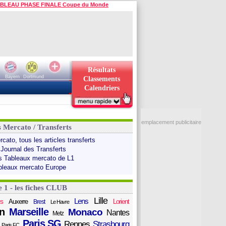
BLEAU PHASE FINALE Coupe du Monde
Résultats
Bayern
Dortmund
Classements
Calendriers
emplacement publicitaire
s Mercato / Transferts
cato, tous les articles transferts
 Journal des Transferts
s Tableaux mercato de L1
bleaux mercato Europe
e 1 - les fiches CLUB
Lille
Lens
s
Auxerre
Lorient
Brest
Le Havre
n
Marseille
Monaco
Nantes
Metz
Paris SG
Rennes
Strasbourg
Paris FC