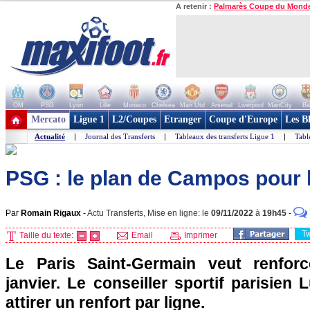
A retenir :
Palmarès Coupe du Mond
OM
PSG
Lyon
Lille
Monaco
Chelsea
Man Utd
Arsenal
Liverpool
ManCity
Ba
+ de clubs
Mercato
Ligue 1
L2/Coupes
Etranger
Coupe d'Europe
Les B
Actualité
|
Journal des Transferts
|
Tableaux des transferts Ligue 1
|
Tabl
PSG : le plan de Campos pour 
Par
Romain Rigaux
-
Actu Transferts, Mise en ligne: le
09/11/2022
à
19h45
-
T
Taille du texte:
Email
Imprimer
Le Paris Saint-Germain veut renforc
janvier. Le conseiller sportif parisie
attirer un renfort par ligne.