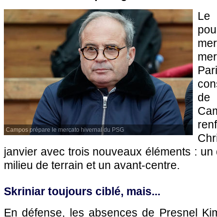
Le 
po
mer
mer
Par
cons
de
Ca
ren
Campos prépare le mercato hivernal du PSG
Chr
janvier avec trois nouveaux éléments : un 
milieu de terrain et un avant-centre.
Skriniar toujours ciblé, mais...
En défense, les absences de Presnel Ki