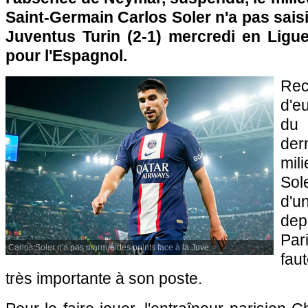
Saint-Germain Carlos Soler n'a pas saisi
Juventus Turin (2-1) mercredi en Ligue
pour l'Espagnol.
Rec
d'e
du 
der
mil
Sol
d'u
dep
Par
Carlos Soler n'a pas marqué des points face à la Juve.
fau
très importante à son poste.