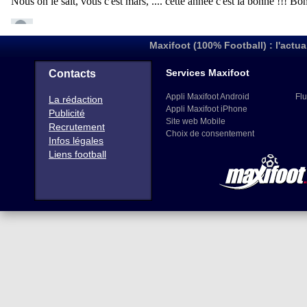
Maxifoot (100% Football) : l'actua
Services Maxifoot
Contacts
Appli Maxifoot Android
Flu
La rédaction
Appli Maxifoot iPhone
Publicité
Site web Mobile
Recrutement
Choix de consentement
Infos légales
Liens football