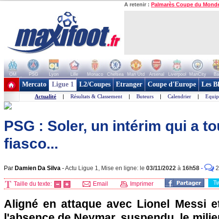
A retenir :
Palmarès Coupe du Mond
OM
PSG
Lyon
Lille
Monaco
Chelsea
Man Utd
Arsenal
Liverpool
ManCity
Ba
+ de clubs
Mercato
Ligue 1
L2/Coupes
Etranger
Coupe d'Europe
Les B
Actualité
|
Résultats & Classement
|
Buteurs
|
Calendrier
|
Equip
PSG : Soler, un intérim qui a t
fiasco...
Par
Damien Da Silva
-
Actu Ligue 1, Mise en ligne: le
03/11/2022
à
16h58
-
2
T
Taille du texte:
Email
Imprimer
Aligné en attaque avec Lionel Messi 
l'absence de Neymar, suspendu, le milieu