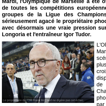
Mardi, l'Olympique de Marseille a été of
de toutes les compétitions européenn
groupes de la Ligue des Champion
sérieusement agacé le propriétaire ph
avec désormais une vraie pression sur
Longoria et l'entraîneur Igor Tudor.
L'
Ma
scé
plu
cro
disp
de
Ch
pho
Le propriétaire de l'OM Frank McCourt ne digère pas cet échec.
pa