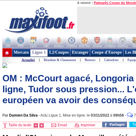
A retenir :
Palmarès Coupe du Mond
OM
PSG
Lyon
Lille
Monaco
Chelsea
Man Utd
Arsenal
Liverpool
ManCity
Ba
+ de clubs
Mercato
Ligue 1
L2/Coupes
Etranger
Coupe d'Europe
Les B
Actualité
|
Résultats & Classement
|
Buteurs
|
Calendrier
|
Equip
OM : McCourt agacé, Longoria
ligne, Tudor sous pression... L
européen va avoir des conséq
Par
Damien Da Silva
-
Actu Ligue 1, Mise en ligne: le
03/11/2022
à
09h58
-
7
T
Taille du texte:
Email
Imprimer