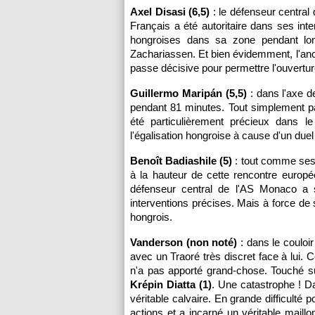
Axel Disasi (6,5)
: le défenseur central
Français a été autoritaire dans ses int
hongroises dans sa zone pendant l
Zachariassen. Et bien évidemment, l'an
passe décisive pour permettre l'ouvertu
Guillermo Maripán (5,5)
: dans l'axe d
pendant 81 minutes. Tout simplement pa
été particulièrement précieux dans le
l'égalisation hongroise à cause d'un duel
Benoît Badiashile (5)
: tout comme ses p
à la hauteur de cette rencontre europ
défenseur central de l'AS Monaco a s
interventions précises. Mais à force de 
hongrois.
Vanderson (non noté)
: dans le couloir 
avec un Traoré très discret face à lui.
n'a pas apporté grand-chose. Touché su
Krépin Diatta (1)
. Une catastrophe ! Da
véritable calvaire. En grande difficulté p
actions et a incarné un véritable maillon