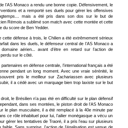
 de l'AS Monaco a rendu une bonne copie. Défensivement, le
erventions et a remporté ses duels pour gérer les offensives
ongtemps… mais a été pris dans son dos sur le but de
cien Rémois a sublimé son match avec cette montée et cette
re du score de Ben Yedder.
e cette défense à trois, le Chilien a été extrêmement sérieux
rfait dans les duels, le défenseur central de l'AS Monaco a
 domaine aérien... avant d'être en retard sur l'action de
 perdu sur le côté.
artenaires en défense centrale, l'international français a été
éenne pendant un long moment. Avec une vraie sérénité, le
ouvent pris le meilleur sur Zachariassen avec plusieurs
subir, il a cédé avec un marquage bien trop laxiste sur le but
droit, le Brésilien n'a pas été en difficulté sur le plan défensif
 Cependant, dans ses montées, le piston droit de l'AS Monaco
r le plan musculaire, il a été remplacé à la 40e minute par
ns ce rôle inhabituel pour lui, l'ailier monégasque a vécu un
our gérer les tentatives de Traoré, il a pris l'eau sur plusieurs
 faible. Sans surprise, l'action de l'égalisation est venue de