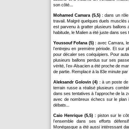
son côté...
Mohamed Camara (5,5)
: dans un rôle 
travail. Malgré quelques duels musclés 
est parvenu à gratter plusieurs ballons
habitude, le Malien a été juste dans ses
Youssouf Fofana (5)
: avec Camara, le 
l'entrejeu en première période. Et sur pl
pour décaler ses coéquipiers. Pour auta
plusieurs ballons perdus sur ses pass
vérité, l'ex-Alsacien a été proche de m
de partie. Remplacé à la 83e minute par
Aleksandr Golovin (4)
: à un poste de
terrain russe a réalisé plusieurs combi
dans ses tentatives à l'approche de la z
avec de nombreux échecs sur le plan in
débats...
Caio Henrique (5,5)
: piston sur le côt
l'ensemble dans ses efforts défensi
Monégasque a été aussi intéressant da