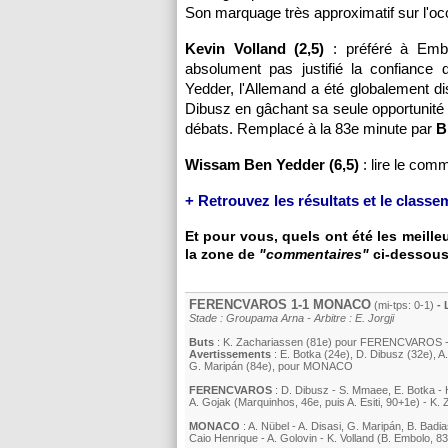
Son marquage très approximatif sur l'oc
Kevin Volland (2,5)
: préféré à Embo
absolument pas justifié la confiance
Yedder, l'Allemand a été globalement di
Dibusz en gâchant sa seule opportunité 
débats. Remplacé à la 83e minute par
B
Wissam Ben Yedder (6,5)
: lire le com
+ Retrouvez les résultats et le class
Et pour vous, quels ont été les meill
la zone de
"commentaires"
ci-dessous
FERENCVAROS 1-1
MONACO
(mi-tps: 0-1)
- 
Stade : Groupama Arna - Arbitre : E. Jorgji
Buts
: K. Zachariassen (81e) pour FERENCVAROS 
Avertissements
:
E. Botka (24e)
,
D. Dibusz (32e)
,
A.
G. Maripán
(84e)
, pour
MONACO
FERENCVAROS
:
D. Dibusz
-
S. Mmaee
,
E. Botka
-
A. Gojak
(Marquinhos, 46e, puis
A. Esiti
, 90+1e)
-
K. 
MONACO
:
A. Nübel
-
A. Disasi
,
G. Maripán
,
B. Badia
Caio Henrique
-
A. Golovin
-
K. Volland
(
B. Embolo
, 8