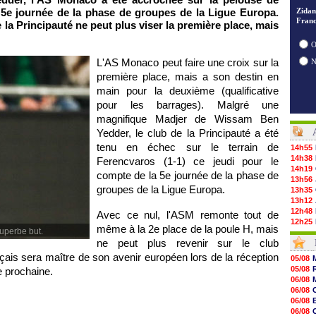
a 5e journée de la phase de groupes de la Ligue Europa.
Zidan
Franc
 la Principauté ne peut plus viser la première place, mais
O
L'AS Monaco peut faire une croix sur la
première place, mais a son destin en
main pour la deuxième (qualificative
pour les barrages). Malgré une
magnifique Madjer de Wissam Ben
Yedder, le club de la Principauté a été
tenu en échec sur le terrain de
14h55
14h38
Ferencvaros (1-1) ce jeudi pour le
14h19
compte de la 5e journée de la phase de
13h56
groupes de la Ligue Europa.
13h35
13h12
12h48
Avec ce nul, l'ASM remonte tout de
12h25
même à la 2e place de la poule H, mais
uperbe but.
12h06
ne peut plus revenir sur le club
11h53
11h31
ançais sera maître de son avenir européen lors de la réception
05/08
11h10
05/08
e prochaine.
10h52
06/08
10h33
06/08
10h12
06/08
10h09
06/08