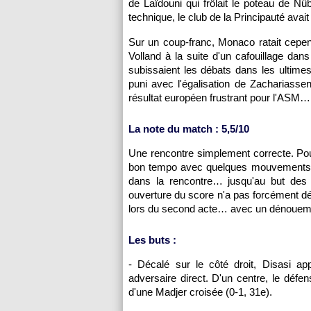
de Laïdouni qui frôlait le poteau de N
technique, le club de la Principauté avait
Sur un coup-franc, Monaco ratait cepen
Volland à la suite d'un cafouillage dan
subissaient les débats dans les ultimes 
puni avec l'égalisation de Zachariasse
résultat européen frustrant pour l'ASM…
La note du match : 5,5/10
Une rencontre simplement correcte. Po
bon tempo avec quelques mouvements in
dans la rencontre… jusqu'au but des
ouverture du score n'a pas forcément dé
lors du second acte… avec un dénouemen
Les buts :
- Décalé sur le côté droit, Disasi ap
adversaire direct. D'un centre, le défe
d'une Madjer croisée (0-1, 31e).