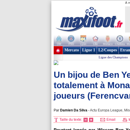
A r
OM
PSG
Lyon
Lille
Monaco
Chelsea
Ma
+ de clubs
Mercato
Ligue 1
L2/Coupes
Etran
Ligue des Champions
Un bijou de Ben Ye
totalement à Mona
joueurs (Ferencva
Par
Damien Da Silva
-
Actu Europa League, Mise
Taille du texte:
Email
I
Pourtant lancée par Wissam Ben Ye