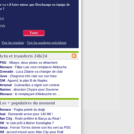
e va t-il faire mieux que Deschamps en équipe de
e ?
UI
NON
Voter
Voir les resultats
-
Voir les sondages précédents
Actu et transferts 24h/24
PSG
: Mbaye, deux pistes se détachent
Monaco
: Filipe Luis veut remplacer Akliouche
Grenade
: Luca Zidane va changer de club
Juve
: Zhegrova très clair sur son futur
OM
: Aguerd, le plan B de Naples
Arsenal
: Guimarães a signé son contrat
Nantes
: direction Chypre pour Duverne
Monaco
: le remplaçant d'Akliouche en ...
Man Utd
: Bayindir signe au Celta (officiel)
Les + populaires du moment
Man City
: Enzo Fernandez pour l'après-Rodri ?
Naples
: l'option Monaco pour Lukaku !
Monaco
: Pogba pointé du doigt
OM
: Lucas Perri a été approché
Real
: Diomandé arrive pour 140 M€ !
PSG
: le coach de l'Ajax insiste pour Godts
Man City
: Rodri préfère le Barça au Real !
PSG
: une 2e offre en préparation pour Godts
OM
: le club prêt à libérer Kondogbia ?
Francfort
: Dina Ebimbe signe à Schalke (off.)
Barça
: Ferran Torres donne son feu vert au PSG
Strasbourg
: Saïdou Sow prêté à Nantes (off.)
OM
: accord trouvé avec Man City pour Rulli