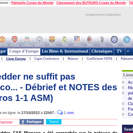
etenir :
Palmarès Coupe du Monde
-
Classement des BUTEURS Coupe du Monde
-
TA
emplacement publicitaire
n Utd
Arsenal
Liverpool
ManCity
Barca
Real
Atletico
Milan
Juve
Inter
Naples
ger
Coupe d'Europe
Les Bleus & International
Chroniques
TV
+
|
Ligue Europa
|
Ligue Conference
|
Buteurs
|
Coefficients UEFA
|
Palmarè
dder ne suffit pas
Lie
Ac
co... - Débrief et NOTES des
Ré
pr
ros 1-1 ASM)
de
Cl
Pa
 en ligne: le
27/10/2022
à
22h57
-
1
com.
Co
Tweet
mprimer
Sond
dder, l'AS Monaco a été accrochée sur la pelouse de