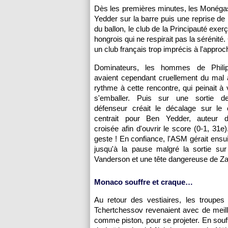
Dès les premières minutes, les Monéga
Yedder sur la barre puis une reprise d
du ballon, le club de la Principauté exer
hongrois qui ne respirait pas la sérénité
un club français trop imprécis à l'appro
Dominateurs, les hommes de Phili
avaient cependant cruellement du mal à
rythme à cette rencontre, qui peinait à 
s'emballer. Puis sur une sortie de
défenseur créait le décalage sur le c
centrait pour Ben Yedder, auteur d
croisée afin d'ouvrir le score (0-1, 31e
geste ! En confiance, l'ASM gérait ensui
jusqu'à la pause malgré la sortie sur
Vanderson et une tête dangereuse de Z
Monaco souffre et craque…
Au retour des vestiaires, les troupes
Tchertchessov revenaient avec de meilleur
comme piston, pour se projeter. En souf