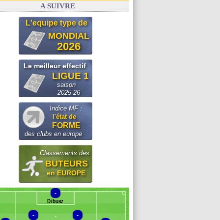
A SUIVRE
L'equipe type de
MONDIAL
2026
Le meilleur effectif
LIGUE 1
saison
2025-26
Indice MF :
l'état de
FORME
des clubs en europe
Classements des
BUTEURS
en EUROPE
-
Dibusz
-
-