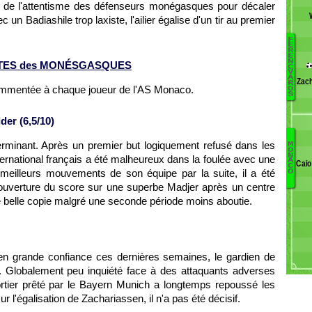
ite de l'attentisme des défenseurs monégasques pour décaler
un Badiashile trop laxiste, l'ailier égalise d'un tir au premier
F
E
R
E
6
N
TES des MONÉSGASQUES
C
V
Me
A
Zach
R
B
commentée à chaque joueur de l'AS Monaco.
O
S
Bo
K
er (6,5/10)
7
Es
erminant. Après un premier but logiquement refusé dans les
M
O
N
B
N
ternational français a été malheureux dans la foulée avec une
A
Caio
Be
C
M
 meilleurs mouvements de son équipe par la suite, il a été
O
M
G
ouverture du score sur une superbe Madjer après un centre
Di
 belle copie malgré une seconde période moins aboutie.
B
Sa
A
J
n grande confiance ces dernières semaines, le gardien de
M
. Globalement peu inquiété face à des attaquants adverses
E
J
ortier prêté par le Bayern Munich a longtemps repoussé les
Di
 l'égalisation de Zachariassen, il n'a pas été décisif.