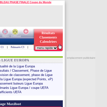
BLEAU PHASE FINALE Coupe du Monde
Résultats
Bayern
Dortmund
Classements
Calendriers
s C1
|
Palmarès C3
|
emplacement publicitaire
ns LIGUE EUROPA
tualité de la Ligue Europa
sultats / Classement, Phase de Ligue
évision de classement, phase de Ligue
 la Ligue Europa (expected Points, xP)
assement buteurs Ligue Europa
lmarès Ligue Europa / coupe UEFA
efficients UEFA
age Maxifoot