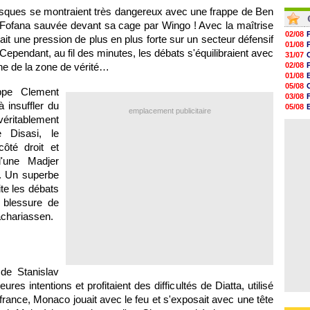
10h05
06/08
sques se montraient très dangereux avec une frappe de Ben
09h44
06/08
09h24
e Fofana sauvée devant sa cage par Wingo ! Avec la maîtrise
09h06
02/08
çait une pression de plus en plus forte sur un secteur défensif
08h44
01/08
. Cependant, au fil des minutes, les débats s'équilibraient avec
08h22
31/07
06/08
che de la zone de vérité…
02/08
06/08
01/08
05/08
ppe Clement
03/08
 insuffler du
05/08
emplacement publicitaire
03/08
véritablement
03/08
 Disasi, le
ôté droit et
'une Madjer
). Un superbe
te les débats
 blessure de
achariassen.
 de Stanislav
es intentions et profitaient des difficultés de Diatta, utilisé
france, Monaco jouait avec le feu et s'exposait avec une tête