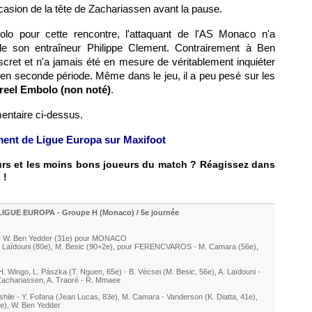
casion de la tête de Zachariassen avant la pause.
lo pour cette rencontre, l'attaquant de l'AS Monaco n'a
 de son entraîneur Philippe Clement. Contrairement à Ben
scret et n'a jamais été en mesure de véritablement inquiéter
en seconde période. Même dans le jeu, il a peu pesé sur les
reel Embolo (non noté)
.
mentaire ci-dessus.
ement de Ligue Europa sur Maxifoot
eurs et les moins bons joueurs du match ? Réagissez dans
 !
LIGUE EUROPA - Groupe H (Monaco) / 5e journée
-
W. Ben Yedder
(31e) pour
MONACO
 Laïdouni
(80e)
,
M. Besic
(90+2e)
, pour FERENCVAROS -
M. Camara
(56e)
,
H. Wingo
,
L. Pászka (T. Nguen, 65e)
-
B. Vécsei
(
M. Besic
, 56e)
,
A. Laïdouni
-
Zachariassen
,
A. Traoré
-
R. Mmaee
shile
-
Y. Fofana
(
Jean Lucas
, 83e)
,
M. Camara
-
Vanderson
(
K. Diatta
, 41e)
,
3e)
,
W. Ben Yedder