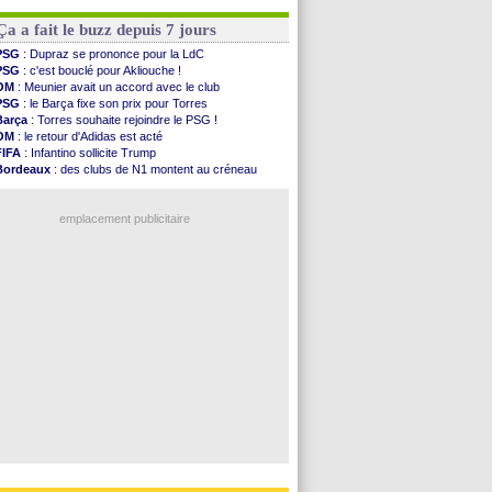
Monaco
: Filipe Luis aimerait garder Balogun
PSG
: l'étonnante rumeur Gusto
Dortmund
: Newcastle est prévenu pour Nmecha
PSG
: Luis Enrique satisfait malgré tout
Ça a fait le buzz depuis 7 jours
Barça
: première offre à 45 M€ pour Rodri ?
Argentine
: le soutien très appuyé à Infantino
PSG
: Dupraz se prononce pour la LdC
Tottenham
: Van de Ven va prolonger
PSG
: c'est bouclé pour Akliouche !
Barça
: l'agent de Rodri confirme !
OM
: Meunier avait un accord avec le club
FIFA
: la CAF soutient Infantino
PSG
: le Barça fixe son prix pour Torres
CdM 2030
: Rubiales charge Infantino et ...
Barça
: Torres souhaite rejoindre le PSG !
OM
: le retour d'Adidas est acté
Voir les brèves précédentes
FIFA
: Infantino sollicite Trump
Bordeaux
: des clubs de N1 montent au créneau
Argentine
: quand Medina recadre... sa mère
Real
: le démenti de Leipzig pour Diomandé
emplacement publicitaire