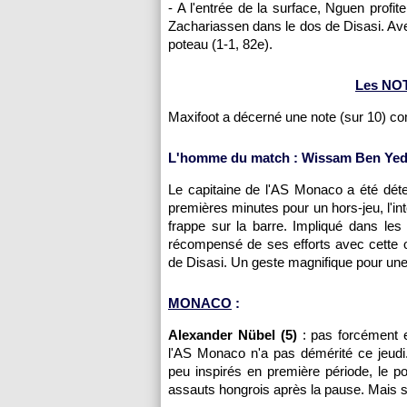
- A l'entrée de la surface, Nguen prof
Zachariassen dans le dos de Disasi. Avec 
poteau (1-1, 82e).
Les NO
Maxifoot a décerné une note (sur 10) 
L'homme du match : Wissam Ben Yedd
Le capitaine de l'AS Monaco a été dét
premières minutes pour un hors-jeu, l'in
frappe sur la barre. Impliqué dans les
récompensé de ses efforts avec cette 
de Disasi. Un geste magnifique pour une
MONACO
:
Alexander Nübel (5)
: pas forcément e
l'AS Monaco n'a pas démérité ce jeudi
peu inspirés en première période, le p
assauts hongrois après la pause. Mais sur