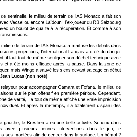
de sentinelle, le milieu de terrain de l'AS Monaco a fait son
avec Vecsei ou encore Laïdouni, l'ex-joueur du RB Salzbourg
 avec un boulot de qualité à la récupération. Et comme à son
 transmissions.
milieu de terrain de l'AS Monaco a maîtrisé les débats dans
usieurs projections, l'international français a créé du danger
nt, il faut tout de même souligner son déchet technique avec
es et a été moins efficace après la pause. Dans la zone de
arquer, mais Wingo a sauvé les siens devant sa cage en début
Jean Lucas (non noté)
.
 relayeur pour accompagner Camara et Fofana, le milieu de
naisons sur le plan offensif en première période. Cependant,
one de vérité, il a tout de même affiché une vraie imprécision
dividuel. Et après la mi-temps, il a totalement disparu des
é gauche, le Brésilien a eu une belle activité. Sérieux dans
fs avec plusieurs bonnes interventions dans le jeu, le
ns ses montées afin de centrer dans la surface. Un bémol ?